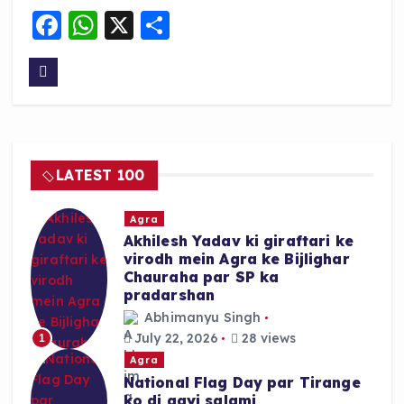
F
W
X
S
a
h
h
c
a
a
e
ts
re
b
A
o
p
LATEST 100
o
p
k
Agra
Akhilesh Yadav ki giraftari ke
virodh mein Agra ke Bijlighar
Chauraha par SP ka
pradarshan
Abhimanyu Singh
July 22, 2026
28 views
1
Agra
National Flag Day par Tirange
ko di gayi salami