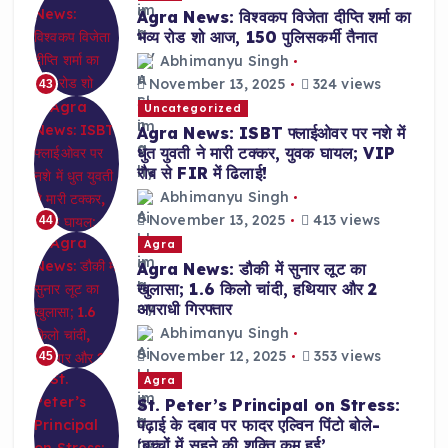
Agra News: विश्वकप विजेता दीप्ति शर्मा का
भव्य रोड शो आज, 150 पुलिसकर्मी तैनात
Abhimanyu Singh
November 13, 2025
324 views
43
Uncategorized
Agra News: ISBT फ्लाईओवर पर नशे में
धुत युवती ने मारी टक्कर, युवक घायल; VIP
रौब से FIR में ढिलाई!
Abhimanyu Singh
November 13, 2025
413 views
44
Agra
Agra News: डौकी में सुनार लूट का
खुलासा; 1.6 किलो चांदी, हथियार और 2
अपराधी गिरफ्तार
Abhimanyu Singh
November 12, 2025
353 views
45
Agra
St. Peter’s Principal on Stress:
पढ़ाई के दबाव पर फादर एल्विन पिंटो बोले-
‘बच्चों में सहने की शक्ति कम हुई’