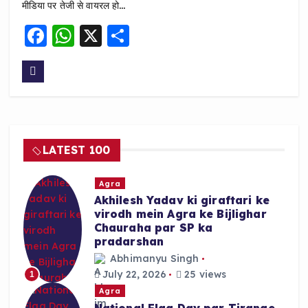
मीडिया पर तेजी से वायरल हो…
F
W
X
S
a
h
h
c
a
a
e
ts
re
b
A
o
p
LATEST 100
o
p
k
Agra
Akhilesh Yadav ki giraftari ke
virodh mein Agra ke Bijlighar
Chauraha par SP ka
pradarshan
Abhimanyu Singh
July 22, 2026
25 views
1
Agra
National Flag Day par Tirange