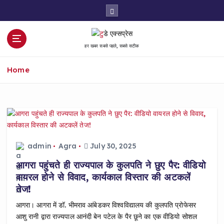
S
k
i
p
हर खबर सबसे पहले, सबसे सटीक
t
o
Home
c
o
n
t
e
n
t
admin
Agra
July 30, 2025
आगरा पहुंचते ही राज्यपाल के कुलपति ने छुए पैर: वीडियो
वायरल होने से विवाद, कार्यकाल विस्तार की अटकलें
तेज!
आगरा। आगरा में डॉ. भीमराव आंबेडकर विश्वविद्यालय की कुलपति प्रोफेसर
आशु रानी द्वारा राज्यपाल आनंदी बेन पटेल के पैर छूने का एक वीडियो सोशल