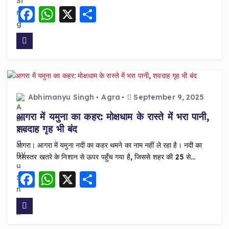
F
W
X
S
a
h
h
c
a
a
e
ts
re
b
A
o
p
Abhimanyu Singh
Agra
September 9, 2025
o
p
आगरा में यमुना का कहर: मोक्षधाम के रास्ते में भरा पानी,
k
शवदाह गृह भी बंद
आगरा। आगरा में यमुना नदी का कहर थमने का नाम नहीं ले रहा है। नदी का
जलस्तर खतरे के निशान से ऊपर पहुँच गया है, जिससे शहर की 25 से…
F
W
X
S
a
h
h
c
a
a
e
ts
re