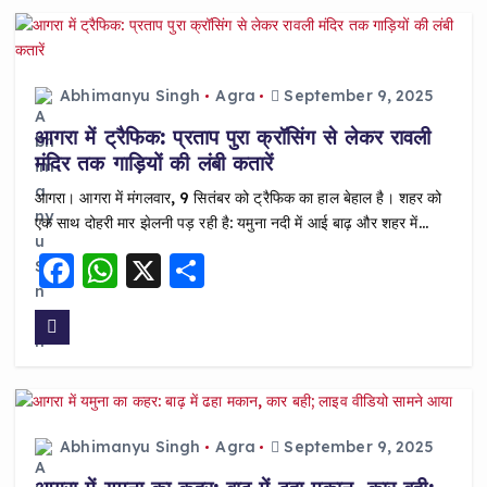
b
A
o
p
o
p
Abhimanyu Singh
Agra
September 9, 2025
k
आगरा में ट्रैफिक: प्रताप पुरा क्रॉसिंग से लेकर रावली
मंदिर तक गाड़ियों की लंबी कतारें
आगरा। आगरा में मंगलवार, 9 सितंबर को ट्रैफिक का हाल बेहाल है। शहर को
एक साथ दोहरी मार झेलनी पड़ रही है: यमुना नदी में आई बाढ़ और शहर में…
F
W
X
S
a
h
h
c
a
a
e
ts
re
b
A
o
p
Abhimanyu Singh
Agra
September 9, 2025
o
p