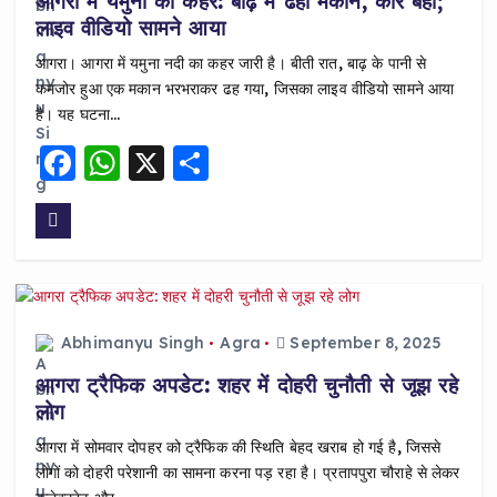
आगरा में यमुना का कहर: बाढ़ में ढहा मकान, कार बही;
k
लाइव वीडियो सामने आया
आगरा। आगरा में यमुना नदी का कहर जारी है। बीती रात, बाढ़ के पानी से
कमजोर हुआ एक मकान भरभराकर ढह गया, जिसका लाइव वीडियो सामने आया
है। यह घटना…
F
W
X
S
a
h
h
c
a
a
e
ts
re
b
A
o
p
Abhimanyu Singh
Agra
September 8, 2025
o
p
​आगरा ट्रैफिक अपडेट: शहर में दोहरी चुनौती से जूझ रहे
k
लोग
​आगरा में सोमवार दोपहर को ट्रैफिक की स्थिति बेहद खराब हो गई है, जिससे
लोगों को दोहरी परेशानी का सामना करना पड़ रहा है। प्रतापपुरा चौराहे से लेकर