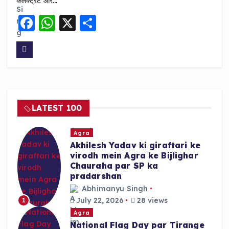
कलेक्ट्रेट और…
F
W
X
S
a
h
h
c
a
a
e
ts
re
b
A
o
p
LATEST 100
o
p
k
Agra
Akhilesh Yadav ki giraftari ke
virodh mein Agra ke Bijlighar
Chauraha par SP ka
pradarshan
Abhimanyu Singh
July 22, 2026
28 views
1
Agra
National Flag Day par Tirange