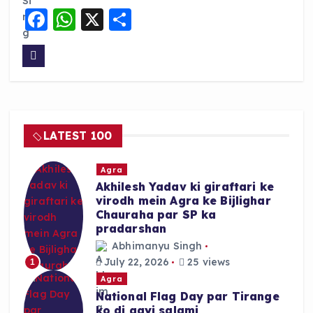
F
W
X
S
a
h
h
c
a
a
e
ts
re
b
A
o
p
LATEST 100
o
p
k
Agra
Akhilesh Yadav ki giraftari ke
virodh mein Agra ke Bijlighar
Chauraha par SP ka
pradarshan
Abhimanyu Singh
July 22, 2026
25 views
1
Agra
National Flag Day par Tirange
ko di gayi salami