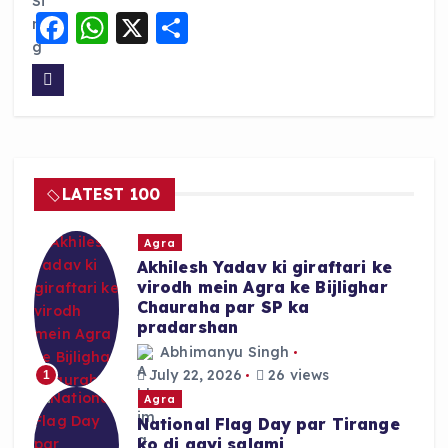
F
W
X
S
a
h
h
c
a
a
e
ts
re
b
A
o
p
LATEST 100
o
p
k
Agra
Akhilesh Yadav ki giraftari ke
virodh mein Agra ke Bijlighar
Chauraha par SP ka
pradarshan
Abhimanyu Singh
July 22, 2026
26 views
1
Agra
National Flag Day par Tirange
ko di gayi salami