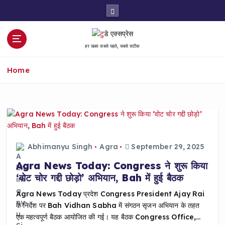
S
k
i
p
हर खबर सबसे पहले, सबसे सटीक
t
o
Home
c
o
n
t
e
n
t
Abhimanyu Singh
Agra
September 29, 2025
Agra News Today: Congress ने शुरू किया
‘वोट चोर गद्दी छोड़ो’ अभियान, Bah में हुई बैठक
Agra News Today प्रदेश Congress President Ajay Rai
के निर्देश पर Bah Vidhan Sabha में संगठन सृजन अभियान के तहत
एक महत्वपूर्ण बैठक आयोजित की गई। यह बैठक Congress Office,…