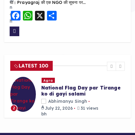
था। Prayagraj की एक NGO की सूचना पर…
F
W
X
S
a
h
h
c
a
a
e
ts
re
b
A
o
p
LATEST 100
o
p
k
Agra
National Flag Day par Tirange
ko di gayi salami
Abhimanyu Singh
July 22, 2026
31 views
2