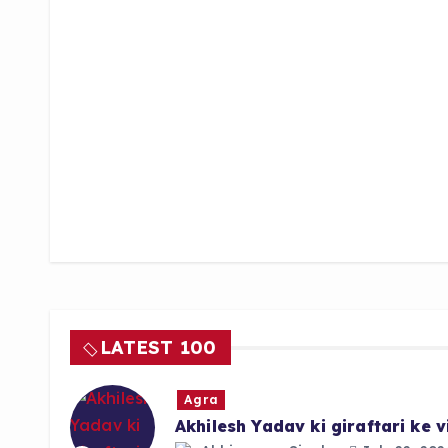
LATEST 100
Agra
Akhilesh Yadav ki giraftari ke