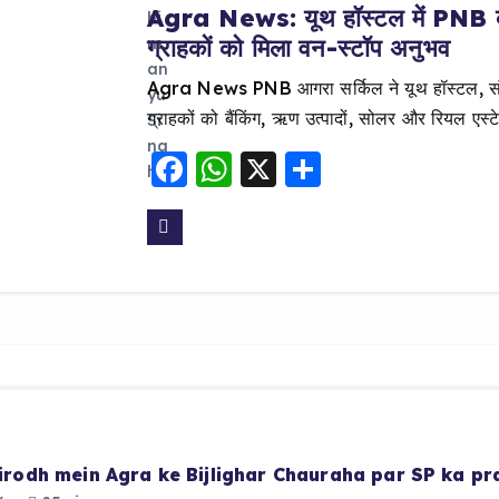
Agra News: यूथ हॉस्टल में PNB का
ग्राहकों को मिला वन-स्टॉप अनुभव
Agra News PNB आगरा सर्किल ने यूथ हॉस्टल, संजय 
ग्राहकों को बैंकिंग, ऋण उत्पादों, सोलर और रियल एस
F
W
X
S
a
h
h
c
a
a
e
ts
re
b
A
o
p
o
p
k
 virodh mein Agra ke Bijlighar Chauraha par SP ka p