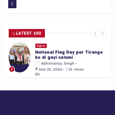
c
a
a
e
ts
re
b
A
o
p
LATEST 100
o
p
k
Agra
National Flag Day par Tirange
ko di gayi salami
Abhimanyu Singh
July 22, 2026
31 views
2