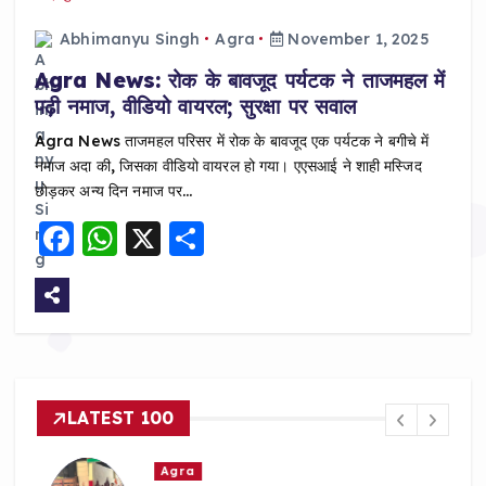
Abhimanyu Singh
Agra
November 1, 2025
Agra News: रोक के बावजूद पर्यटक ने ताजमहल में
पढ़ी नमाज, वीडियो वायरल; सुरक्षा पर सवाल
Agra News ताजमहल परिसर में रोक के बावजूद एक पर्यटक ने बगीचे में
नमाज अदा की, जिसका वीडियो वायरल हो गया। एएसआई ने शाही मस्जिद
छोड़कर अन्य दिन नमाज पर…
F
W
X
S
a
h
h
c
a
a
e
ts
re
b
A
o
p
LATEST 100
o
p
k
Agra