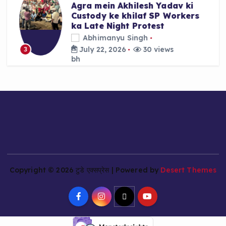
Agra mein Akhilesh Yadav ki
Custody ke khilaf SP Workers
ka Late Night Protest
Abhimanyu Singh
July 22, 2026
30 views
3
Copyright © 2026 टुडे एक्सप्रेस | Powered by
Desert Themes