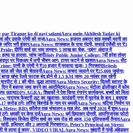
 par Tirange ko di gayi salami
Agra mein Akhilesh Yadav ki
मां और उसके प्रेमी को सजा
Agra News: हज़रत अबरार शाह मक्की मदनी का
 जरिए भरी हुंकार
Agra News: ताजमहल के पास गंदगी, सफाई एजेंसी पर ₹3
ride: दीप्ति शर्मा का भव्य सम्मान; 5 लाख का चेक, ‘दबंग’ अंदाज में
हत्या या हादसा, जांच जारी
Holy Public Junior College: 7वीं हरेश तोमर
दपुर पर पिकअप में लगी भीषण आग, टायर फटने से दहशत
Agra News: सेंट
me: पत्नी के प्रेमी ने ₹10 हजार में मरवाया सूजा; 3 गिरफ्तार
Brijesh
 साल की जेल की चेतावनी
Agra News: कचरा जलाने पर ₹25,000 जुर्माना;
 बारह खंभा रेलवे फाटक बंद होने से 1.5 KM जाम; 20 नवंबर तक रहेगी
मारपीट से 1 की मौत; दूल्हा लापता
Agra Metro Security: दिल्ली ब्लास्ट के
 दिन में बकाया जमा करने का अल्टीमेटम
Agra News: मंटोला ढोलीखार में फोम
ुत्फ उठाया
DPS AGRA: शिक्षकों ने पेश किया रंगारंग कार्यक्रम, बच्चों को मिला
 नारायच फैक्ट्री लूट का खुलासा; फाउंड्री नगर में मुठभेड़ के बाद 1 बदमाश
 करोड़ ठगे; लॉरेंस बिश्नोई के नाम पर धमकी
Agra News: घटिया निर्माण पर
 Metro: RBS कॉलेज तक संचालन 6 माह लेट, अब मार्च 2026 में शुरू
Agra
 ठगे; धमकी पर केस दर्ज
Agra News: धर्म छिपाकर दोस्ती, आपत्तिजनक फोटो
िश्वकप विजेता दीप्ति शर्मा का भव्य रोड शो आज, 150 पुलिसकर्मी तैनात
Agra
चांदी, हथियार और 2 अपराधी गिरफ्तार
St. Peter’s Principal on Stress:
ंत्री से लाया हूं काम’, VIDEO VIRAL
Agra News: खंदारी में गांधी-अंबेडकर