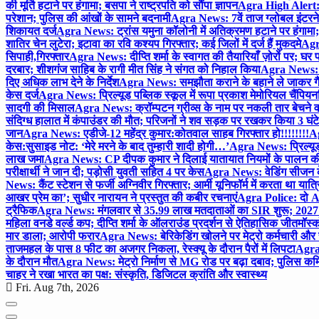
की मूर्ति हटाने पर हंगामा; बसपा ने राष्ट्रपति को सौंपा ज्ञापन
Agra High Alert: द
परेशान; पुलिस की आंखों के सामने बदनामी
Agra News: 7वें ताज ग्लोबल इंटरन
शिकायत दर्ज
Agra News: ट्रांस यमुना कॉलोनी में अतिक्रमण हटाने पर हंगामा;
शातिर चेन लुटेरा; इटावा का रवि कश्यप गिरफ्तार; कई जिलों में दर्ज हैं मुकदमे
Agra
सिपाही,गिरफ्तार
Agra News: दीप्ति शर्मा के स्वागत की तैयारियाँ ज़ोरों पर; घ
दरबार; शीशगंज साहिब के रागी मीत सिंह ने संगत को निहाल किया
Agra News: च
दिए अधिक लाभ देने के निर्देश
Agra News: समझौता कराने के बहाने ले जाकर गैंगरेप
केस दर्ज
Agra News: प्रिल्यूड पब्लिक स्कूल में रूपा प्रकाश मेमोरियल चैंपियनशि
सादगी की मिसाल
Agra News: क्रॉम्पटन ग्रीव्स के नाम पर नकली तार बेचने व
संदिग्ध हालात में कंपाउंडर की मौत; परिजनों ने शव सड़क पर रखकर किया 3 घंटे
जान
Agra News: एडीजे-12 महेंद्र कुमार:कोतवाल साहब गिरफ्तार हो!!!!!!!!
Ag
केस:सुसाइड नोट: ‘मेरे मरने के बाद तुम्हारी शादी होगी…’
Agra News: प्रिल्यूड
लाख जमा
Agra News: CP दीपक कुमार ने दिलाई यातायात नियमों के पालन 
परीक्षार्थी ने जान दी; पड़ोसी युवती सहित 4 पर केस
Agra News: वेडिंग सीजन के 
News: कैंट स्टेशन से फर्जी अग्निवीर गिरफ्तार; आर्मी यूनिफॉर्म में करता था यात्र
आखर प्रेम का’; सुधीर नारायन ने प्रस्तुत की कबीर रचनाएं
Agra Police: दो AC
ट्रैफिक
Agra News: मंगलवार से 35.99 लाख मतदाताओं का SIR शुरू; 2027 
महिला वनडे वर्ल्ड कप; दीप्ति शर्मा के ऑलराउंड प्रदर्शन से ऐतिहासिक जीत
मॉस्क
मार डाला; आरोपी फरार
Agra News: बेरिकेडिंग खोलने पर मेट्रो कर्मचारी और 
ताजमहल के पास 8 फीट का अजगर निकला, रेस्क्यू के दौरान पैरों में लिपटा
Agra 
के दौरान मौत
Agra News: मेट्रो निर्माण से MG रोड पर बढ़ा दबाव; पुलिस कमि
चाहर ने रखा भारत का पक्ष: संस्कृति, डिजिटल क्रांति और स्वास्थ्य
Fri. Aug 7th, 2026