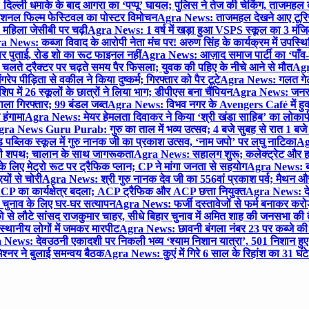
िल्ली धमाके के बाद आगरा का ‘पप्पू’ घायल; पुलिस ने तेज की चेकिंग, ताजमहल
ेशनल फिल्म फेस्टिवल का पोस्टर विमोचन
Agra News: ताजमहल देखने आए टूरिस्ट स
 महिला जेसीबी पर चढ़ी
Agra News: 1 वर्ष में खड़ा हुआ VSPS स्कूल का 3 मंजिला
 News: कब्जा विवाद के आरोपी नेता मंच पर! अरुण सिंह के कार्यक्रम में उपस्
र पर पुताई, रोड शो का रूट फाइनल नहीं
Agra News: आज़ाद समाज पार्टी का ‘पाँव-प
लते ट्रैक्टर पर चढ़ते समय पैर फिसला; युवक की पहिए के नीचे आने से मौत
Agra
 पीड़िता से वकील ने किया दुष्कर्म; गिरफ्तार को पैर टूटे
Agra News: गलत गेट
प में 26 स्कूलों के छात्रों ने लिया भाग; डीपीएस बना चैंपियन
Agra News: जनरल क
ाला गिरफ्तार; 99 बंडल जब्त
Agra News: विभव नगर के Avengers Café में हुक्
 हंगामा
Agra News: मेयर हेमलता दिवाकर ने किया ‘श्री खंडा साहिब’ का लोकार्
ra News Guru Purab: गुरु का ताल में भव्य उत्सव; 4 बजे सुबह से रात 1 ब
 पब्लिक स्कूल में गुरु नानक जी का प्रकाश उत्सव, ‘नाम जपो’ पर लघु नाटिका
Ag
की शपथ; चालान के साथ जागरूकता
Agra News: सहालग शुरू; कलेक्ट्रेट और हाई
लिए मेट्रो रूट पर ट्रैफिक प्लान; CP ने मांगा जनता से सहयोग
Agra News: बरौल
ियों से चोरी
Agra News: श्री गुरु नानक देव जी का 556वां प्रकाश पर्व; मैथन और सदर
P का कार्यक्षेत्र बदला; ACP ट्रैफिक और ACP छत्ता नियुक्त
Agra News: देव
चुनाव के लिए घर-घर सत्यापन
Agra News: फर्जी दस्तावेजों से फर्म बनाकर करोड़ो
ो से लौटे सांसद राजकुमार चाहर, सीधे बिहार चुनाव में अमित शाह की जनसभा की तैय
स्थानीय लोगों में जमकर मारपीट
Agra News: छावनी बंगला नंबर 23 पर कब्जे की 
News: देवउठनी एकादशी पर निकली भव्य ‘श्याम निशान यात्रा’, 501 निशान हु
श्नर ने बुलाई समन्वय बैठक
Agra News: कुएं में गिरे 6 साल के रिहांश का 31 घं