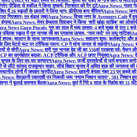
लते ट्रैक्टर पर चढ़ते समय पैर फिसला; युवक की पहिए के नीचे आने से मौत
Agra
 पीड़िता से वकील ने किया दुष्कर्म; गिरफ्तार को पैर टूटे
Agra News: गलत गेट
प में 26 स्कूलों के छात्रों ने लिया भाग; डीपीएस बना चैंपियन
Agra News: जनरल क
ाला गिरफ्तार; 99 बंडल जब्त
Agra News: विभव नगर के Avengers Café में हुक्
 हंगामा
Agra News: मेयर हेमलता दिवाकर ने किया ‘श्री खंडा साहिब’ का लोकार्
ra News Guru Purab: गुरु का ताल में भव्य उत्सव; 4 बजे सुबह से रात 1 ब
 पब्लिक स्कूल में गुरु नानक जी का प्रकाश उत्सव, ‘नाम जपो’ पर लघु नाटिका
Ag
की शपथ; चालान के साथ जागरूकता
Agra News: सहालग शुरू; कलेक्ट्रेट और हाई
लिए मेट्रो रूट पर ट्रैफिक प्लान; CP ने मांगा जनता से सहयोग
Agra News: बरौल
ियों से चोरी
Agra News: श्री गुरु नानक देव जी का 556वां प्रकाश पर्व; मैथन और सदर
P का कार्यक्षेत्र बदला; ACP ट्रैफिक और ACP छत्ता नियुक्त
Agra News: देव
चुनाव के लिए घर-घर सत्यापन
Agra News: फर्जी दस्तावेजों से फर्म बनाकर करोड़ो
ो से लौटे सांसद राजकुमार चाहर, सीधे बिहार चुनाव में अमित शाह की जनसभा की तैय
स्थानीय लोगों में जमकर मारपीट
Agra News: छावनी बंगला नंबर 23 पर कब्जे की 
News: देवउठनी एकादशी पर निकली भव्य ‘श्याम निशान यात्रा’, 501 निशान हु
श्नर ने बुलाई समन्वय बैठक
Agra News: कुएं में गिरे 6 साल के रिहांश का 31 घं