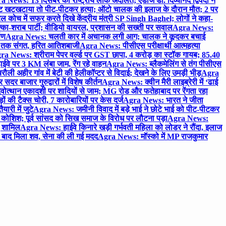
 News: 13 दिसंबर को राष्ट्रीय लोक अदालत; एडीजे डॉ. दिव्यानंद द्विवेदी ने
 खटखटाया तो पीट-पीटकर हत्या; ऑटो चालक की इलाज के दौरान मौत; 2 पर
ोच में सफर करते दिखे केंद्रीय मंत्री SP Singh Baghel; लोगों ने कहा-
का-शराब पार्टी; वीडियो वायरल, प्रशासन की सख्ती पर सवाल
Agra News:
पण
Agra News: चलती कार में अचानक लगी आग; चालक ने कूदकर बचाई
जे तक संगत, हरित आतिशबाजी
Agra News: पीसीएस परीक्षार्थी आत्महत्या
ra News: श्रीराम पेपर वर्ल्ड पर GST छापा, 4 करोड़ का स्टॉक गायब; 85.40
वे पर 3 KM लंबा जाम, रेंग रहे वाहन
Agra News: ब्लैकमेलिंग से तंग पीसीएस
ी अहीर गांव में बेटी की हेलीकॉप्टर से विदाई; देखने के लिए उमड़ी भीड़
Agra
 बाजार गुरुद्वारों में विशेष कीर्तन
Agra News: क्वीन मैरी लाइब्रेरी में ‘ढाई
ोत्थान एकादशी पर शादियों से जाम; MG रोड और फतेहाबाद पर रेंगता रहा
ं की टैक्स चोरी, 7 कारोबारियों पर केस दर्ज
Agra News: भारत ने जीता
ारी में जुटे
Agra News: जमीनी विवाद में बड़े भाई ने छोटे भाई को पीट-पीटकर
कोशिश; पूर्व सांसद को सिख समाज के विरोध पर लौटना पड़ा
Agra News:
ए शामिल
Agra News: हाईवे किनारे खड़ी गर्भवती महिला को लोडर ने रौंदा, इलाज
टे बाद मिला शव, सेना की ली गई मदद
Agra News: मॉस्को में MP राजकुमार