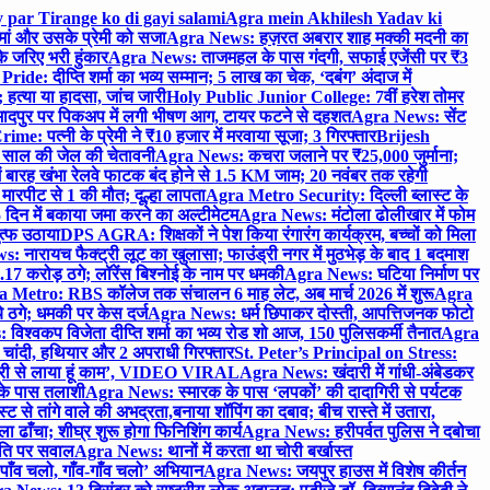
 par Tirange ko di gayi salami
Agra mein Akhilesh Yadav ki
मां और उसके प्रेमी को सजा
Agra News: हज़रत अबरार शाह मक्की मदनी का
 जरिए भरी हुंकार
Agra News: ताजमहल के पास गंदगी, सफाई एजेंसी पर ₹3
ride: दीप्ति शर्मा का भव्य सम्मान; 5 लाख का चेक, ‘दबंग’ अंदाज में
हत्या या हादसा, जांच जारी
Holy Public Junior College: 7वीं हरेश तोमर
दपुर पर पिकअप में लगी भीषण आग, टायर फटने से दहशत
Agra News: सेंट
me: पत्नी के प्रेमी ने ₹10 हजार में मरवाया सूजा; 3 गिरफ्तार
Brijesh
 साल की जेल की चेतावनी
Agra News: कचरा जलाने पर ₹25,000 जुर्माना;
 बारह खंभा रेलवे फाटक बंद होने से 1.5 KM जाम; 20 नवंबर तक रहेगी
मारपीट से 1 की मौत; दूल्हा लापता
Agra Metro Security: दिल्ली ब्लास्ट के
 दिन में बकाया जमा करने का अल्टीमेटम
Agra News: मंटोला ढोलीखार में फोम
ुत्फ उठाया
DPS AGRA: शिक्षकों ने पेश किया रंगारंग कार्यक्रम, बच्चों को मिला
 नारायच फैक्ट्री लूट का खुलासा; फाउंड्री नगर में मुठभेड़ के बाद 1 बदमाश
 करोड़ ठगे; लॉरेंस बिश्नोई के नाम पर धमकी
Agra News: घटिया निर्माण पर
 Metro: RBS कॉलेज तक संचालन 6 माह लेट, अब मार्च 2026 में शुरू
Agra
 ठगे; धमकी पर केस दर्ज
Agra News: धर्म छिपाकर दोस्ती, आपत्तिजनक फोटो
िश्वकप विजेता दीप्ति शर्मा का भव्य रोड शो आज, 150 पुलिसकर्मी तैनात
Agra
चांदी, हथियार और 2 अपराधी गिरफ्तार
St. Peter’s Principal on Stress:
ंत्री से लाया हूं काम’, VIDEO VIRAL
Agra News: खंदारी में गांधी-अंबेडकर
 के पास तलाशी
Agra News: स्मारक के पास ‘लपकों’ की दादागिरी से पर्यटक
े तांगे वाले की अभद्रता,बनाया शॉपिंग का दबाव; बीच रास्ते में उतारा,
 ढाँचा; शीघ्र शुरू होगा फिनिशिंग कार्य
Agra News: हरीपर्वत पुलिस ने दबोचा
थिति पर सवाल
Agra News: थानों में करता था चोरी बर्खास्त
ाँव चलो, गाँव-गाँव चलो’ अभियान
Agra News: जयपुर हाउस में विशेष कीर्तन