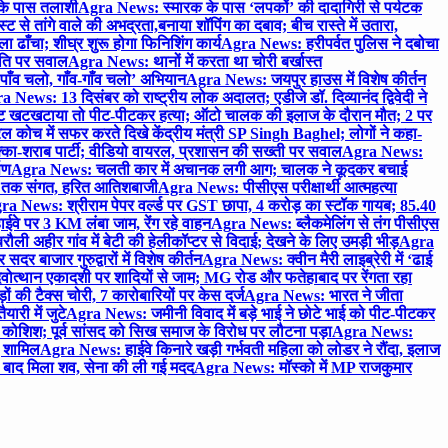
 के पास तलाशी
Agra News: स्मारक के पास ‘लपकों’ की दादागिरी से पर्यटक
े तांगे वाले की अभद्रता,बनाया शॉपिंग का दबाव; बीच रास्ते में उतारा,
 ढाँचा; शीघ्र शुरू होगा फिनिशिंग कार्य
Agra News: हरीपर्वत पुलिस ने दबोचा
थिति पर सवाल
Agra News: थानों में करता था चोरी बर्खास्त
ाँव चलो, गाँव-गाँव चलो’ अभियान
Agra News: जयपुर हाउस में विशेष कीर्तन
 News: 13 दिसंबर को राष्ट्रीय लोक अदालत; एडीजे डॉ. दिव्यानंद द्विवेदी ने
 खटखटाया तो पीट-पीटकर हत्या; ऑटो चालक की इलाज के दौरान मौत; 2 पर
ोच में सफर करते दिखे केंद्रीय मंत्री SP Singh Baghel; लोगों ने कहा-
का-शराब पार्टी; वीडियो वायरल, प्रशासन की सख्ती पर सवाल
Agra News:
पण
Agra News: चलती कार में अचानक लगी आग; चालक ने कूदकर बचाई
जे तक संगत, हरित आतिशबाजी
Agra News: पीसीएस परीक्षार्थी आत्महत्या
ra News: श्रीराम पेपर वर्ल्ड पर GST छापा, 4 करोड़ का स्टॉक गायब; 85.40
वे पर 3 KM लंबा जाम, रेंग रहे वाहन
Agra News: ब्लैकमेलिंग से तंग पीसीएस
ी अहीर गांव में बेटी की हेलीकॉप्टर से विदाई; देखने के लिए उमड़ी भीड़
Agra
 बाजार गुरुद्वारों में विशेष कीर्तन
Agra News: क्वीन मैरी लाइब्रेरी में ‘ढाई
ोत्थान एकादशी पर शादियों से जाम; MG रोड और फतेहाबाद पर रेंगता रहा
ं की टैक्स चोरी, 7 कारोबारियों पर केस दर्ज
Agra News: भारत ने जीता
ारी में जुटे
Agra News: जमीनी विवाद में बड़े भाई ने छोटे भाई को पीट-पीटकर
कोशिश; पूर्व सांसद को सिख समाज के विरोध पर लौटना पड़ा
Agra News:
ए शामिल
Agra News: हाईवे किनारे खड़ी गर्भवती महिला को लोडर ने रौंदा, इलाज
टे बाद मिला शव, सेना की ली गई मदद
Agra News: मॉस्को में MP राजकुमार