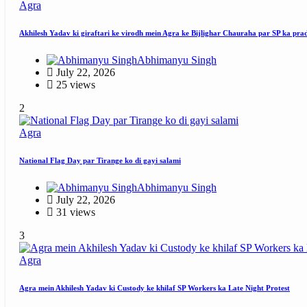
Agra
Akhilesh Yadav ki giraftari ke virodh mein Agra ke Bijlighar Chauraha par SP ka pra
Abhimanyu Singh
July 22, 2026
25 views
2
Agra
National Flag Day par Tirange ko di gayi salami
Abhimanyu Singh
July 22, 2026
31 views
3
Agra
Agra mein Akhilesh Yadav ki Custody ke khilaf SP Workers ka Late Night Protest