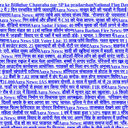
gra ke Bijlighar Chauraha par SP ka pradarshan
National Flag Day
में 2 दिन प्रभावित रहेगी जलापूर्ति
Agra News: मासूम बेटी की गवाही ने दिलाई 
यात्रा
Agra News: आगरा पहुंचे आप सांसद संजय सिंह, ‘रोजगार दो’ पदयात्रा के
gra News: गिग वर्कर्स और हॉकर्स ने CM को भेजा ज्ञापन; सुरक्षा की मांग
Agra P
ंडा, वीडियो वायरल
Agra Sadar Firing: 40 वर्षीय युवक की गोली लगने से मौत; 
 मित्र मंडल का 11वां मासिक कीर्तन संपन्न
Agra Barhan Fire News: एत्मा
में ‘लड़की’ विवाद पर दो पक्षों में चले लाठी-डंडे; 3 घायल, 5 हिरासत में
Agra Cri
निशाना
Agra News SIR Voter List: 35 लाख फॉर्म वितरित; गलत सूचना पर 1
ं काउंटर हटाए, 25 दुकानदारों की रोजी-रोटी पर संकट
Agra News: शाहगंज में
 प्रो. बघेल मुख्य अतिथि
Agra News: शादी की खुशियां मातम में बदली, बारात में 
News: नगर निगम का बड़ा एक्शन, 48 होटलों-मैरिज लॉन को कुर्की वारंट जारी; 5
र किड्स स्कूल में बाल मेला आयोजित; बच्चों ने लगाए स्टॉल, परिजनों संग खूब ल
टेल आउटरीच कार्यक्रम आयोजित; ग्राहकों को मिला वन-स्टॉप अनुभव
Agra News:
कुंडली खंगालेगी एटीएस
Agra News: हॉस्पिटल संचालक से होटल के नाम पर 1.17
22 बैंकों के 7.82 लाख खातों में डंप ₹240 करोड़; कल होगा समाधान शिविर
Agra
ो ₹31,000
Agra News: IAS बताकर दोस्ती, 8 साल में युवती-मां से 20 लाख रुपये
ा, गार्डों पर सरियों से हमला कर किया गंभीर रूप से घायल; FIR दर्ज
Agra News: व
 रौब से FIR में ढिलाई!
Agra News: डौकी में सुनार लूट का खुलासा; 1.6 किलो 
 News: घटिया निर्माण पर विधायक पुत्र आगबबूला; ठेकेदार बोला- ‘परिवहन म
िल्ली धमाके के बाद आगरा का ‘पप्पू’ घायल; पुलिस ने तेज की चेकिंग, ताजमहल
ेशनल फिल्म फेस्टिवल का पोस्टर विमोचन
Agra News: ताजमहल देखने आए टूरिस्ट स
 महिला जेसीबी पर चढ़ी
Agra News: 1 वर्ष में खड़ा हुआ VSPS स्कूल का 3 मंजिला
 News: कब्जा विवाद के आरोपी नेता मंच पर! अरुण सिंह के कार्यक्रम में उपस्
र पर पुताई, रोड शो का रूट फाइनल नहीं
Agra News: आज़ाद समाज पार्टी का ‘पाँव-प