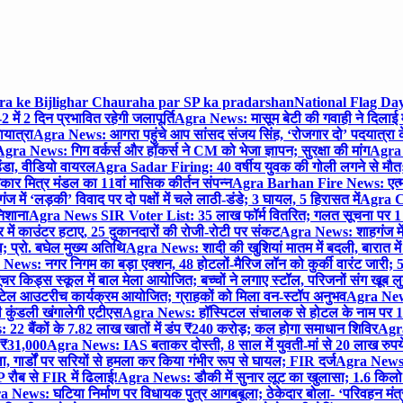
gra ke Bijlighar Chauraha par SP ka pradarshan
National Flag Day
में 2 दिन प्रभावित रहेगी जलापूर्ति
Agra News: मासूम बेटी की गवाही ने दिलाई 
यात्रा
Agra News: आगरा पहुंचे आप सांसद संजय सिंह, ‘रोजगार दो’ पदयात्रा के
gra News: गिग वर्कर्स और हॉकर्स ने CM को भेजा ज्ञापन; सुरक्षा की मांग
Agra P
ंडा, वीडियो वायरल
Agra Sadar Firing: 40 वर्षीय युवक की गोली लगने से मौत; 
 मित्र मंडल का 11वां मासिक कीर्तन संपन्न
Agra Barhan Fire News: एत्मा
में ‘लड़की’ विवाद पर दो पक्षों में चले लाठी-डंडे; 3 घायल, 5 हिरासत में
Agra Cri
निशाना
Agra News SIR Voter List: 35 लाख फॉर्म वितरित; गलत सूचना पर 1
ं काउंटर हटाए, 25 दुकानदारों की रोजी-रोटी पर संकट
Agra News: शाहगंज में
 प्रो. बघेल मुख्य अतिथि
Agra News: शादी की खुशियां मातम में बदली, बारात में 
News: नगर निगम का बड़ा एक्शन, 48 होटलों-मैरिज लॉन को कुर्की वारंट जारी; 5
र किड्स स्कूल में बाल मेला आयोजित; बच्चों ने लगाए स्टॉल, परिजनों संग खूब ल
टेल आउटरीच कार्यक्रम आयोजित; ग्राहकों को मिला वन-स्टॉप अनुभव
Agra News:
कुंडली खंगालेगी एटीएस
Agra News: हॉस्पिटल संचालक से होटल के नाम पर 1.17
22 बैंकों के 7.82 लाख खातों में डंप ₹240 करोड़; कल होगा समाधान शिविर
Agra
ो ₹31,000
Agra News: IAS बताकर दोस्ती, 8 साल में युवती-मां से 20 लाख रुपये
ा, गार्डों पर सरियों से हमला कर किया गंभीर रूप से घायल; FIR दर्ज
Agra News: व
 रौब से FIR में ढिलाई!
Agra News: डौकी में सुनार लूट का खुलासा; 1.6 किलो 
 News: घटिया निर्माण पर विधायक पुत्र आगबबूला; ठेकेदार बोला- ‘परिवहन म