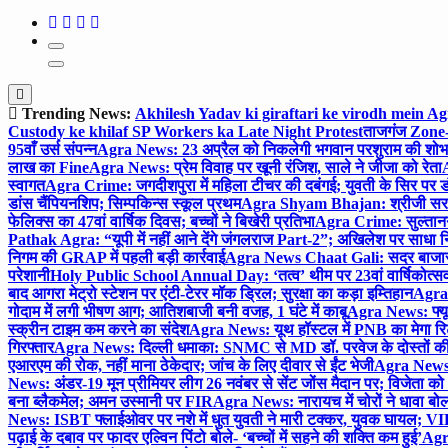
Trending News:
Akhilesh Yadav ki giraftari ke virodh mein A
Custody ke khilaf SP Workers ka Late Night Protest
ताजगंज Zone-2 
95वाँ उर्स संपन्न
Agra News: 23 अप्रैल को निकलेगी भगवान परशुराम की शोभा
लाख का Fine
Agra News: प्रेम विवाह पर खूनी रंजिश, साले ने जीजा को रेता
A
स्वागत
Agra Crime: जगदीशपुरा में महिला टीचर की दबंगई; युवती के सिर पर ड
डांस चैंपियनशिप; सिम्पकिन्स स्कूल प्रथम
Agra Shyam Bhajan: श्रीजी सरकार
फेलिक्स का 47वां वार्षिक दिवस; बच्चों ने बिखेरी प्रतिभा
Agra Crime: सुल्तानगंज 
Pathak Agra: “यूपी में नहीं आने देंगे जंगलराज Part-2”; अखिलेश पर साधा 
निगम की GRAP में पहली बड़ी कार्रवाई
Agra News Chaat Gali: सदर बाजार मे
परेशानी
Holy Public School Annual Day: ‘तत्व’ थीम पर 23वां वार्षिकोत्सव;
बाद आगरा मेट्रो स्टेशन पर एंटी-टेरर मॉक ड्रिल; सुरक्षा का कड़ा इम्तिहान
Agra 
गोदाम में लगी भीषण आग; आतिशबाजी बनी वजह, 1 घंटे में काबू
Agra News: फ्यूच
स्क्रीन टाइम कम करने का संदेश
Agra News: यूथ हॉस्टल में PNB का मेगा रि
गिरफ्तार
Agra News: दिल्ली धमाका: SNMC से MD डॉ. परवेज के दोस्तों की 
एआरएम की रोक, नहीं माना ठेकेदार; जांच के लिए दीवार से ईंट भेजी
Agra News: 
News: अंडर-19 मून प्रीमियर लीग 26 नवंबर से सेंट जोंस मैदान पर; विजेता क
बना ब्लैकमेल; अमन उस्मानी पर FIR
Agra News: नारायच में चोरों ने धावा बोल
News: ISBT फ्लाईओवर पर नशे में धुत युवती ने मारी टक्कर, युवक घायल; VIP
पढ़ाई के दबाव पर फादर एल्विन पिंटो बोले- ‘बच्चों में सहने की शक्ति कम हुई’
Agra