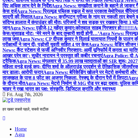
दरबार; शीशगंज साहिब के रागी मीत सिंह ने संगत को निहाल किया
Agra News: च
दिए अधिक लाभ देने के निर्देश
Agra News: समझौता कराने के बहाने ले जाकर गैंगरेप
केस दर्ज
Agra News: प्रिल्यूड पब्लिक स्कूल में रूपा प्रकाश मेमोरियल चैंपियनशि
सादगी की मिसाल
Agra News: क्रॉम्पटन ग्रीव्स के नाम पर नकली तार बेचने व
संदिग्ध हालात में कंपाउंडर की मौत; परिजनों ने शव सड़क पर रखकर किया 3 घंटे
जान
Agra News: एडीजे-12 महेंद्र कुमार:कोतवाल साहब गिरफ्तार हो!!!!!!!!
Ag
केस:सुसाइड नोट: ‘मेरे मरने के बाद तुम्हारी शादी होगी…’
Agra News: प्रिल्यूड
लाख जमा
Agra News: CP दीपक कुमार ने दिलाई यातायात नियमों के पालन 
परीक्षार्थी ने जान दी; पड़ोसी युवती सहित 4 पर केस
Agra News: वेडिंग सीजन के 
News: कैंट स्टेशन से फर्जी अग्निवीर गिरफ्तार; आर्मी यूनिफॉर्म में करता था यात्र
आखर प्रेम का’; सुधीर नारायन ने प्रस्तुत की कबीर रचनाएं
Agra Police: दो AC
ट्रैफिक
Agra News: मंगलवार से 35.99 लाख मतदाताओं का SIR शुरू; 2027 
महिला वनडे वर्ल्ड कप; दीप्ति शर्मा के ऑलराउंड प्रदर्शन से ऐतिहासिक जीत
मॉस्क
मार डाला; आरोपी फरार
Agra News: बेरिकेडिंग खोलने पर मेट्रो कर्मचारी और 
ताजमहल के पास 8 फीट का अजगर निकला, रेस्क्यू के दौरान पैरों में लिपटा
Agra 
के दौरान मौत
Agra News: मेट्रो निर्माण से MG रोड पर बढ़ा दबाव; पुलिस कमि
चाहर ने रखा भारत का पक्ष: संस्कृति, डिजिटल क्रांति और स्वास्थ्य
Fri. Aug 7th, 2026
हर खबर सबसे पहले, सबसे सटीक
Home
Agra