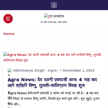
S
k
i
p
हर खबर सबसे पहले, सबसे सटीक
t
o
Home
c
o
n
t
e
n
t
Abhimanyu Singh
Agra
November 1, 2025
Agra News: देव उठनी एकादशी आज: 4 माह बाद
जागे श्रीहरि विष्णु, तुलसी-शालिग्राम विवाह शुरू
Agra News देवोत्थानी एकादशी 1 नवंबर को मनाई जा रही है। 4 माह बाद
योग निंद्रा से भगवान विष्णु जागेंगे, जिससे शुभ कार्य शुरू होंगे। शुभ मुहूर्त, पूजन
विधि और…