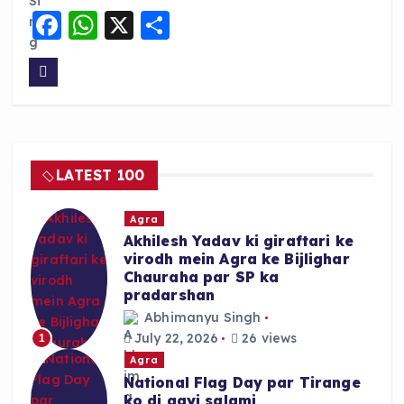
F
W
X
S
a
h
h
c
a
a
e
ts
re
b
A
o
p
LATEST 100
o
p
k
Agra
Akhilesh Yadav ki giraftari ke
virodh mein Agra ke Bijlighar
Chauraha par SP ka
pradarshan
Abhimanyu Singh
July 22, 2026
26 views
1
Agra
National Flag Day par Tirange
ko di gayi salami