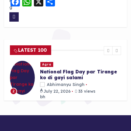
F
W
X
S
a
h
h
c
a
a
e
ts
re
b
A
o
p
LATEST 100
o
p
k
Agra
National Flag Day par Tirange
ko di gayi salami
Abhimanyu Singh
July 22, 2026
33 views
2