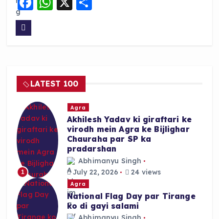
F
W
X
S
a
h
h
c
a
a
e
ts
re
b
A
o
p
LATEST 100
o
p
k
Agra
Akhilesh Yadav ki giraftari ke
virodh mein Agra ke Bijlighar
Chauraha par SP ka
pradarshan
Abhimanyu Singh
July 22, 2026
24 views
1
Agra
National Flag Day par Tirange
ko di gayi salami
Abhimanyu Singh