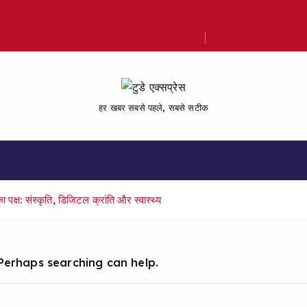
Bijlighar Chauraha par SP ka pradarshan
हर खबर सबसे पहले, सबसे सटीक
्ष: संस्कृति, डिजिटल क्रांति और स्वास्थ्य
 Perhaps searching can help.