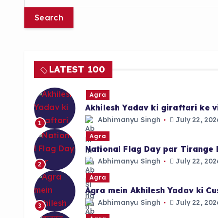
e
a
r
c
h
f
LATEST 100
o
r
Agra
:
Akhilesh Yadav ki giraftari ke
Abhimanyu Singh
July 22, 202
1
Agra
National Flag Day par Tirange 
Abhimanyu Singh
July 22, 202
2
Agra
Agra mein Akhilesh Yadav ki Cu
Abhimanyu Singh
July 22, 202
3