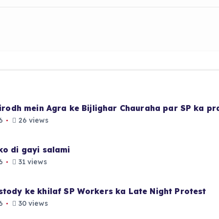
 virodh mein Agra ke Bijlighar Chauraha par SP ka p
6
26 views
ko di gayi salami
6
31 views
stody ke khilaf SP Workers ka Late Night Protest
6
30 views