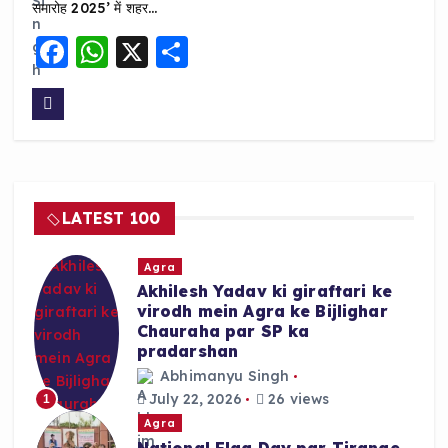
समारोह 2025’ में शहर…
F
W
X
S
a
h
h
c
a
a
e
ts
re
b
A
o
p
LATEST 100
o
p
k
Agra
Akhilesh Yadav ki giraftari ke
virodh mein Agra ke Bijlighar
Chauraha par SP ka
pradarshan
Abhimanyu Singh
July 22, 2026
26 views
1
Agra
National Flag Day par Tirange