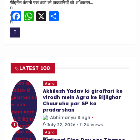
फाइनेंस कंपनी प्रबंधकों को वादकारियों को अधिकतम…
F
W
X
S
a
h
h
c
a
a
e
ts
re
b
A
o
p
LATEST 100
o
p
k
Agra
Akhilesh Yadav ki giraftari ke
virodh mein Agra ke Bijlighar
Chauraha par SP ka
pradarshan
Abhimanyu Singh
July 22, 2026
24 views
1
Agra
National Flag Day par Tirange