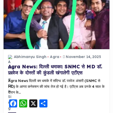
Abhimanyu Singh
Agra
November 14, 2025
Agra News: दिल्ली धमाका: SNMC से MD डॉ.
परवेज के दोस्तों की कुंडली खंगालेगी एटीएस
Agra News दिल्ली बम धमाके में संदिग्ध डॉ. परवेज अंसारी (SNMC से
MD) के आगरा कनेक्शन की जांच तेज हो गई है। एटीएस अब उनके 4 साल के
दौरान के…
F
W
X
S
a
h
h