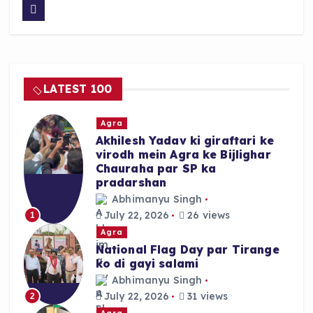
c
a
a
e
ts
re
b
A
o
p
LATEST 100
o
p
k
Agra
Akhilesh Yadav ki giraftari ke
virodh mein Agra ke Bijlighar
Chauraha par SP ka
pradarshan
Abhimanyu Singh
July 22, 2026
26 views
1
Agra
National Flag Day par Tirange
ko di gayi salami
Abhimanyu Singh
July 22, 2026
31 views
2