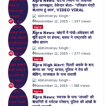
Agra News: घटिया निर्माण पर विधायक
पुत्र आगबबूला; ठेकेदार बोला- ‘परिवहन मंत्री
से लाया हूं काम’, VIDEO VIRAL
Abhimanyu Singh
November 12, 2025
297 views
47
Agra
Agra News: खंदारी में गांधी-अंबेडकर की
मूर्ति हटाने पर हंगामा; बसपा ने राष्ट्रपति को
सौंपा ज्ञापन
Abhimanyu Singh
November 12, 2025
277 views
48
Agra
Agra High Alert: दिल्ली धमाके के बाद
आगरा का ‘पप्पू’ घायल; पुलिस ने तेज की
चेकिंग, ताजमहल के पास तलाशी
Abhimanyu Singh
November 11, 2025
383 views
49
Agra
Agra News: स्मारक के पास ‘लपकों’ की
दादागिरी से पर्यटक परेशान; पुलिस की आंखों के