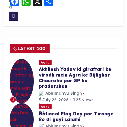
F
W
X
S
a
h
h
c
a
a
e
ts
re
b
A
o
p
LATEST 100
o
p
k
Agra
Akhilesh Yadav ki giraftari ke
virodh mein Agra ke Bijlighar
Chauraha par SP ka
pradarshan
Abhimanyu Singh
July 22, 2026
25 views
1
Agra
National Flag Day par Tirange
ko di gayi salami
Abhimanyu Singh