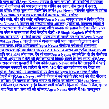
 के पास तलाशी
Agra News: स्मारक के पास ‘लपकों’ की दादागिरी से पर्यटक
े तांगे वाले की अभद्रता,बनाया शॉपिंग का दबाव; बीच रास्ते में उतारा,
 ढाँचा; शीघ्र शुरू होगा फिनिशिंग कार्य
Agra News: हरीपर्वत पुलिस ने दबोचा
थिति पर सवाल
Agra News: थानों में करता था चोरी बर्खास्त
ाँव चलो, गाँव-गाँव चलो’ अभियान
Agra News: जयपुर हाउस में विशेष कीर्तन
 News: 13 दिसंबर को राष्ट्रीय लोक अदालत; एडीजे डॉ. दिव्यानंद द्विवेदी ने
 खटखटाया तो पीट-पीटकर हत्या; ऑटो चालक की इलाज के दौरान मौत; 2 पर
ोच में सफर करते दिखे केंद्रीय मंत्री SP Singh Baghel; लोगों ने कहा-
का-शराब पार्टी; वीडियो वायरल, प्रशासन की सख्ती पर सवाल
Agra News:
पण
Agra News: चलती कार में अचानक लगी आग; चालक ने कूदकर बचाई
जे तक संगत, हरित आतिशबाजी
Agra News: पीसीएस परीक्षार्थी आत्महत्या
ra News: श्रीराम पेपर वर्ल्ड पर GST छापा, 4 करोड़ का स्टॉक गायब; 85.40
वे पर 3 KM लंबा जाम, रेंग रहे वाहन
Agra News: ब्लैकमेलिंग से तंग पीसीएस
ी अहीर गांव में बेटी की हेलीकॉप्टर से विदाई; देखने के लिए उमड़ी भीड़
Agra
 बाजार गुरुद्वारों में विशेष कीर्तन
Agra News: क्वीन मैरी लाइब्रेरी में ‘ढाई
ोत्थान एकादशी पर शादियों से जाम; MG रोड और फतेहाबाद पर रेंगता रहा
ं की टैक्स चोरी, 7 कारोबारियों पर केस दर्ज
Agra News: भारत ने जीता
ारी में जुटे
Agra News: जमीनी विवाद में बड़े भाई ने छोटे भाई को पीट-पीटकर
कोशिश; पूर्व सांसद को सिख समाज के विरोध पर लौटना पड़ा
Agra News:
ए शामिल
Agra News: हाईवे किनारे खड़ी गर्भवती महिला को लोडर ने रौंदा, इलाज
टे बाद मिला शव, सेना की ली गई मदद
Agra News: मॉस्को में MP राजकुमार