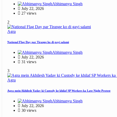
Abhimanyu Singh
July 22, 2026
27 views
2
Agra
National Flag Day par Tirange ko di gayi salami
Abhimanyu Singh
July 22, 2026
31 views
3
Agra
Agra mein Akhilesh Yadav ki Custody ke khilaf SP Workers ka Late Night Protest
Abhimanyu Singh
July 22, 2026
30 views