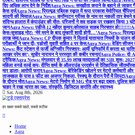
दरबार; शीशगंज साहिब के रागी मीत सिंह ने संगत को निहाल किया
Agra News: च
दिए अधिक लाभ देने के निर्देश
Agra News: समझौता कराने के बहाने ले जाकर गैंगरेप
केस दर्ज
Agra News: प्रिल्यूड पब्लिक स्कूल में रूपा प्रकाश मेमोरियल चैंपियनशि
सादगी की मिसाल
Agra News: क्रॉम्पटन ग्रीव्स के नाम पर नकली तार बेचने व
संदिग्ध हालात में कंपाउंडर की मौत; परिजनों ने शव सड़क पर रखकर किया 3 घंटे
जान
Agra News: एडीजे-12 महेंद्र कुमार:कोतवाल साहब गिरफ्तार हो!!!!!!!!
Ag
केस:सुसाइड नोट: ‘मेरे मरने के बाद तुम्हारी शादी होगी…’
Agra News: प्रिल्यूड
लाख जमा
Agra News: CP दीपक कुमार ने दिलाई यातायात नियमों के पालन 
परीक्षार्थी ने जान दी; पड़ोसी युवती सहित 4 पर केस
Agra News: वेडिंग सीजन के 
News: कैंट स्टेशन से फर्जी अग्निवीर गिरफ्तार; आर्मी यूनिफॉर्म में करता था यात्र
आखर प्रेम का’; सुधीर नारायन ने प्रस्तुत की कबीर रचनाएं
Agra Police: दो AC
ट्रैफिक
Agra News: मंगलवार से 35.99 लाख मतदाताओं का SIR शुरू; 2027 
महिला वनडे वर्ल्ड कप; दीप्ति शर्मा के ऑलराउंड प्रदर्शन से ऐतिहासिक जीत
मॉस्क
मार डाला; आरोपी फरार
Agra News: बेरिकेडिंग खोलने पर मेट्रो कर्मचारी और 
ताजमहल के पास 8 फीट का अजगर निकला, रेस्क्यू के दौरान पैरों में लिपटा
Agra 
के दौरान मौत
Agra News: मेट्रो निर्माण से MG रोड पर बढ़ा दबाव; पुलिस कमि
चाहर ने रखा भारत का पक्ष: संस्कृति, डिजिटल क्रांति और स्वास्थ्य
Sat. Aug 8th, 2026
हर खबर सबसे पहले, सबसे सटीक
Home
Agra