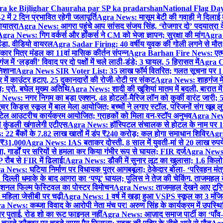
gra ke Bijlighar Chauraha par SP ka pradarshan
National Flag Day
में 2 दिन प्रभावित रहेगी जलापूर्ति
Agra News: मासूम बेटी की गवाही ने दिलाई 
यात्रा
Agra News: आगरा पहुंचे आप सांसद संजय सिंह, ‘रोजगार दो’ पदयात्रा के
gra News: गिग वर्कर्स और हॉकर्स ने CM को भेजा ज्ञापन; सुरक्षा की मांग
Agra P
ंडा, वीडियो वायरल
Agra Sadar Firing: 40 वर्षीय युवक की गोली लगने से मौत; 
 मित्र मंडल का 11वां मासिक कीर्तन संपन्न
Agra Barhan Fire News: एत्मा
में ‘लड़की’ विवाद पर दो पक्षों में चले लाठी-डंडे; 3 घायल, 5 हिरासत में
Agra Cri
निशाना
Agra News SIR Voter List: 35 लाख फॉर्म वितरित; गलत सूचना पर 1
ं काउंटर हटाए, 25 दुकानदारों की रोजी-रोटी पर संकट
Agra News: शाहगंज में
 प्रो. बघेल मुख्य अतिथि
Agra News: शादी की खुशियां मातम में बदली, बारात में 
News: नगर निगम का बड़ा एक्शन, 48 होटलों-मैरिज लॉन को कुर्की वारंट जारी; 5
र किड्स स्कूल में बाल मेला आयोजित; बच्चों ने लगाए स्टॉल, परिजनों संग खूब ल
टेल आउटरीच कार्यक्रम आयोजित; ग्राहकों को मिला वन-स्टॉप अनुभव
Agra News:
कुंडली खंगालेगी एटीएस
Agra News: हॉस्पिटल संचालक से होटल के नाम पर 1.17
22 बैंकों के 7.82 लाख खातों में डंप ₹240 करोड़; कल होगा समाधान शिविर
Agra
ो ₹31,000
Agra News: IAS बताकर दोस्ती, 8 साल में युवती-मां से 20 लाख रुपये
ा, गार्डों पर सरियों से हमला कर किया गंभीर रूप से घायल; FIR दर्ज
Agra News: व
 रौब से FIR में ढिलाई!
Agra News: डौकी में सुनार लूट का खुलासा; 1.6 किलो 
 News: घटिया निर्माण पर विधायक पुत्र आगबबूला; ठेकेदार बोला- ‘परिवहन म
िल्ली धमाके के बाद आगरा का ‘पप्पू’ घायल; पुलिस ने तेज की चेकिंग, ताजमहल
ेशनल फिल्म फेस्टिवल का पोस्टर विमोचन
Agra News: ताजमहल देखने आए टूरिस्ट स
 महिला जेसीबी पर चढ़ी
Agra News: 1 वर्ष में खड़ा हुआ VSPS स्कूल का 3 मंजिला
 News: कब्जा विवाद के आरोपी नेता मंच पर! अरुण सिंह के कार्यक्रम में उपस्
र पर पुताई, रोड शो का रूट फाइनल नहीं
Agra News: आज़ाद समाज पार्टी का ‘पाँव-प