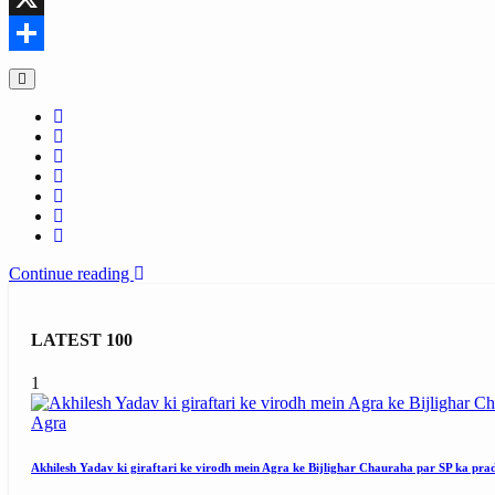
X
Share
Continue reading
LATEST 100
1
Agra
Akhilesh Yadav ki giraftari ke virodh mein Agra ke Bijlighar Chauraha par SP ka pra