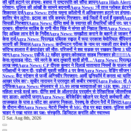
की मूर्ति हटाने पर हंगामा; बसपा ने राष्ट्रपति को सौंपा ज्ञापन
Agra High Alert: द
परेशान; पुलिस की आंखों के सामने बदनामी
Agra News: 7वें ताज ग्लोबल इंटरन
शिकायत दर्ज
Agra News: ट्रांस यमुना कॉलोनी में अतिक्रमण हटाने पर हंगामा;
शातिर चेन लुटेरा; इटावा का रवि कश्यप गिरफ्तार; कई जिलों में दर्ज हैं मुकदमे
Agra
सिपाही,गिरफ्तार
Agra News: दीप्ति शर्मा के स्वागत की तैयारियाँ ज़ोरों पर; घ
दरबार; शीशगंज साहिब के रागी मीत सिंह ने संगत को निहाल किया
Agra News: च
दिए अधिक लाभ देने के निर्देश
Agra News: समझौता कराने के बहाने ले जाकर गैंगरेप
केस दर्ज
Agra News: प्रिल्यूड पब्लिक स्कूल में रूपा प्रकाश मेमोरियल चैंपियनशि
सादगी की मिसाल
Agra News: क्रॉम्पटन ग्रीव्स के नाम पर नकली तार बेचने व
संदिग्ध हालात में कंपाउंडर की मौत; परिजनों ने शव सड़क पर रखकर किया 3 घंटे
जान
Agra News: एडीजे-12 महेंद्र कुमार:कोतवाल साहब गिरफ्तार हो!!!!!!!!
Ag
केस:सुसाइड नोट: ‘मेरे मरने के बाद तुम्हारी शादी होगी…’
Agra News: प्रिल्यूड
लाख जमा
Agra News: CP दीपक कुमार ने दिलाई यातायात नियमों के पालन 
परीक्षार्थी ने जान दी; पड़ोसी युवती सहित 4 पर केस
Agra News: वेडिंग सीजन के 
News: कैंट स्टेशन से फर्जी अग्निवीर गिरफ्तार; आर्मी यूनिफॉर्म में करता था यात्र
आखर प्रेम का’; सुधीर नारायन ने प्रस्तुत की कबीर रचनाएं
Agra Police: दो AC
ट्रैफिक
Agra News: मंगलवार से 35.99 लाख मतदाताओं का SIR शुरू; 2027 
महिला वनडे वर्ल्ड कप; दीप्ति शर्मा के ऑलराउंड प्रदर्शन से ऐतिहासिक जीत
मॉस्क
मार डाला; आरोपी फरार
Agra News: बेरिकेडिंग खोलने पर मेट्रो कर्मचारी और 
ताजमहल के पास 8 फीट का अजगर निकला, रेस्क्यू के दौरान पैरों में लिपटा
Agra 
के दौरान मौत
Agra News: मेट्रो निर्माण से MG रोड पर बढ़ा दबाव; पुलिस कमि
चाहर ने रखा भारत का पक्ष: संस्कृति, डिजिटल क्रांति और स्वास्थ्य
Sat. Aug 8th, 2026