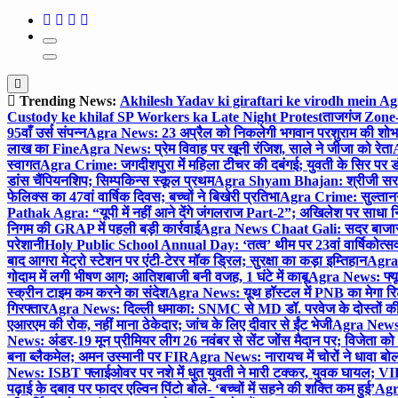
Trending News:
Akhilesh Yadav ki giraftari ke virodh mein A
Custody ke khilaf SP Workers ka Late Night Protest
ताजगंज Zone-2 
95वाँ उर्स संपन्न
Agra News: 23 अप्रैल को निकलेगी भगवान परशुराम की शोभा
लाख का Fine
Agra News: प्रेम विवाह पर खूनी रंजिश, साले ने जीजा को रेता
A
स्वागत
Agra Crime: जगदीशपुरा में महिला टीचर की दबंगई; युवती के सिर पर ड
डांस चैंपियनशिप; सिम्पकिन्स स्कूल प्रथम
Agra Shyam Bhajan: श्रीजी सरकार
फेलिक्स का 47वां वार्षिक दिवस; बच्चों ने बिखेरी प्रतिभा
Agra Crime: सुल्तानगंज 
Pathak Agra: “यूपी में नहीं आने देंगे जंगलराज Part-2”; अखिलेश पर साधा 
निगम की GRAP में पहली बड़ी कार्रवाई
Agra News Chaat Gali: सदर बाजार मे
परेशानी
Holy Public School Annual Day: ‘तत्व’ थीम पर 23वां वार्षिकोत्सव;
बाद आगरा मेट्रो स्टेशन पर एंटी-टेरर मॉक ड्रिल; सुरक्षा का कड़ा इम्तिहान
Agra 
गोदाम में लगी भीषण आग; आतिशबाजी बनी वजह, 1 घंटे में काबू
Agra News: फ्यूच
स्क्रीन टाइम कम करने का संदेश
Agra News: यूथ हॉस्टल में PNB का मेगा रि
गिरफ्तार
Agra News: दिल्ली धमाका: SNMC से MD डॉ. परवेज के दोस्तों की 
एआरएम की रोक, नहीं माना ठेकेदार; जांच के लिए दीवार से ईंट भेजी
Agra News: 
News: अंडर-19 मून प्रीमियर लीग 26 नवंबर से सेंट जोंस मैदान पर; विजेता क
बना ब्लैकमेल; अमन उस्मानी पर FIR
Agra News: नारायच में चोरों ने धावा बोल
News: ISBT फ्लाईओवर पर नशे में धुत युवती ने मारी टक्कर, युवक घायल; VIP
पढ़ाई के दबाव पर फादर एल्विन पिंटो बोले- ‘बच्चों में सहने की शक्ति कम हुई’
Agra