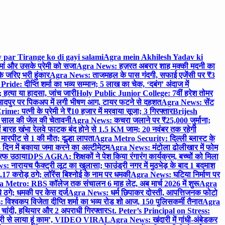
 par Tirange ko di gayi salami
Agra mein Akhilesh Yadav ki
मां और उसके प्रेमी को सजा
Agra News: हज़रत अबरार शाह मक्की मदनी का
 जरिए भरी हुंकार
Agra News: ताजमहल के पास गंदगी, सफाई एजेंसी पर ₹3
ride: दीप्ति शर्मा का भव्य सम्मान; 5 लाख का चेक, ‘दबंग’ अंदाज में
हत्या या हादसा, जांच जारी
Holy Public Junior College: 7वीं हरेश तोमर
दपुर पर पिकअप में लगी भीषण आग, टायर फटने से दहशत
Agra News: सेंट
me: पत्नी के प्रेमी ने ₹10 हजार में मरवाया सूजा; 3 गिरफ्तार
Brijesh
 साल की जेल की चेतावनी
Agra News: कचरा जलाने पर ₹25,000 जुर्माना;
 बारह खंभा रेलवे फाटक बंद होने से 1.5 KM जाम; 20 नवंबर तक रहेगी
मारपीट से 1 की मौत; दूल्हा लापता
Agra Metro Security: दिल्ली ब्लास्ट के
 दिन में बकाया जमा करने का अल्टीमेटम
Agra News: मंटोला ढोलीखार में फोम
ुत्फ उठाया
DPS AGRA: शिक्षकों ने पेश किया रंगारंग कार्यक्रम, बच्चों को मिला
 नारायच फैक्ट्री लूट का खुलासा; फाउंड्री नगर में मुठभेड़ के बाद 1 बदमाश
 करोड़ ठगे; लॉरेंस बिश्नोई के नाम पर धमकी
Agra News: घटिया निर्माण पर
 Metro: RBS कॉलेज तक संचालन 6 माह लेट, अब मार्च 2026 में शुरू
Agra
 ठगे; धमकी पर केस दर्ज
Agra News: धर्म छिपाकर दोस्ती, आपत्तिजनक फोटो
िश्वकप विजेता दीप्ति शर्मा का भव्य रोड शो आज, 150 पुलिसकर्मी तैनात
Agra
चांदी, हथियार और 2 अपराधी गिरफ्तार
St. Peter’s Principal on Stress:
ंत्री से लाया हूं काम’, VIDEO VIRAL
Agra News: खंदारी में गांधी-अंबेडकर