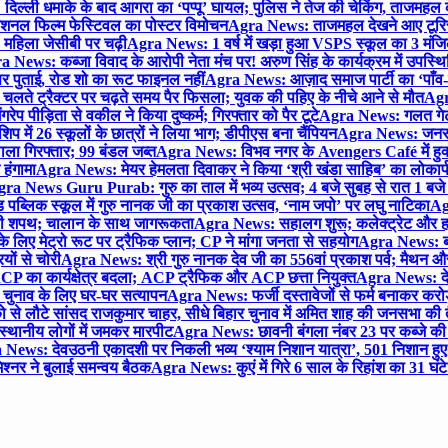
िल्ली धमाके के बाद आगरा का ‘पप्पू’ घायल; पुलिस ने तेज की चेकिंग, ताजमहल
ेशनल फिल्म फेस्टिवल का पोस्टर विमोचन
Agra News: ताजमहल देखने आए टूरिस्ट स
 महिला जेसीबी पर चढ़ी
Agra News: 1 वर्ष में खड़ा हुआ VSPS स्कूल का 3 मंजिला
 News: कब्जा विवाद के आरोपी नेता मंच पर! अरुण सिंह के कार्यक्रम में उपस्
र पर पुताई, रोड शो का रूट फाइनल नहीं
Agra News: आज़ाद समाज पार्टी का ‘पाँव-प
लते ट्रैक्टर पर चढ़ते समय पैर फिसला; युवक की पहिए के नीचे आने से मौत
Agra
 पीड़िता से वकील ने किया दुष्कर्म; गिरफ्तार को पैर टूटे
Agra News: गलत गेट
प में 26 स्कूलों के छात्रों ने लिया भाग; डीपीएस बना चैंपियन
Agra News: जनरल क
ाला गिरफ्तार; 99 बंडल जब्त
Agra News: विभव नगर के Avengers Café में हुक्
 हंगामा
Agra News: मेयर हेमलता दिवाकर ने किया ‘श्री खंडा साहिब’ का लोकार्
ra News Guru Purab: गुरु का ताल में भव्य उत्सव; 4 बजे सुबह से रात 1 ब
 पब्लिक स्कूल में गुरु नानक जी का प्रकाश उत्सव, ‘नाम जपो’ पर लघु नाटिका
Ag
की शपथ; चालान के साथ जागरूकता
Agra News: सहालग शुरू; कलेक्ट्रेट और हाई
लिए मेट्रो रूट पर ट्रैफिक प्लान; CP ने मांगा जनता से सहयोग
Agra News: बरौल
ियों से चोरी
Agra News: श्री गुरु नानक देव जी का 556वां प्रकाश पर्व; मैथन और सदर
P का कार्यक्षेत्र बदला; ACP ट्रैफिक और ACP छत्ता नियुक्त
Agra News: देव
चुनाव के लिए घर-घर सत्यापन
Agra News: फर्जी दस्तावेजों से फर्म बनाकर करोड़ो
ो से लौटे सांसद राजकुमार चाहर, सीधे बिहार चुनाव में अमित शाह की जनसभा की तैय
स्थानीय लोगों में जमकर मारपीट
Agra News: छावनी बंगला नंबर 23 पर कब्जे की 
News: देवउठनी एकादशी पर निकली भव्य ‘श्याम निशान यात्रा’, 501 निशान हु
श्नर ने बुलाई समन्वय बैठक
Agra News: कुएं में गिरे 6 साल के रिहांश का 31 घं