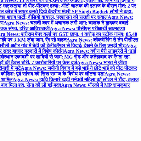
 News: 13 दिसंबर को राष्ट्रीय लोक अदालत; एडीजे डॉ. दिव्यानंद द्विवेदी ने
 खटखटाया तो पीट-पीटकर हत्या; ऑटो चालक की इलाज के दौरान मौत; 2 पर
ोच में सफर करते दिखे केंद्रीय मंत्री SP Singh Baghel; लोगों ने कहा-
का-शराब पार्टी; वीडियो वायरल, प्रशासन की सख्ती पर सवाल
Agra News:
पण
Agra News: चलती कार में अचानक लगी आग; चालक ने कूदकर बचाई
जे तक संगत, हरित आतिशबाजी
Agra News: पीसीएस परीक्षार्थी आत्महत्या
ra News: श्रीराम पेपर वर्ल्ड पर GST छापा, 4 करोड़ का स्टॉक गायब; 85.40
वे पर 3 KM लंबा जाम, रेंग रहे वाहन
Agra News: ब्लैकमेलिंग से तंग पीसीएस
ी अहीर गांव में बेटी की हेलीकॉप्टर से विदाई; देखने के लिए उमड़ी भीड़
Agra
 बाजार गुरुद्वारों में विशेष कीर्तन
Agra News: क्वीन मैरी लाइब्रेरी में ‘ढाई
ोत्थान एकादशी पर शादियों से जाम; MG रोड और फतेहाबाद पर रेंगता रहा
ं की टैक्स चोरी, 7 कारोबारियों पर केस दर्ज
Agra News: भारत ने जीता
ारी में जुटे
Agra News: जमीनी विवाद में बड़े भाई ने छोटे भाई को पीट-पीटकर
कोशिश; पूर्व सांसद को सिख समाज के विरोध पर लौटना पड़ा
Agra News:
ए शामिल
Agra News: हाईवे किनारे खड़ी गर्भवती महिला को लोडर ने रौंदा, इलाज
टे बाद मिला शव, सेना की ली गई मदद
Agra News: मॉस्को में MP राजकुमार