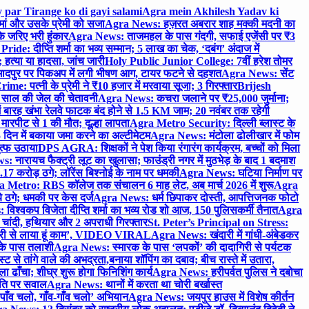
 par Tirange ko di gayi salami
Agra mein Akhilesh Yadav ki
मां और उसके प्रेमी को सजा
Agra News: हज़रत अबरार शाह मक्की मदनी का
 जरिए भरी हुंकार
Agra News: ताजमहल के पास गंदगी, सफाई एजेंसी पर ₹3
ride: दीप्ति शर्मा का भव्य सम्मान; 5 लाख का चेक, ‘दबंग’ अंदाज में
हत्या या हादसा, जांच जारी
Holy Public Junior College: 7वीं हरेश तोमर
दपुर पर पिकअप में लगी भीषण आग, टायर फटने से दहशत
Agra News: सेंट
me: पत्नी के प्रेमी ने ₹10 हजार में मरवाया सूजा; 3 गिरफ्तार
Brijesh
 साल की जेल की चेतावनी
Agra News: कचरा जलाने पर ₹25,000 जुर्माना;
 बारह खंभा रेलवे फाटक बंद होने से 1.5 KM जाम; 20 नवंबर तक रहेगी
मारपीट से 1 की मौत; दूल्हा लापता
Agra Metro Security: दिल्ली ब्लास्ट के
 दिन में बकाया जमा करने का अल्टीमेटम
Agra News: मंटोला ढोलीखार में फोम
ुत्फ उठाया
DPS AGRA: शिक्षकों ने पेश किया रंगारंग कार्यक्रम, बच्चों को मिला
 नारायच फैक्ट्री लूट का खुलासा; फाउंड्री नगर में मुठभेड़ के बाद 1 बदमाश
 करोड़ ठगे; लॉरेंस बिश्नोई के नाम पर धमकी
Agra News: घटिया निर्माण पर
 Metro: RBS कॉलेज तक संचालन 6 माह लेट, अब मार्च 2026 में शुरू
Agra
 ठगे; धमकी पर केस दर्ज
Agra News: धर्म छिपाकर दोस्ती, आपत्तिजनक फोटो
िश्वकप विजेता दीप्ति शर्मा का भव्य रोड शो आज, 150 पुलिसकर्मी तैनात
Agra
चांदी, हथियार और 2 अपराधी गिरफ्तार
St. Peter’s Principal on Stress:
ंत्री से लाया हूं काम’, VIDEO VIRAL
Agra News: खंदारी में गांधी-अंबेडकर
 के पास तलाशी
Agra News: स्मारक के पास ‘लपकों’ की दादागिरी से पर्यटक
े तांगे वाले की अभद्रता,बनाया शॉपिंग का दबाव; बीच रास्ते में उतारा,
 ढाँचा; शीघ्र शुरू होगा फिनिशिंग कार्य
Agra News: हरीपर्वत पुलिस ने दबोचा
थिति पर सवाल
Agra News: थानों में करता था चोरी बर्खास्त
ाँव चलो, गाँव-गाँव चलो’ अभियान
Agra News: जयपुर हाउस में विशेष कीर्तन