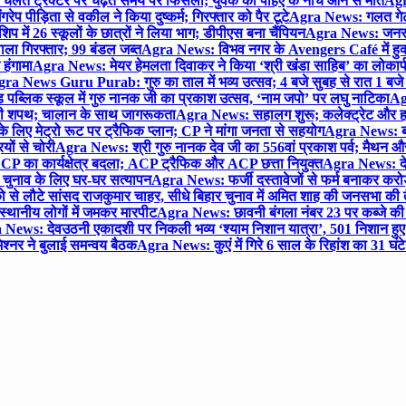
लते ट्रैक्टर पर चढ़ते समय पैर फिसला; युवक की पहिए के नीचे आने से मौत
Agra
 पीड़िता से वकील ने किया दुष्कर्म; गिरफ्तार को पैर टूटे
Agra News: गलत गेट
प में 26 स्कूलों के छात्रों ने लिया भाग; डीपीएस बना चैंपियन
Agra News: जनरल क
ाला गिरफ्तार; 99 बंडल जब्त
Agra News: विभव नगर के Avengers Café में हुक्
 हंगामा
Agra News: मेयर हेमलता दिवाकर ने किया ‘श्री खंडा साहिब’ का लोकार्
ra News Guru Purab: गुरु का ताल में भव्य उत्सव; 4 बजे सुबह से रात 1 ब
 पब्लिक स्कूल में गुरु नानक जी का प्रकाश उत्सव, ‘नाम जपो’ पर लघु नाटिका
Ag
की शपथ; चालान के साथ जागरूकता
Agra News: सहालग शुरू; कलेक्ट्रेट और हाई
लिए मेट्रो रूट पर ट्रैफिक प्लान; CP ने मांगा जनता से सहयोग
Agra News: बरौल
ियों से चोरी
Agra News: श्री गुरु नानक देव जी का 556वां प्रकाश पर्व; मैथन और सदर
P का कार्यक्षेत्र बदला; ACP ट्रैफिक और ACP छत्ता नियुक्त
Agra News: देव
चुनाव के लिए घर-घर सत्यापन
Agra News: फर्जी दस्तावेजों से फर्म बनाकर करोड़ो
ो से लौटे सांसद राजकुमार चाहर, सीधे बिहार चुनाव में अमित शाह की जनसभा की तैय
स्थानीय लोगों में जमकर मारपीट
Agra News: छावनी बंगला नंबर 23 पर कब्जे की 
News: देवउठनी एकादशी पर निकली भव्य ‘श्याम निशान यात्रा’, 501 निशान हु
श्नर ने बुलाई समन्वय बैठक
Agra News: कुएं में गिरे 6 साल के रिहांश का 31 घं