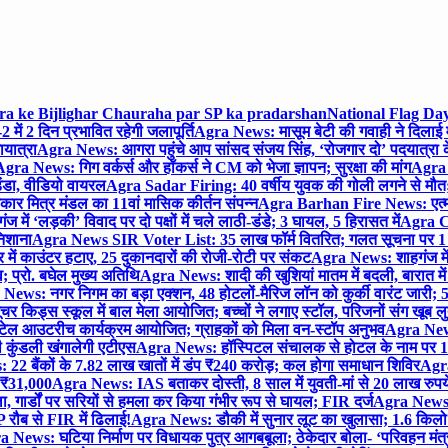
gra ke Bijlighar Chauraha par SP ka pradarshan
National Flag Day
में 2 दिन प्रभावित रहेगी जलापूर्ति
Agra News: मासूम बेटी की गवाही ने दिलाई 
यात्रा
Agra News: आगरा पहुंचे आप सांसद संजय सिंह, ‘रोजगार दो’ पदयात्रा के
gra News: गिग वर्कर्स और हॉकर्स ने CM को भेजा ज्ञापन; सुरक्षा की मांग
Agra P
ंडा, वीडियो वायरल
Agra Sadar Firing: 40 वर्षीय युवक की गोली लगने से मौत; 
 मित्र मंडल का 11वां मासिक कीर्तन संपन्न
Agra Barhan Fire News: एत्मा
में ‘लड़की’ विवाद पर दो पक्षों में चले लाठी-डंडे; 3 घायल, 5 हिरासत में
Agra Cri
निशाना
Agra News SIR Voter List: 35 लाख फॉर्म वितरित; गलत सूचना पर 1
ं काउंटर हटाए, 25 दुकानदारों की रोजी-रोटी पर संकट
Agra News: शाहगंज में
 प्रो. बघेल मुख्य अतिथि
Agra News: शादी की खुशियां मातम में बदली, बारात में 
News: नगर निगम का बड़ा एक्शन, 48 होटलों-मैरिज लॉन को कुर्की वारंट जारी; 5
र किड्स स्कूल में बाल मेला आयोजित; बच्चों ने लगाए स्टॉल, परिजनों संग खूब ल
टेल आउटरीच कार्यक्रम आयोजित; ग्राहकों को मिला वन-स्टॉप अनुभव
Agra News:
कुंडली खंगालेगी एटीएस
Agra News: हॉस्पिटल संचालक से होटल के नाम पर 1.17
22 बैंकों के 7.82 लाख खातों में डंप ₹240 करोड़; कल होगा समाधान शिविर
Agra
ो ₹31,000
Agra News: IAS बताकर दोस्ती, 8 साल में युवती-मां से 20 लाख रुपये
ा, गार्डों पर सरियों से हमला कर किया गंभीर रूप से घायल; FIR दर्ज
Agra News: व
 रौब से FIR में ढिलाई!
Agra News: डौकी में सुनार लूट का खुलासा; 1.6 किलो 
 News: घटिया निर्माण पर विधायक पुत्र आगबबूला; ठेकेदार बोला- ‘परिवहन म