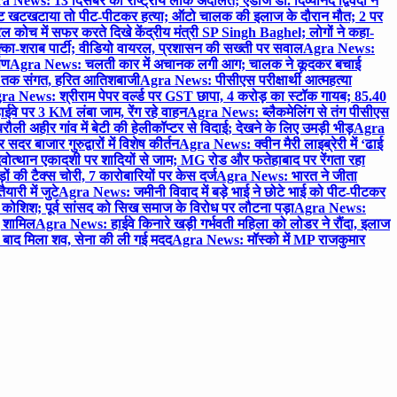
 News: 13 दिसंबर को राष्ट्रीय लोक अदालत; एडीजे डॉ. दिव्यानंद द्विवेदी ने
 खटखटाया तो पीट-पीटकर हत्या; ऑटो चालक की इलाज के दौरान मौत; 2 पर
ोच में सफर करते दिखे केंद्रीय मंत्री SP Singh Baghel; लोगों ने कहा-
का-शराब पार्टी; वीडियो वायरल, प्रशासन की सख्ती पर सवाल
Agra News:
पण
Agra News: चलती कार में अचानक लगी आग; चालक ने कूदकर बचाई
जे तक संगत, हरित आतिशबाजी
Agra News: पीसीएस परीक्षार्थी आत्महत्या
ra News: श्रीराम पेपर वर्ल्ड पर GST छापा, 4 करोड़ का स्टॉक गायब; 85.40
वे पर 3 KM लंबा जाम, रेंग रहे वाहन
Agra News: ब्लैकमेलिंग से तंग पीसीएस
ी अहीर गांव में बेटी की हेलीकॉप्टर से विदाई; देखने के लिए उमड़ी भीड़
Agra
 बाजार गुरुद्वारों में विशेष कीर्तन
Agra News: क्वीन मैरी लाइब्रेरी में ‘ढाई
ोत्थान एकादशी पर शादियों से जाम; MG रोड और फतेहाबाद पर रेंगता रहा
ं की टैक्स चोरी, 7 कारोबारियों पर केस दर्ज
Agra News: भारत ने जीता
ारी में जुटे
Agra News: जमीनी विवाद में बड़े भाई ने छोटे भाई को पीट-पीटकर
कोशिश; पूर्व सांसद को सिख समाज के विरोध पर लौटना पड़ा
Agra News:
ए शामिल
Agra News: हाईवे किनारे खड़ी गर्भवती महिला को लोडर ने रौंदा, इलाज
टे बाद मिला शव, सेना की ली गई मदद
Agra News: मॉस्को में MP राजकुमार