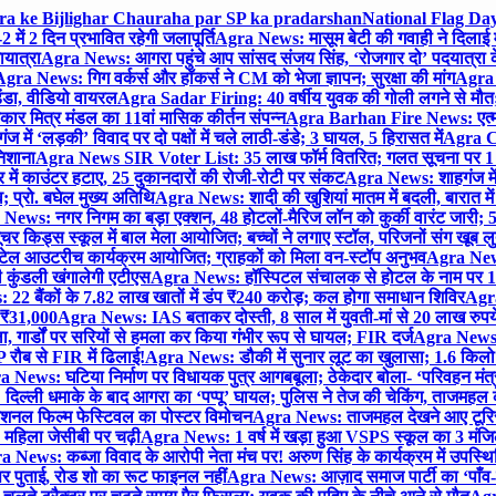
gra ke Bijlighar Chauraha par SP ka pradarshan
National Flag Day
में 2 दिन प्रभावित रहेगी जलापूर्ति
Agra News: मासूम बेटी की गवाही ने दिलाई 
यात्रा
Agra News: आगरा पहुंचे आप सांसद संजय सिंह, ‘रोजगार दो’ पदयात्रा के
gra News: गिग वर्कर्स और हॉकर्स ने CM को भेजा ज्ञापन; सुरक्षा की मांग
Agra P
ंडा, वीडियो वायरल
Agra Sadar Firing: 40 वर्षीय युवक की गोली लगने से मौत; 
 मित्र मंडल का 11वां मासिक कीर्तन संपन्न
Agra Barhan Fire News: एत्मा
में ‘लड़की’ विवाद पर दो पक्षों में चले लाठी-डंडे; 3 घायल, 5 हिरासत में
Agra Cri
निशाना
Agra News SIR Voter List: 35 लाख फॉर्म वितरित; गलत सूचना पर 1
ं काउंटर हटाए, 25 दुकानदारों की रोजी-रोटी पर संकट
Agra News: शाहगंज में
 प्रो. बघेल मुख्य अतिथि
Agra News: शादी की खुशियां मातम में बदली, बारात में 
News: नगर निगम का बड़ा एक्शन, 48 होटलों-मैरिज लॉन को कुर्की वारंट जारी; 5
र किड्स स्कूल में बाल मेला आयोजित; बच्चों ने लगाए स्टॉल, परिजनों संग खूब ल
टेल आउटरीच कार्यक्रम आयोजित; ग्राहकों को मिला वन-स्टॉप अनुभव
Agra News:
कुंडली खंगालेगी एटीएस
Agra News: हॉस्पिटल संचालक से होटल के नाम पर 1.17
22 बैंकों के 7.82 लाख खातों में डंप ₹240 करोड़; कल होगा समाधान शिविर
Agra
ो ₹31,000
Agra News: IAS बताकर दोस्ती, 8 साल में युवती-मां से 20 लाख रुपये
ा, गार्डों पर सरियों से हमला कर किया गंभीर रूप से घायल; FIR दर्ज
Agra News: व
 रौब से FIR में ढिलाई!
Agra News: डौकी में सुनार लूट का खुलासा; 1.6 किलो 
 News: घटिया निर्माण पर विधायक पुत्र आगबबूला; ठेकेदार बोला- ‘परिवहन म
िल्ली धमाके के बाद आगरा का ‘पप्पू’ घायल; पुलिस ने तेज की चेकिंग, ताजमहल
ेशनल फिल्म फेस्टिवल का पोस्टर विमोचन
Agra News: ताजमहल देखने आए टूरिस्ट स
 महिला जेसीबी पर चढ़ी
Agra News: 1 वर्ष में खड़ा हुआ VSPS स्कूल का 3 मंजिला
 News: कब्जा विवाद के आरोपी नेता मंच पर! अरुण सिंह के कार्यक्रम में उपस्
र पर पुताई, रोड शो का रूट फाइनल नहीं
Agra News: आज़ाद समाज पार्टी का ‘पाँव-प