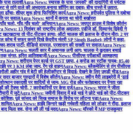
 के पास तलाशी
Agra News: स्मारक के पास ‘लपकों’ की दादागिरी से पर्यटक
े तांगे वाले की अभद्रता,बनाया शॉपिंग का दबाव; बीच रास्ते में उतारा,
 ढाँचा; शीघ्र शुरू होगा फिनिशिंग कार्य
Agra News: हरीपर्वत पुलिस ने दबोचा
थिति पर सवाल
Agra News: थानों में करता था चोरी बर्खास्त
ाँव चलो, गाँव-गाँव चलो’ अभियान
Agra News: जयपुर हाउस में विशेष कीर्तन
 News: 13 दिसंबर को राष्ट्रीय लोक अदालत; एडीजे डॉ. दिव्यानंद द्विवेदी ने
 खटखटाया तो पीट-पीटकर हत्या; ऑटो चालक की इलाज के दौरान मौत; 2 पर
ोच में सफर करते दिखे केंद्रीय मंत्री SP Singh Baghel; लोगों ने कहा-
का-शराब पार्टी; वीडियो वायरल, प्रशासन की सख्ती पर सवाल
Agra News:
पण
Agra News: चलती कार में अचानक लगी आग; चालक ने कूदकर बचाई
जे तक संगत, हरित आतिशबाजी
Agra News: पीसीएस परीक्षार्थी आत्महत्या
ra News: श्रीराम पेपर वर्ल्ड पर GST छापा, 4 करोड़ का स्टॉक गायब; 85.40
वे पर 3 KM लंबा जाम, रेंग रहे वाहन
Agra News: ब्लैकमेलिंग से तंग पीसीएस
ी अहीर गांव में बेटी की हेलीकॉप्टर से विदाई; देखने के लिए उमड़ी भीड़
Agra
 बाजार गुरुद्वारों में विशेष कीर्तन
Agra News: क्वीन मैरी लाइब्रेरी में ‘ढाई
ोत्थान एकादशी पर शादियों से जाम; MG रोड और फतेहाबाद पर रेंगता रहा
ं की टैक्स चोरी, 7 कारोबारियों पर केस दर्ज
Agra News: भारत ने जीता
ारी में जुटे
Agra News: जमीनी विवाद में बड़े भाई ने छोटे भाई को पीट-पीटकर
कोशिश; पूर्व सांसद को सिख समाज के विरोध पर लौटना पड़ा
Agra News:
ए शामिल
Agra News: हाईवे किनारे खड़ी गर्भवती महिला को लोडर ने रौंदा, इलाज
टे बाद मिला शव, सेना की ली गई मदद
Agra News: मॉस्को में MP राजकुमार