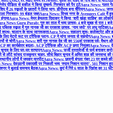
लते ट्रैक्टर पर चढ़ते समय पैर फिसला; युवक की पहिए के नीचे आने से मौत
Agra
 पीड़िता से वकील ने किया दुष्कर्म; गिरफ्तार को पैर टूटे
Agra News: गलत गेट
प में 26 स्कूलों के छात्रों ने लिया भाग; डीपीएस बना चैंपियन
Agra News: जनरल क
ाला गिरफ्तार; 99 बंडल जब्त
Agra News: विभव नगर के Avengers Café में हुक्
 हंगामा
Agra News: मेयर हेमलता दिवाकर ने किया ‘श्री खंडा साहिब’ का लोकार्
ra News Guru Purab: गुरु का ताल में भव्य उत्सव; 4 बजे सुबह से रात 1 ब
 पब्लिक स्कूल में गुरु नानक जी का प्रकाश उत्सव, ‘नाम जपो’ पर लघु नाटिका
Ag
की शपथ; चालान के साथ जागरूकता
Agra News: सहालग शुरू; कलेक्ट्रेट और हाई
लिए मेट्रो रूट पर ट्रैफिक प्लान; CP ने मांगा जनता से सहयोग
Agra News: बरौल
ियों से चोरी
Agra News: श्री गुरु नानक देव जी का 556वां प्रकाश पर्व; मैथन और सदर
P का कार्यक्षेत्र बदला; ACP ट्रैफिक और ACP छत्ता नियुक्त
Agra News: देव
चुनाव के लिए घर-घर सत्यापन
Agra News: फर्जी दस्तावेजों से फर्म बनाकर करोड़ो
ो से लौटे सांसद राजकुमार चाहर, सीधे बिहार चुनाव में अमित शाह की जनसभा की तैय
स्थानीय लोगों में जमकर मारपीट
Agra News: छावनी बंगला नंबर 23 पर कब्जे की 
News: देवउठनी एकादशी पर निकली भव्य ‘श्याम निशान यात्रा’, 501 निशान हु
श्नर ने बुलाई समन्वय बैठक
Agra News: कुएं में गिरे 6 साल के रिहांश का 31 घं