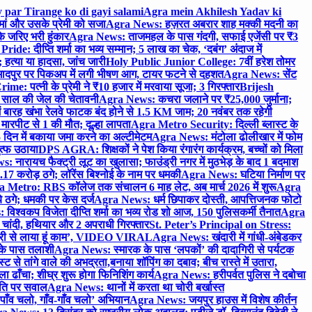
 par Tirange ko di gayi salami
Agra mein Akhilesh Yadav ki
मां और उसके प्रेमी को सजा
Agra News: हज़रत अबरार शाह मक्की मदनी का
 जरिए भरी हुंकार
Agra News: ताजमहल के पास गंदगी, सफाई एजेंसी पर ₹3
ride: दीप्ति शर्मा का भव्य सम्मान; 5 लाख का चेक, ‘दबंग’ अंदाज में
हत्या या हादसा, जांच जारी
Holy Public Junior College: 7वीं हरेश तोमर
दपुर पर पिकअप में लगी भीषण आग, टायर फटने से दहशत
Agra News: सेंट
me: पत्नी के प्रेमी ने ₹10 हजार में मरवाया सूजा; 3 गिरफ्तार
Brijesh
 साल की जेल की चेतावनी
Agra News: कचरा जलाने पर ₹25,000 जुर्माना;
 बारह खंभा रेलवे फाटक बंद होने से 1.5 KM जाम; 20 नवंबर तक रहेगी
मारपीट से 1 की मौत; दूल्हा लापता
Agra Metro Security: दिल्ली ब्लास्ट के
 दिन में बकाया जमा करने का अल्टीमेटम
Agra News: मंटोला ढोलीखार में फोम
ुत्फ उठाया
DPS AGRA: शिक्षकों ने पेश किया रंगारंग कार्यक्रम, बच्चों को मिला
 नारायच फैक्ट्री लूट का खुलासा; फाउंड्री नगर में मुठभेड़ के बाद 1 बदमाश
 करोड़ ठगे; लॉरेंस बिश्नोई के नाम पर धमकी
Agra News: घटिया निर्माण पर
 Metro: RBS कॉलेज तक संचालन 6 माह लेट, अब मार्च 2026 में शुरू
Agra
 ठगे; धमकी पर केस दर्ज
Agra News: धर्म छिपाकर दोस्ती, आपत्तिजनक फोटो
िश्वकप विजेता दीप्ति शर्मा का भव्य रोड शो आज, 150 पुलिसकर्मी तैनात
Agra
चांदी, हथियार और 2 अपराधी गिरफ्तार
St. Peter’s Principal on Stress:
ंत्री से लाया हूं काम’, VIDEO VIRAL
Agra News: खंदारी में गांधी-अंबेडकर
 के पास तलाशी
Agra News: स्मारक के पास ‘लपकों’ की दादागिरी से पर्यटक
े तांगे वाले की अभद्रता,बनाया शॉपिंग का दबाव; बीच रास्ते में उतारा,
 ढाँचा; शीघ्र शुरू होगा फिनिशिंग कार्य
Agra News: हरीपर्वत पुलिस ने दबोचा
थिति पर सवाल
Agra News: थानों में करता था चोरी बर्खास्त
ाँव चलो, गाँव-गाँव चलो’ अभियान
Agra News: जयपुर हाउस में विशेष कीर्तन