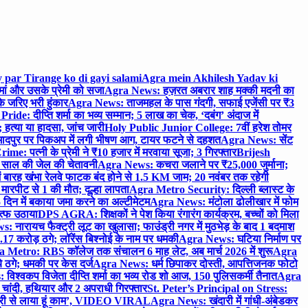
 par Tirange ko di gayi salami
Agra mein Akhilesh Yadav ki
मां और उसके प्रेमी को सजा
Agra News: हज़रत अबरार शाह मक्की मदनी का
 जरिए भरी हुंकार
Agra News: ताजमहल के पास गंदगी, सफाई एजेंसी पर ₹3
ride: दीप्ति शर्मा का भव्य सम्मान; 5 लाख का चेक, ‘दबंग’ अंदाज में
हत्या या हादसा, जांच जारी
Holy Public Junior College: 7वीं हरेश तोमर
दपुर पर पिकअप में लगी भीषण आग, टायर फटने से दहशत
Agra News: सेंट
me: पत्नी के प्रेमी ने ₹10 हजार में मरवाया सूजा; 3 गिरफ्तार
Brijesh
 साल की जेल की चेतावनी
Agra News: कचरा जलाने पर ₹25,000 जुर्माना;
 बारह खंभा रेलवे फाटक बंद होने से 1.5 KM जाम; 20 नवंबर तक रहेगी
मारपीट से 1 की मौत; दूल्हा लापता
Agra Metro Security: दिल्ली ब्लास्ट के
 दिन में बकाया जमा करने का अल्टीमेटम
Agra News: मंटोला ढोलीखार में फोम
ुत्फ उठाया
DPS AGRA: शिक्षकों ने पेश किया रंगारंग कार्यक्रम, बच्चों को मिला
 नारायच फैक्ट्री लूट का खुलासा; फाउंड्री नगर में मुठभेड़ के बाद 1 बदमाश
 करोड़ ठगे; लॉरेंस बिश्नोई के नाम पर धमकी
Agra News: घटिया निर्माण पर
 Metro: RBS कॉलेज तक संचालन 6 माह लेट, अब मार्च 2026 में शुरू
Agra
 ठगे; धमकी पर केस दर्ज
Agra News: धर्म छिपाकर दोस्ती, आपत्तिजनक फोटो
िश्वकप विजेता दीप्ति शर्मा का भव्य रोड शो आज, 150 पुलिसकर्मी तैनात
Agra
चांदी, हथियार और 2 अपराधी गिरफ्तार
St. Peter’s Principal on Stress:
ंत्री से लाया हूं काम’, VIDEO VIRAL
Agra News: खंदारी में गांधी-अंबेडकर