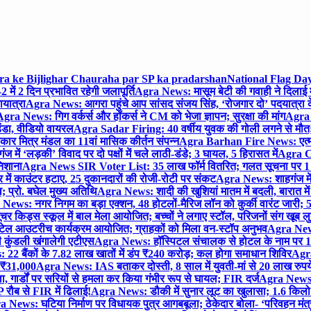
gra ke Bijlighar Chauraha par SP ka pradarshan
National Flag Day
में 2 दिन प्रभावित रहेगी जलापूर्ति
Agra News: मासूम बेटी की गवाही ने दिलाई 
यात्रा
Agra News: आगरा पहुंचे आप सांसद संजय सिंह, ‘रोजगार दो’ पदयात्रा के
gra News: गिग वर्कर्स और हॉकर्स ने CM को भेजा ज्ञापन; सुरक्षा की मांग
Agra P
ंडा, वीडियो वायरल
Agra Sadar Firing: 40 वर्षीय युवक की गोली लगने से मौत; 
 मित्र मंडल का 11वां मासिक कीर्तन संपन्न
Agra Barhan Fire News: एत्मा
में ‘लड़की’ विवाद पर दो पक्षों में चले लाठी-डंडे; 3 घायल, 5 हिरासत में
Agra Cri
निशाना
Agra News SIR Voter List: 35 लाख फॉर्म वितरित; गलत सूचना पर 1
ं काउंटर हटाए, 25 दुकानदारों की रोजी-रोटी पर संकट
Agra News: शाहगंज में
 प्रो. बघेल मुख्य अतिथि
Agra News: शादी की खुशियां मातम में बदली, बारात में 
News: नगर निगम का बड़ा एक्शन, 48 होटलों-मैरिज लॉन को कुर्की वारंट जारी; 5
र किड्स स्कूल में बाल मेला आयोजित; बच्चों ने लगाए स्टॉल, परिजनों संग खूब ल
टेल आउटरीच कार्यक्रम आयोजित; ग्राहकों को मिला वन-स्टॉप अनुभव
Agra News:
कुंडली खंगालेगी एटीएस
Agra News: हॉस्पिटल संचालक से होटल के नाम पर 1.17
22 बैंकों के 7.82 लाख खातों में डंप ₹240 करोड़; कल होगा समाधान शिविर
Agra
ो ₹31,000
Agra News: IAS बताकर दोस्ती, 8 साल में युवती-मां से 20 लाख रुपये
ा, गार्डों पर सरियों से हमला कर किया गंभीर रूप से घायल; FIR दर्ज
Agra News: व
 रौब से FIR में ढिलाई!
Agra News: डौकी में सुनार लूट का खुलासा; 1.6 किलो 
 News: घटिया निर्माण पर विधायक पुत्र आगबबूला; ठेकेदार बोला- ‘परिवहन म