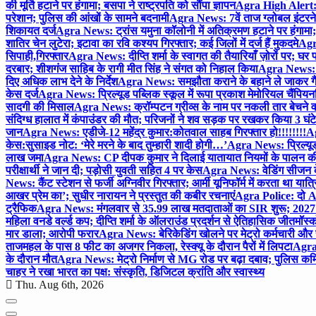
की मूर्ति हटाने पर हंगामा; बसपा ने राष्ट्रपति को सौंपा ज्ञापन
Agra High Alert: द
परेशान; पुलिस की आंखों के सामने बदनामी
Agra News: 7वें ताज ग्लोबल इंटरन
शिकायत दर्ज
Agra News: ट्रांस यमुना कॉलोनी में अतिक्रमण हटाने पर हंगामा;
शातिर चेन लुटेरा; इटावा का रवि कश्यप गिरफ्तार; कई जिलों में दर्ज हैं मुकदमे
Agra
सिपाही,गिरफ्तार
Agra News: दीप्ति शर्मा के स्वागत की तैयारियाँ ज़ोरों पर; घ
दरबार; शीशगंज साहिब के रागी मीत सिंह ने संगत को निहाल किया
Agra News: च
दिए अधिक लाभ देने के निर्देश
Agra News: समझौता कराने के बहाने ले जाकर गैंगरेप
केस दर्ज
Agra News: प्रिल्यूड पब्लिक स्कूल में रूपा प्रकाश मेमोरियल चैंपियनशि
सादगी की मिसाल
Agra News: क्रॉम्पटन ग्रीव्स के नाम पर नकली तार बेचने व
संदिग्ध हालात में कंपाउंडर की मौत; परिजनों ने शव सड़क पर रखकर किया 3 घंटे
जान
Agra News: एडीजे-12 महेंद्र कुमार:कोतवाल साहब गिरफ्तार हो!!!!!!!!
Ag
केस:सुसाइड नोट: ‘मेरे मरने के बाद तुम्हारी शादी होगी…’
Agra News: प्रिल्यूड
लाख जमा
Agra News: CP दीपक कुमार ने दिलाई यातायात नियमों के पालन 
परीक्षार्थी ने जान दी; पड़ोसी युवती सहित 4 पर केस
Agra News: वेडिंग सीजन के 
News: कैंट स्टेशन से फर्जी अग्निवीर गिरफ्तार; आर्मी यूनिफॉर्म में करता था यात्र
आखर प्रेम का’; सुधीर नारायन ने प्रस्तुत की कबीर रचनाएं
Agra Police: दो AC
ट्रैफिक
Agra News: मंगलवार से 35.99 लाख मतदाताओं का SIR शुरू; 2027 
महिला वनडे वर्ल्ड कप; दीप्ति शर्मा के ऑलराउंड प्रदर्शन से ऐतिहासिक जीत
मॉस्क
मार डाला; आरोपी फरार
Agra News: बेरिकेडिंग खोलने पर मेट्रो कर्मचारी और 
ताजमहल के पास 8 फीट का अजगर निकला, रेस्क्यू के दौरान पैरों में लिपटा
Agra 
के दौरान मौत
Agra News: मेट्रो निर्माण से MG रोड पर बढ़ा दबाव; पुलिस कमि
चाहर ने रखा भारत का पक्ष: संस्कृति, डिजिटल क्रांति और स्वास्थ्य
Thu. Aug 6th, 2026