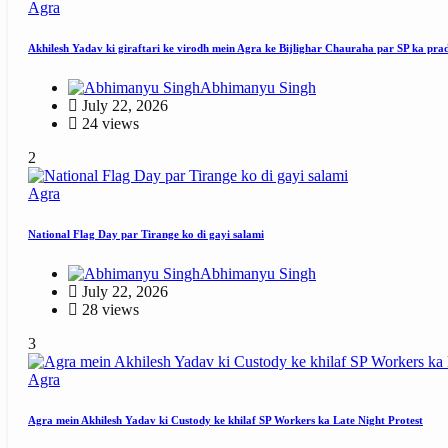
Agra
Akhilesh Yadav ki giraftari ke virodh mein Agra ke Bijlighar Chauraha par SP ka pra
Abhimanyu Singh
July 22, 2026
24 views
2
Agra
National Flag Day par Tirange ko di gayi salami
Abhimanyu Singh
July 22, 2026
28 views
3
Agra
Agra mein Akhilesh Yadav ki Custody ke khilaf SP Workers ka Late Night Protest