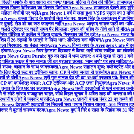
िल्ली धमाके के बाद आगरा का ‘पप्पू’ घायल; पुलिस ने तेज की चेकिंग, ताजमहल
ेशनल फिल्म फेस्टिवल का पोस्टर विमोचन
Agra News: ताजमहल देखने आए टूरिस्ट स
 महिला जेसीबी पर चढ़ी
Agra News: 1 वर्ष में खड़ा हुआ VSPS स्कूल का 3 मंजिला
 News: कब्जा विवाद के आरोपी नेता मंच पर! अरुण सिंह के कार्यक्रम में उपस्
र पर पुताई, रोड शो का रूट फाइनल नहीं
Agra News: आज़ाद समाज पार्टी का ‘पाँव-प
लते ट्रैक्टर पर चढ़ते समय पैर फिसला; युवक की पहिए के नीचे आने से मौत
Agra
 पीड़िता से वकील ने किया दुष्कर्म; गिरफ्तार को पैर टूटे
Agra News: गलत गेट
प में 26 स्कूलों के छात्रों ने लिया भाग; डीपीएस बना चैंपियन
Agra News: जनरल क
ाला गिरफ्तार; 99 बंडल जब्त
Agra News: विभव नगर के Avengers Café में हुक्
 हंगामा
Agra News: मेयर हेमलता दिवाकर ने किया ‘श्री खंडा साहिब’ का लोकार्
ra News Guru Purab: गुरु का ताल में भव्य उत्सव; 4 बजे सुबह से रात 1 ब
 पब्लिक स्कूल में गुरु नानक जी का प्रकाश उत्सव, ‘नाम जपो’ पर लघु नाटिका
Ag
की शपथ; चालान के साथ जागरूकता
Agra News: सहालग शुरू; कलेक्ट्रेट और हाई
लिए मेट्रो रूट पर ट्रैफिक प्लान; CP ने मांगा जनता से सहयोग
Agra News: बरौल
ियों से चोरी
Agra News: श्री गुरु नानक देव जी का 556वां प्रकाश पर्व; मैथन और सदर
P का कार्यक्षेत्र बदला; ACP ट्रैफिक और ACP छत्ता नियुक्त
Agra News: देव
चुनाव के लिए घर-घर सत्यापन
Agra News: फर्जी दस्तावेजों से फर्म बनाकर करोड़ो
ो से लौटे सांसद राजकुमार चाहर, सीधे बिहार चुनाव में अमित शाह की जनसभा की तैय
स्थानीय लोगों में जमकर मारपीट
Agra News: छावनी बंगला नंबर 23 पर कब्जे की 
News: देवउठनी एकादशी पर निकली भव्य ‘श्याम निशान यात्रा’, 501 निशान हु
श्नर ने बुलाई समन्वय बैठक
Agra News: कुएं में गिरे 6 साल के रिहांश का 31 घं