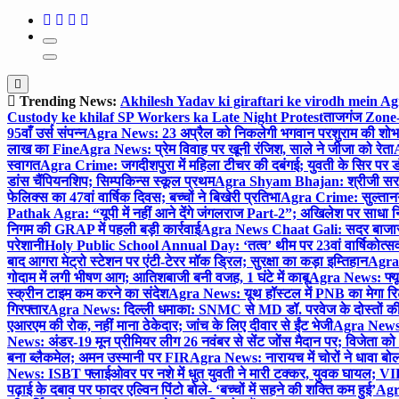
Trending News:
Akhilesh Yadav ki giraftari ke virodh mein A
Custody ke khilaf SP Workers ka Late Night Protest
ताजगंज Zone-2 
95वाँ उर्स संपन्न
Agra News: 23 अप्रैल को निकलेगी भगवान परशुराम की शोभा
लाख का Fine
Agra News: प्रेम विवाह पर खूनी रंजिश, साले ने जीजा को रेता
A
स्वागत
Agra Crime: जगदीशपुरा में महिला टीचर की दबंगई; युवती के सिर पर ड
डांस चैंपियनशिप; सिम्पकिन्स स्कूल प्रथम
Agra Shyam Bhajan: श्रीजी सरकार
फेलिक्स का 47वां वार्षिक दिवस; बच्चों ने बिखेरी प्रतिभा
Agra Crime: सुल्तानगंज 
Pathak Agra: “यूपी में नहीं आने देंगे जंगलराज Part-2”; अखिलेश पर साधा 
निगम की GRAP में पहली बड़ी कार्रवाई
Agra News Chaat Gali: सदर बाजार मे
परेशानी
Holy Public School Annual Day: ‘तत्व’ थीम पर 23वां वार्षिकोत्सव;
बाद आगरा मेट्रो स्टेशन पर एंटी-टेरर मॉक ड्रिल; सुरक्षा का कड़ा इम्तिहान
Agra 
गोदाम में लगी भीषण आग; आतिशबाजी बनी वजह, 1 घंटे में काबू
Agra News: फ्यूच
स्क्रीन टाइम कम करने का संदेश
Agra News: यूथ हॉस्टल में PNB का मेगा रि
गिरफ्तार
Agra News: दिल्ली धमाका: SNMC से MD डॉ. परवेज के दोस्तों की 
एआरएम की रोक, नहीं माना ठेकेदार; जांच के लिए दीवार से ईंट भेजी
Agra News: 
News: अंडर-19 मून प्रीमियर लीग 26 नवंबर से सेंट जोंस मैदान पर; विजेता क
बना ब्लैकमेल; अमन उस्मानी पर FIR
Agra News: नारायच में चोरों ने धावा बोल
News: ISBT फ्लाईओवर पर नशे में धुत युवती ने मारी टक्कर, युवक घायल; VIP
पढ़ाई के दबाव पर फादर एल्विन पिंटो बोले- ‘बच्चों में सहने की शक्ति कम हुई’
Agra