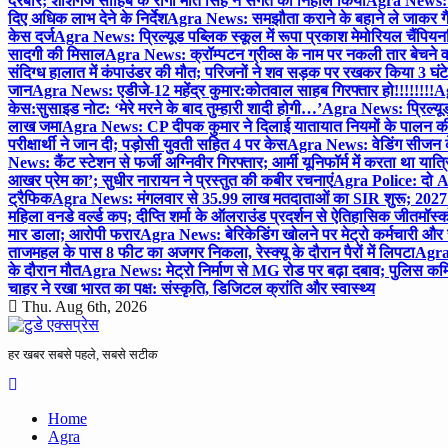
दरबार; शीशगंज साहिब के रागी मीत सिंह ने संगत को निहाल किया
Agra News: च
दिए अधिक लाभ देने के निर्देश
Agra News: समझौता कराने के बहाने ले जाकर गैंगरेप
केस दर्ज
Agra News: प्रिल्यूड पब्लिक स्कूल में रूपा प्रकाश मेमोरियल चैंपियनशि
सादगी की मिसाल
Agra News: क्रॉम्पटन ग्रीव्स के नाम पर नकली तार बेचने व
संदिग्ध हालात में कंपाउंडर की मौत; परिजनों ने शव सड़क पर रखकर किया 3 घंटे
जान
Agra News: एडीजे-12 महेंद्र कुमार:कोतवाल साहब गिरफ्तार हो!!!!!!!!
Ag
केस:सुसाइड नोट: ‘मेरे मरने के बाद तुम्हारी शादी होगी…’
Agra News: प्रिल्यूड
लाख जमा
Agra News: CP दीपक कुमार ने दिलाई यातायात नियमों के पालन 
परीक्षार्थी ने जान दी; पड़ोसी युवती सहित 4 पर केस
Agra News: वेडिंग सीजन के 
News: कैंट स्टेशन से फर्जी अग्निवीर गिरफ्तार; आर्मी यूनिफॉर्म में करता था यात्र
आखर प्रेम का’; सुधीर नारायन ने प्रस्तुत की कबीर रचनाएं
Agra Police: दो AC
ट्रैफिक
Agra News: मंगलवार से 35.99 लाख मतदाताओं का SIR शुरू; 2027 
महिला वनडे वर्ल्ड कप; दीप्ति शर्मा के ऑलराउंड प्रदर्शन से ऐतिहासिक जीत
मॉस्क
मार डाला; आरोपी फरार
Agra News: बेरिकेडिंग खोलने पर मेट्रो कर्मचारी और 
ताजमहल के पास 8 फीट का अजगर निकला, रेस्क्यू के दौरान पैरों में लिपटा
Agra 
के दौरान मौत
Agra News: मेट्रो निर्माण से MG रोड पर बढ़ा दबाव; पुलिस कमि
चाहर ने रखा भारत का पक्ष: संस्कृति, डिजिटल क्रांति और स्वास्थ्य
Thu. Aug 6th, 2026
हर खबर सबसे पहले, सबसे सटीक
Home
Agra