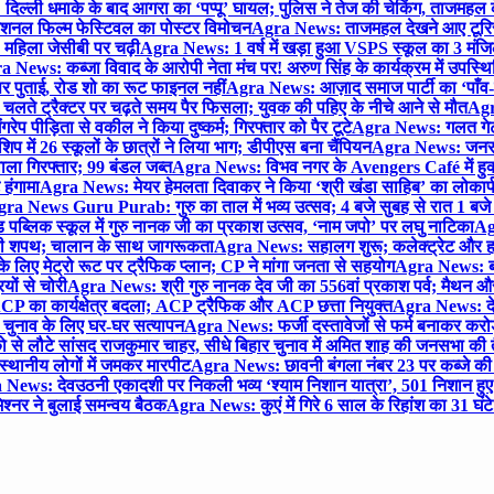
िल्ली धमाके के बाद आगरा का ‘पप्पू’ घायल; पुलिस ने तेज की चेकिंग, ताजमहल
ेशनल फिल्म फेस्टिवल का पोस्टर विमोचन
Agra News: ताजमहल देखने आए टूरिस्ट स
 महिला जेसीबी पर चढ़ी
Agra News: 1 वर्ष में खड़ा हुआ VSPS स्कूल का 3 मंजिला
 News: कब्जा विवाद के आरोपी नेता मंच पर! अरुण सिंह के कार्यक्रम में उपस्
र पर पुताई, रोड शो का रूट फाइनल नहीं
Agra News: आज़ाद समाज पार्टी का ‘पाँव-प
लते ट्रैक्टर पर चढ़ते समय पैर फिसला; युवक की पहिए के नीचे आने से मौत
Agra
 पीड़िता से वकील ने किया दुष्कर्म; गिरफ्तार को पैर टूटे
Agra News: गलत गेट
प में 26 स्कूलों के छात्रों ने लिया भाग; डीपीएस बना चैंपियन
Agra News: जनरल क
ाला गिरफ्तार; 99 बंडल जब्त
Agra News: विभव नगर के Avengers Café में हुक्
 हंगामा
Agra News: मेयर हेमलता दिवाकर ने किया ‘श्री खंडा साहिब’ का लोकार्
ra News Guru Purab: गुरु का ताल में भव्य उत्सव; 4 बजे सुबह से रात 1 ब
 पब्लिक स्कूल में गुरु नानक जी का प्रकाश उत्सव, ‘नाम जपो’ पर लघु नाटिका
Ag
की शपथ; चालान के साथ जागरूकता
Agra News: सहालग शुरू; कलेक्ट्रेट और हाई
लिए मेट्रो रूट पर ट्रैफिक प्लान; CP ने मांगा जनता से सहयोग
Agra News: बरौल
ियों से चोरी
Agra News: श्री गुरु नानक देव जी का 556वां प्रकाश पर्व; मैथन और सदर
P का कार्यक्षेत्र बदला; ACP ट्रैफिक और ACP छत्ता नियुक्त
Agra News: देव
चुनाव के लिए घर-घर सत्यापन
Agra News: फर्जी दस्तावेजों से फर्म बनाकर करोड़ो
ो से लौटे सांसद राजकुमार चाहर, सीधे बिहार चुनाव में अमित शाह की जनसभा की तैय
स्थानीय लोगों में जमकर मारपीट
Agra News: छावनी बंगला नंबर 23 पर कब्जे की 
News: देवउठनी एकादशी पर निकली भव्य ‘श्याम निशान यात्रा’, 501 निशान हु
श्नर ने बुलाई समन्वय बैठक
Agra News: कुएं में गिरे 6 साल के रिहांश का 31 घं