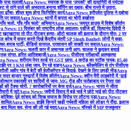
 के पास तलाशी
Agra News: स्मारक के पास ‘लपकों’ की दादागिरी से पर्यटक
े तांगे वाले की अभद्रता,बनाया शॉपिंग का दबाव; बीच रास्ते में उतारा,
 ढाँचा; शीघ्र शुरू होगा फिनिशिंग कार्य
Agra News: हरीपर्वत पुलिस ने दबोचा
थिति पर सवाल
Agra News: थानों में करता था चोरी बर्खास्त
ाँव चलो, गाँव-गाँव चलो’ अभियान
Agra News: जयपुर हाउस में विशेष कीर्तन
 News: 13 दिसंबर को राष्ट्रीय लोक अदालत; एडीजे डॉ. दिव्यानंद द्विवेदी ने
 खटखटाया तो पीट-पीटकर हत्या; ऑटो चालक की इलाज के दौरान मौत; 2 पर
ोच में सफर करते दिखे केंद्रीय मंत्री SP Singh Baghel; लोगों ने कहा-
का-शराब पार्टी; वीडियो वायरल, प्रशासन की सख्ती पर सवाल
Agra News:
पण
Agra News: चलती कार में अचानक लगी आग; चालक ने कूदकर बचाई
जे तक संगत, हरित आतिशबाजी
Agra News: पीसीएस परीक्षार्थी आत्महत्या
ra News: श्रीराम पेपर वर्ल्ड पर GST छापा, 4 करोड़ का स्टॉक गायब; 85.40
वे पर 3 KM लंबा जाम, रेंग रहे वाहन
Agra News: ब्लैकमेलिंग से तंग पीसीएस
ी अहीर गांव में बेटी की हेलीकॉप्टर से विदाई; देखने के लिए उमड़ी भीड़
Agra
 बाजार गुरुद्वारों में विशेष कीर्तन
Agra News: क्वीन मैरी लाइब्रेरी में ‘ढाई
ोत्थान एकादशी पर शादियों से जाम; MG रोड और फतेहाबाद पर रेंगता रहा
ं की टैक्स चोरी, 7 कारोबारियों पर केस दर्ज
Agra News: भारत ने जीता
ारी में जुटे
Agra News: जमीनी विवाद में बड़े भाई ने छोटे भाई को पीट-पीटकर
कोशिश; पूर्व सांसद को सिख समाज के विरोध पर लौटना पड़ा
Agra News:
ए शामिल
Agra News: हाईवे किनारे खड़ी गर्भवती महिला को लोडर ने रौंदा, इलाज
टे बाद मिला शव, सेना की ली गई मदद
Agra News: मॉस्को में MP राजकुमार