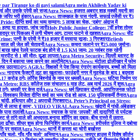
 par Tirange ko di gayi salami
Agra mein Akhilesh Yadav ki
मां और उसके प्रेमी को सजा
Agra News: हज़रत अबरार शाह मक्की मदनी का
 जरिए भरी हुंकार
Agra News: ताजमहल के पास गंदगी, सफाई एजेंसी पर ₹3
ride: दीप्ति शर्मा का भव्य सम्मान; 5 लाख का चेक, ‘दबंग’ अंदाज में
हत्या या हादसा, जांच जारी
Holy Public Junior College: 7वीं हरेश तोमर
दपुर पर पिकअप में लगी भीषण आग, टायर फटने से दहशत
Agra News: सेंट
me: पत्नी के प्रेमी ने ₹10 हजार में मरवाया सूजा; 3 गिरफ्तार
Brijesh
 साल की जेल की चेतावनी
Agra News: कचरा जलाने पर ₹25,000 जुर्माना;
 बारह खंभा रेलवे फाटक बंद होने से 1.5 KM जाम; 20 नवंबर तक रहेगी
मारपीट से 1 की मौत; दूल्हा लापता
Agra Metro Security: दिल्ली ब्लास्ट के
 दिन में बकाया जमा करने का अल्टीमेटम
Agra News: मंटोला ढोलीखार में फोम
ुत्फ उठाया
DPS AGRA: शिक्षकों ने पेश किया रंगारंग कार्यक्रम, बच्चों को मिला
 नारायच फैक्ट्री लूट का खुलासा; फाउंड्री नगर में मुठभेड़ के बाद 1 बदमाश
 करोड़ ठगे; लॉरेंस बिश्नोई के नाम पर धमकी
Agra News: घटिया निर्माण पर
 Metro: RBS कॉलेज तक संचालन 6 माह लेट, अब मार्च 2026 में शुरू
Agra
 ठगे; धमकी पर केस दर्ज
Agra News: धर्म छिपाकर दोस्ती, आपत्तिजनक फोटो
िश्वकप विजेता दीप्ति शर्मा का भव्य रोड शो आज, 150 पुलिसकर्मी तैनात
Agra
चांदी, हथियार और 2 अपराधी गिरफ्तार
St. Peter’s Principal on Stress:
ंत्री से लाया हूं काम’, VIDEO VIRAL
Agra News: खंदारी में गांधी-अंबेडकर
 के पास तलाशी
Agra News: स्मारक के पास ‘लपकों’ की दादागिरी से पर्यटक
े तांगे वाले की अभद्रता,बनाया शॉपिंग का दबाव; बीच रास्ते में उतारा,
 ढाँचा; शीघ्र शुरू होगा फिनिशिंग कार्य
Agra News: हरीपर्वत पुलिस ने दबोचा
थिति पर सवाल
Agra News: थानों में करता था चोरी बर्खास्त
ाँव चलो, गाँव-गाँव चलो’ अभियान
Agra News: जयपुर हाउस में विशेष कीर्तन