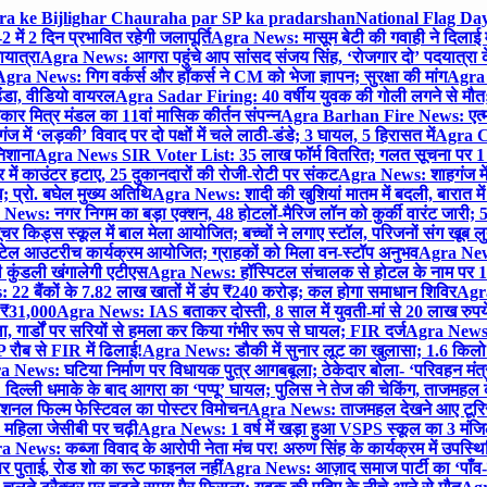
gra ke Bijlighar Chauraha par SP ka pradarshan
National Flag Day
में 2 दिन प्रभावित रहेगी जलापूर्ति
Agra News: मासूम बेटी की गवाही ने दिलाई 
यात्रा
Agra News: आगरा पहुंचे आप सांसद संजय सिंह, ‘रोजगार दो’ पदयात्रा के
gra News: गिग वर्कर्स और हॉकर्स ने CM को भेजा ज्ञापन; सुरक्षा की मांग
Agra P
ंडा, वीडियो वायरल
Agra Sadar Firing: 40 वर्षीय युवक की गोली लगने से मौत; 
 मित्र मंडल का 11वां मासिक कीर्तन संपन्न
Agra Barhan Fire News: एत्मा
में ‘लड़की’ विवाद पर दो पक्षों में चले लाठी-डंडे; 3 घायल, 5 हिरासत में
Agra Cri
निशाना
Agra News SIR Voter List: 35 लाख फॉर्म वितरित; गलत सूचना पर 1
ं काउंटर हटाए, 25 दुकानदारों की रोजी-रोटी पर संकट
Agra News: शाहगंज में
 प्रो. बघेल मुख्य अतिथि
Agra News: शादी की खुशियां मातम में बदली, बारात में 
News: नगर निगम का बड़ा एक्शन, 48 होटलों-मैरिज लॉन को कुर्की वारंट जारी; 5
र किड्स स्कूल में बाल मेला आयोजित; बच्चों ने लगाए स्टॉल, परिजनों संग खूब ल
टेल आउटरीच कार्यक्रम आयोजित; ग्राहकों को मिला वन-स्टॉप अनुभव
Agra News:
कुंडली खंगालेगी एटीएस
Agra News: हॉस्पिटल संचालक से होटल के नाम पर 1.17
22 बैंकों के 7.82 लाख खातों में डंप ₹240 करोड़; कल होगा समाधान शिविर
Agra
ो ₹31,000
Agra News: IAS बताकर दोस्ती, 8 साल में युवती-मां से 20 लाख रुपये
ा, गार्डों पर सरियों से हमला कर किया गंभीर रूप से घायल; FIR दर्ज
Agra News: व
 रौब से FIR में ढिलाई!
Agra News: डौकी में सुनार लूट का खुलासा; 1.6 किलो 
 News: घटिया निर्माण पर विधायक पुत्र आगबबूला; ठेकेदार बोला- ‘परिवहन म
िल्ली धमाके के बाद आगरा का ‘पप्पू’ घायल; पुलिस ने तेज की चेकिंग, ताजमहल
ेशनल फिल्म फेस्टिवल का पोस्टर विमोचन
Agra News: ताजमहल देखने आए टूरिस्ट स
 महिला जेसीबी पर चढ़ी
Agra News: 1 वर्ष में खड़ा हुआ VSPS स्कूल का 3 मंजिला
 News: कब्जा विवाद के आरोपी नेता मंच पर! अरुण सिंह के कार्यक्रम में उपस्
र पर पुताई, रोड शो का रूट फाइनल नहीं
Agra News: आज़ाद समाज पार्टी का ‘पाँव-प