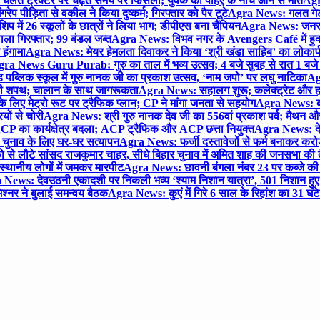
लते ट्रैक्टर पर चढ़ते समय पैर फिसला; युवक की पहिए के नीचे आने से मौत
Agra
 पीड़िता से वकील ने किया दुष्कर्म; गिरफ्तार को पैर टूटे
Agra News: गलत गेट
प में 26 स्कूलों के छात्रों ने लिया भाग; डीपीएस बना चैंपियन
Agra News: जनरल क
ाला गिरफ्तार; 99 बंडल जब्त
Agra News: विभव नगर के Avengers Café में हुक्
 हंगामा
Agra News: मेयर हेमलता दिवाकर ने किया ‘श्री खंडा साहिब’ का लोकार्
ra News Guru Purab: गुरु का ताल में भव्य उत्सव; 4 बजे सुबह से रात 1 ब
 पब्लिक स्कूल में गुरु नानक जी का प्रकाश उत्सव, ‘नाम जपो’ पर लघु नाटिका
Ag
की शपथ; चालान के साथ जागरूकता
Agra News: सहालग शुरू; कलेक्ट्रेट और हाई
लिए मेट्रो रूट पर ट्रैफिक प्लान; CP ने मांगा जनता से सहयोग
Agra News: बरौल
ियों से चोरी
Agra News: श्री गुरु नानक देव जी का 556वां प्रकाश पर्व; मैथन और सदर
P का कार्यक्षेत्र बदला; ACP ट्रैफिक और ACP छत्ता नियुक्त
Agra News: देव
चुनाव के लिए घर-घर सत्यापन
Agra News: फर्जी दस्तावेजों से फर्म बनाकर करोड़ो
ो से लौटे सांसद राजकुमार चाहर, सीधे बिहार चुनाव में अमित शाह की जनसभा की तैय
स्थानीय लोगों में जमकर मारपीट
Agra News: छावनी बंगला नंबर 23 पर कब्जे की 
News: देवउठनी एकादशी पर निकली भव्य ‘श्याम निशान यात्रा’, 501 निशान हु
श्नर ने बुलाई समन्वय बैठक
Agra News: कुएं में गिरे 6 साल के रिहांश का 31 घं