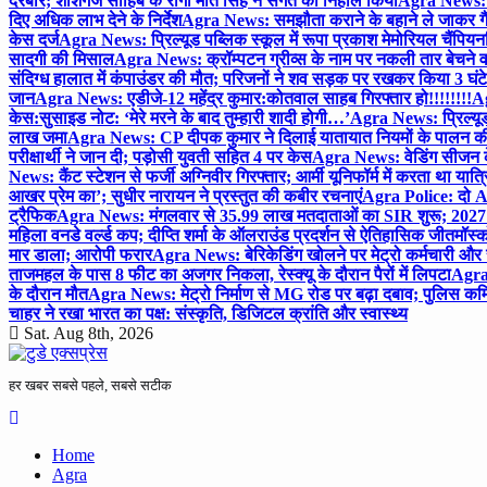
दरबार; शीशगंज साहिब के रागी मीत सिंह ने संगत को निहाल किया
Agra News: च
दिए अधिक लाभ देने के निर्देश
Agra News: समझौता कराने के बहाने ले जाकर गैंगरेप
केस दर्ज
Agra News: प्रिल्यूड पब्लिक स्कूल में रूपा प्रकाश मेमोरियल चैंपियनशि
सादगी की मिसाल
Agra News: क्रॉम्पटन ग्रीव्स के नाम पर नकली तार बेचने व
संदिग्ध हालात में कंपाउंडर की मौत; परिजनों ने शव सड़क पर रखकर किया 3 घंटे
जान
Agra News: एडीजे-12 महेंद्र कुमार:कोतवाल साहब गिरफ्तार हो!!!!!!!!
Ag
केस:सुसाइड नोट: ‘मेरे मरने के बाद तुम्हारी शादी होगी…’
Agra News: प्रिल्यूड
लाख जमा
Agra News: CP दीपक कुमार ने दिलाई यातायात नियमों के पालन 
परीक्षार्थी ने जान दी; पड़ोसी युवती सहित 4 पर केस
Agra News: वेडिंग सीजन के 
News: कैंट स्टेशन से फर्जी अग्निवीर गिरफ्तार; आर्मी यूनिफॉर्म में करता था यात्र
आखर प्रेम का’; सुधीर नारायन ने प्रस्तुत की कबीर रचनाएं
Agra Police: दो AC
ट्रैफिक
Agra News: मंगलवार से 35.99 लाख मतदाताओं का SIR शुरू; 2027 
महिला वनडे वर्ल्ड कप; दीप्ति शर्मा के ऑलराउंड प्रदर्शन से ऐतिहासिक जीत
मॉस्क
मार डाला; आरोपी फरार
Agra News: बेरिकेडिंग खोलने पर मेट्रो कर्मचारी और 
ताजमहल के पास 8 फीट का अजगर निकला, रेस्क्यू के दौरान पैरों में लिपटा
Agra 
के दौरान मौत
Agra News: मेट्रो निर्माण से MG रोड पर बढ़ा दबाव; पुलिस कमि
चाहर ने रखा भारत का पक्ष: संस्कृति, डिजिटल क्रांति और स्वास्थ्य
Sat. Aug 8th, 2026
हर खबर सबसे पहले, सबसे सटीक
Home
Agra