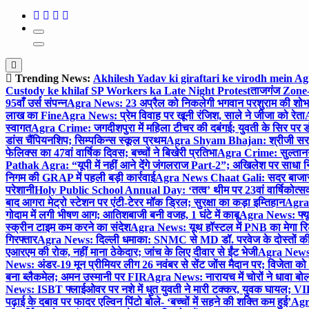
Trending News:
Akhilesh Yadav ki giraftari ke virodh mein A
Custody ke khilaf SP Workers ka Late Night Protest
ताजगंज Zone-2 
95वाँ उर्स संपन्न
Agra News: 23 अप्रैल को निकलेगी भगवान परशुराम की शोभा
लाख का Fine
Agra News: प्रेम विवाह पर खूनी रंजिश, साले ने जीजा को रेता
A
स्वागत
Agra Crime: जगदीशपुरा में महिला टीचर की दबंगई; युवती के सिर पर ड
डांस चैंपियनशिप; सिम्पकिन्स स्कूल प्रथम
Agra Shyam Bhajan: श्रीजी सरकार
फेलिक्स का 47वां वार्षिक दिवस; बच्चों ने बिखेरी प्रतिभा
Agra Crime: सुल्तानगंज 
Pathak Agra: “यूपी में नहीं आने देंगे जंगलराज Part-2”; अखिलेश पर साधा 
निगम की GRAP में पहली बड़ी कार्रवाई
Agra News Chaat Gali: सदर बाजार मे
परेशानी
Holy Public School Annual Day: ‘तत्व’ थीम पर 23वां वार्षिकोत्सव;
बाद आगरा मेट्रो स्टेशन पर एंटी-टेरर मॉक ड्रिल; सुरक्षा का कड़ा इम्तिहान
Agra 
गोदाम में लगी भीषण आग; आतिशबाजी बनी वजह, 1 घंटे में काबू
Agra News: फ्यूच
स्क्रीन टाइम कम करने का संदेश
Agra News: यूथ हॉस्टल में PNB का मेगा रि
गिरफ्तार
Agra News: दिल्ली धमाका: SNMC से MD डॉ. परवेज के दोस्तों की 
एआरएम की रोक, नहीं माना ठेकेदार; जांच के लिए दीवार से ईंट भेजी
Agra News: 
News: अंडर-19 मून प्रीमियर लीग 26 नवंबर से सेंट जोंस मैदान पर; विजेता क
बना ब्लैकमेल; अमन उस्मानी पर FIR
Agra News: नारायच में चोरों ने धावा बोल
News: ISBT फ्लाईओवर पर नशे में धुत युवती ने मारी टक्कर, युवक घायल; VIP
पढ़ाई के दबाव पर फादर एल्विन पिंटो बोले- ‘बच्चों में सहने की शक्ति कम हुई’
Agra