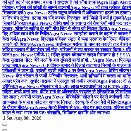
की मूर्ति हटाने पर हंगामा; बसपा ने राष्ट्रपति को सौंपा ज्ञापन
Agra High Alert: द
परेशान; पुलिस की आंखों के सामने बदनामी
Agra News: 7वें ताज ग्लोबल इंटरन
शिकायत दर्ज
Agra News: ट्रांस यमुना कॉलोनी में अतिक्रमण हटाने पर हंगामा;
शातिर चेन लुटेरा; इटावा का रवि कश्यप गिरफ्तार; कई जिलों में दर्ज हैं मुकदमे
Agra
सिपाही,गिरफ्तार
Agra News: दीप्ति शर्मा के स्वागत की तैयारियाँ ज़ोरों पर; घ
दरबार; शीशगंज साहिब के रागी मीत सिंह ने संगत को निहाल किया
Agra News: च
दिए अधिक लाभ देने के निर्देश
Agra News: समझौता कराने के बहाने ले जाकर गैंगरेप
केस दर्ज
Agra News: प्रिल्यूड पब्लिक स्कूल में रूपा प्रकाश मेमोरियल चैंपियनशि
सादगी की मिसाल
Agra News: क्रॉम्पटन ग्रीव्स के नाम पर नकली तार बेचने व
संदिग्ध हालात में कंपाउंडर की मौत; परिजनों ने शव सड़क पर रखकर किया 3 घंटे
जान
Agra News: एडीजे-12 महेंद्र कुमार:कोतवाल साहब गिरफ्तार हो!!!!!!!!
Ag
केस:सुसाइड नोट: ‘मेरे मरने के बाद तुम्हारी शादी होगी…’
Agra News: प्रिल्यूड
लाख जमा
Agra News: CP दीपक कुमार ने दिलाई यातायात नियमों के पालन 
परीक्षार्थी ने जान दी; पड़ोसी युवती सहित 4 पर केस
Agra News: वेडिंग सीजन के 
News: कैंट स्टेशन से फर्जी अग्निवीर गिरफ्तार; आर्मी यूनिफॉर्म में करता था यात्र
आखर प्रेम का’; सुधीर नारायन ने प्रस्तुत की कबीर रचनाएं
Agra Police: दो AC
ट्रैफिक
Agra News: मंगलवार से 35.99 लाख मतदाताओं का SIR शुरू; 2027 
महिला वनडे वर्ल्ड कप; दीप्ति शर्मा के ऑलराउंड प्रदर्शन से ऐतिहासिक जीत
मॉस्क
मार डाला; आरोपी फरार
Agra News: बेरिकेडिंग खोलने पर मेट्रो कर्मचारी और 
ताजमहल के पास 8 फीट का अजगर निकला, रेस्क्यू के दौरान पैरों में लिपटा
Agra 
के दौरान मौत
Agra News: मेट्रो निर्माण से MG रोड पर बढ़ा दबाव; पुलिस कमि
चाहर ने रखा भारत का पक्ष: संस्कृति, डिजिटल क्रांति और स्वास्थ्य
Sat. Aug 8th, 2026