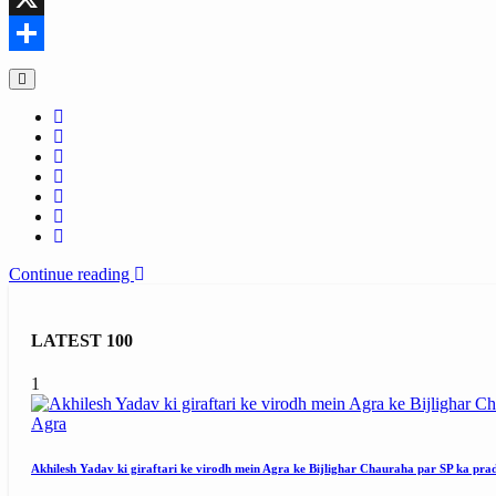
X
Share
Continue reading
LATEST 100
1
Agra
Akhilesh Yadav ki giraftari ke virodh mein Agra ke Bijlighar Chauraha par SP ka pra