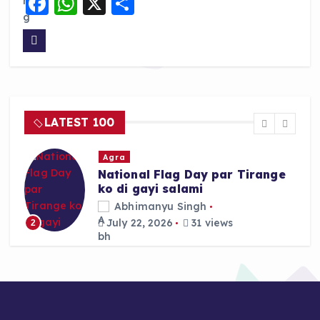
F
W
X
S
a
h
h
c
a
a
e
ts
re
b
A
o
p
LATEST 100
o
p
k
Agra
National Flag Day par Tirange
ko di gayi salami
Abhimanyu Singh
July 22, 2026
31 views
2