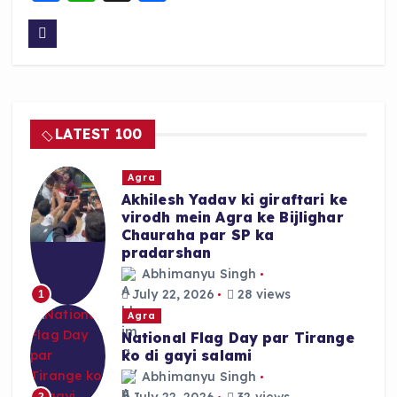
a
h
h
c
a
a
e
ts
re
b
A
o
p
LATEST 100
o
p
k
Agra
Akhilesh Yadav ki giraftari ke
virodh mein Agra ke Bijlighar
Chauraha par SP ka
pradarshan
Abhimanyu Singh
July 22, 2026
28 views
1
Agra
National Flag Day par Tirange
ko di gayi salami
Abhimanyu Singh