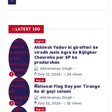
c
a
a
e
ts
re
b
A
o
p
LATEST 100
o
p
k
Agra
Akhilesh Yadav ki giraftari ke
virodh mein Agra ke Bijlighar
Chauraha par SP ka
pradarshan
Abhimanyu Singh
July 22, 2026
28 views
1
Agra
National Flag Day par Tirange
ko di gayi salami
Abhimanyu Singh
July 22, 2026
32 views
2
Agra