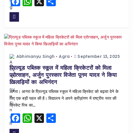
F
W
X
S
a
h
h
c
a
a
e
ts
re
b
A
o
p
o
p
Abhimanyu Singh
Agra
September 13, 2025
k
प्रिल्यूड पब्लिक स्कूल में महिला क्रिकेटरों को मिला
प्रोत्साहन, अर्जुन पुरस्कार विजेता पूनम यादव ने किया
खिलाड़ियों का अभिनंदन
आगरा। आगरा के प्रिल्यूड पब्लिक स्कूल ने महिला क्रिकेट को बढ़ावा देने के
लिए एक बड़ी पहल की है। विद्यालय ने अपने क्रीड़ांगण में राष्ट्रीय स्तर की
क्रिकेट पिच का…
F
W
X
S
a
h
h