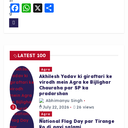
F
W
X
S
a
h
h
c
a
a
e
ts
re
b
A
o
p
LATEST 100
o
p
k
Agra
Akhilesh Yadav ki giraftari ke
virodh mein Agra ke Bijlighar
Chauraha par SP ka
pradarshan
Abhimanyu Singh
July 22, 2026
26 views
1
Agra
National Flag Day par Tirange
ko di gayi salami