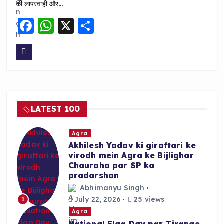
की लापरवाही और…
F
W
X
S
a
h
h
c
a
a
e
ts
re
b
A
o
p
LATEST 100
o
p
k
Agra
Akhilesh Yadav ki giraftari ke
virodh mein Agra ke Bijlighar
Chauraha par SP ka
pradarshan
Abhimanyu Singh
July 22, 2026
25 views
1
Agra
National Flag Day par Tirange