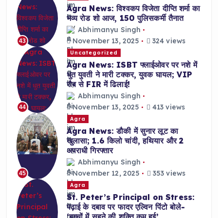
Agra News: विश्वकप विजेता दीप्ति शर्मा का
भव्य रोड शो आज, 150 पुलिसकर्मी तैनात
Abhimanyu Singh
November 13, 2025
324 views
43
Uncategorized
Agra News: ISBT फ्लाईओवर पर नशे में
धुत युवती ने मारी टक्कर, युवक घायल; VIP
रौब से FIR में ढिलाई!
Abhimanyu Singh
November 13, 2025
413 views
44
Agra
Agra News: डौकी में सुनार लूट का
खुलासा; 1.6 किलो चांदी, हथियार और 2
अपराधी गिरफ्तार
Abhimanyu Singh
November 12, 2025
353 views
45
Agra
St. Peter’s Principal on Stress:
पढ़ाई के दबाव पर फादर एल्विन पिंटो बोले-
‘बच्चों में सहने की शक्ति कम हुई’