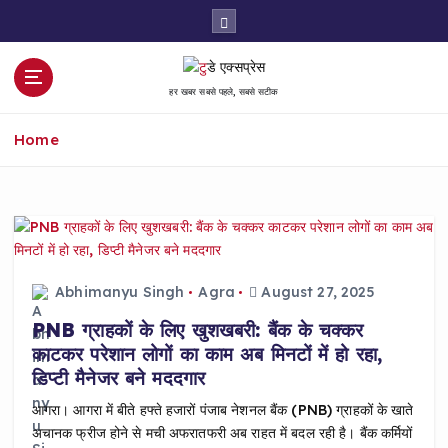
S
k
i
p
हर खबर सबसे पहले, सबसे सटीक
t
o
Home
c
o
n
t
e
n
t
Abhimanyu Singh
Agra
August 27, 2025
PNB ग्राहकों के लिए खुशखबरी: बैंक के चक्कर
काटकर परेशान लोगों का काम अब मिनटों में हो रहा,
डिप्टी मैनेजर बने मददगार
आगरा। आगरा में बीते हफ्ते हजारों पंजाब नेशनल बैंक (PNB) ग्राहकों के खाते
अचानक फ्रीज होने से मची अफरातफरी अब राहत में बदल रही है। बैंक कर्मियों