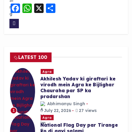
F
W
X
S
a
h
h
c
a
a
e
ts
re
b
A
o
p
LATEST 100
o
p
k
Agra
Akhilesh Yadav ki giraftari ke
virodh mein Agra ke Bijlighar
Chauraha par SP ka
pradarshan
Abhimanyu Singh
July 22, 2026
27 views
1
Agra
National Flag Day par Tirange
ko di gayi salami