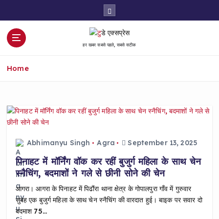
S
k
i
p
हर खबर सबसे पहले, सबसे सटीक
t
o
Home
c
o
n
t
e
n
t
Abhimanyu Singh
Agra
September 13, 2025
पिनाहट में मॉर्निंग वॉक कर रहीं बुजुर्ग महिला के साथ चेन
स्नैचिंग, बदमाशों ने गले से छीनी सोने की चेन
आगरा। आगरा के पिनाहट में पिढौंरा थाना क्षेत्र के गोपालपुरा गाँव में गुरुवार
सुबह एक बुजुर्ग महिला के साथ चेन स्नैचिंग की वारदात हुई। बाइक पर सवार दो
बदमाश 75…