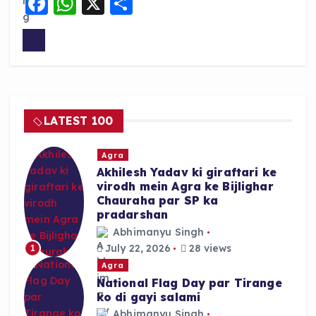
F
W
X
S
a
h
h
c
a
a
e
ts
re
b
A
o
p
LATEST 100
o
p
k
Agra
Akhilesh Yadav ki giraftari ke
virodh mein Agra ke Bijlighar
Chauraha par SP ka
pradarshan
Abhimanyu Singh
July 22, 2026
28 views
1
Agra
National Flag Day par Tirange
ko di gayi salami
Abhimanyu Singh