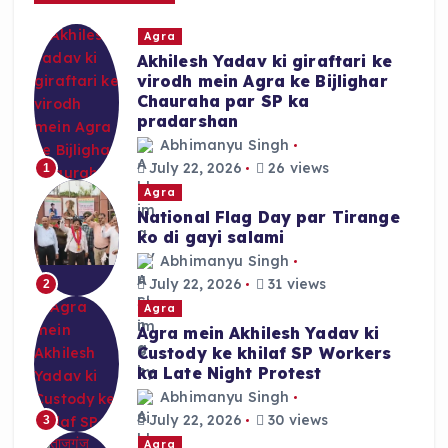
r
Agra
:
Akhilesh Yadav ki giraftari ke
virodh mein Agra ke Bijlighar
Chauraha par SP ka
pradarshan
Abhimanyu Singh
July 22, 2026
26 views
1
Agra
National Flag Day par Tirange
ko di gayi salami
Abhimanyu Singh
July 22, 2026
31 views
2
Agra
Agra mein Akhilesh Yadav ki
Custody ke khilaf SP Workers
ka Late Night Protest
Abhimanyu Singh
July 22, 2026
30 views
3
Agra