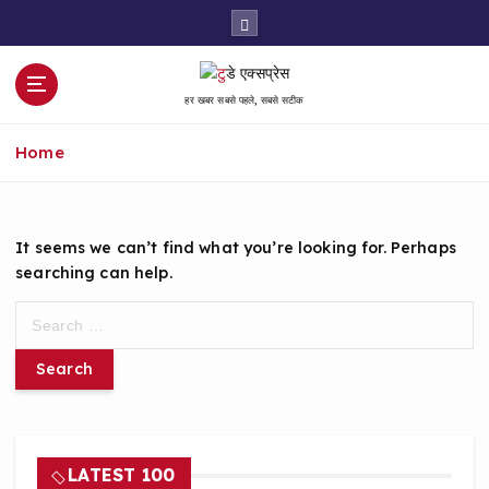
S
k
i
p
हर खबर सबसे पहले, सबसे सटीक
t
o
Home
c
o
n
t
It seems we can’t find what you’re looking for. Perhaps
e
searching can help.
n
t
S
e
a
r
c
h
f
LATEST 100
o