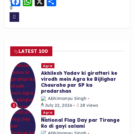
F
W
X
S
a
h
h
c
a
a
e
ts
re
b
A
o
p
LATEST 100
o
p
k
Agra
Akhilesh Yadav ki giraftari ke
virodh mein Agra ke Bijlighar
Chauraha par SP ka
pradarshan
Abhimanyu Singh
July 22, 2026
28 views
1
Agra
National Flag Day par Tirange
ko di gayi salami
Abhimanyu Singh