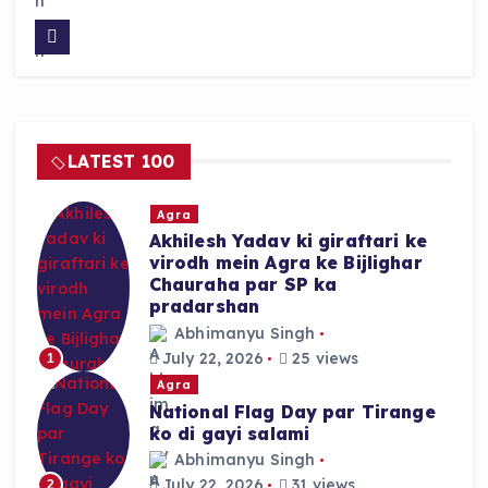
a
h
h
c
a
a
e
ts
re
b
A
o
p
LATEST 100
o
p
k
Agra
Akhilesh Yadav ki giraftari ke
virodh mein Agra ke Bijlighar
Chauraha par SP ka
pradarshan
Abhimanyu Singh
July 22, 2026
25 views
1
Agra
National Flag Day par Tirange
ko di gayi salami
Abhimanyu Singh
July 22, 2026
31 views
2