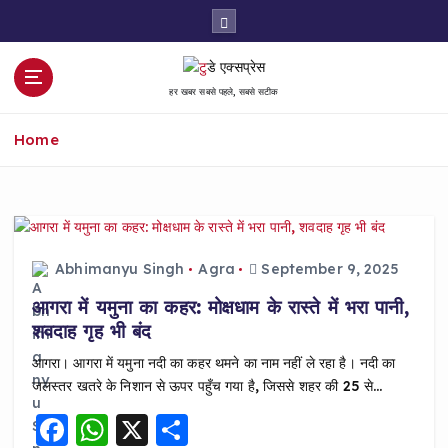
S
k
i
p
हर खबर सबसे पहले, सबसे सटीक
t
o
Home
c
o
n
t
e
n
Abhimanyu Singh
Agra
September 9, 2025
t
आगरा में यमुना का कहर: मोक्षधाम के रास्ते में भरा पानी,
शवदाह गृह भी बंद
आगरा। आगरा में यमुना नदी का कहर थमने का नाम नहीं ले रहा है। नदी का
जलस्तर खतरे के निशान से ऊपर पहुँच गया है, जिससे शहर की 25 से…
F
W
X
S