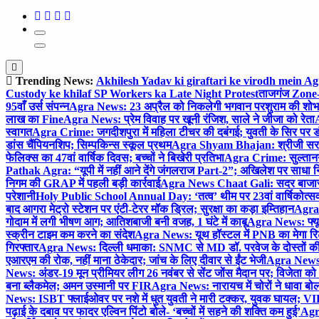
Trending News:
Akhilesh Yadav ki giraftari ke virodh mein A
Custody ke khilaf SP Workers ka Late Night Protest
ताजगंज Zone-2 
95वाँ उर्स संपन्न
Agra News: 23 अप्रैल को निकलेगी भगवान परशुराम की शोभा
लाख का Fine
Agra News: प्रेम विवाह पर खूनी रंजिश, साले ने जीजा को रेता
A
स्वागत
Agra Crime: जगदीशपुरा में महिला टीचर की दबंगई; युवती के सिर पर ड
डांस चैंपियनशिप; सिम्पकिन्स स्कूल प्रथम
Agra Shyam Bhajan: श्रीजी सरकार
फेलिक्स का 47वां वार्षिक दिवस; बच्चों ने बिखेरी प्रतिभा
Agra Crime: सुल्तानगंज 
Pathak Agra: “यूपी में नहीं आने देंगे जंगलराज Part-2”; अखिलेश पर साधा 
निगम की GRAP में पहली बड़ी कार्रवाई
Agra News Chaat Gali: सदर बाजार मे
परेशानी
Holy Public School Annual Day: ‘तत्व’ थीम पर 23वां वार्षिकोत्सव;
बाद आगरा मेट्रो स्टेशन पर एंटी-टेरर मॉक ड्रिल; सुरक्षा का कड़ा इम्तिहान
Agra 
गोदाम में लगी भीषण आग; आतिशबाजी बनी वजह, 1 घंटे में काबू
Agra News: फ्यूच
स्क्रीन टाइम कम करने का संदेश
Agra News: यूथ हॉस्टल में PNB का मेगा रि
गिरफ्तार
Agra News: दिल्ली धमाका: SNMC से MD डॉ. परवेज के दोस्तों की 
एआरएम की रोक, नहीं माना ठेकेदार; जांच के लिए दीवार से ईंट भेजी
Agra News: 
News: अंडर-19 मून प्रीमियर लीग 26 नवंबर से सेंट जोंस मैदान पर; विजेता क
बना ब्लैकमेल; अमन उस्मानी पर FIR
Agra News: नारायच में चोरों ने धावा बोल
News: ISBT फ्लाईओवर पर नशे में धुत युवती ने मारी टक्कर, युवक घायल; VIP
पढ़ाई के दबाव पर फादर एल्विन पिंटो बोले- ‘बच्चों में सहने की शक्ति कम हुई’
Agra