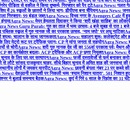
लते ट्रैक्टर पर चढ़ते समय पैर फिसला; युवक की पहिए के नीचे आने से मौत
Agra
 पीड़िता से वकील ने किया दुष्कर्म; गिरफ्तार को पैर टूटे
Agra News: गलत गेट
प में 26 स्कूलों के छात्रों ने लिया भाग; डीपीएस बना चैंपियन
Agra News: जनरल क
ाला गिरफ्तार; 99 बंडल जब्त
Agra News: विभव नगर के Avengers Café में हुक्
 हंगामा
Agra News: मेयर हेमलता दिवाकर ने किया ‘श्री खंडा साहिब’ का लोकार्
ra News Guru Purab: गुरु का ताल में भव्य उत्सव; 4 बजे सुबह से रात 1 ब
 पब्लिक स्कूल में गुरु नानक जी का प्रकाश उत्सव, ‘नाम जपो’ पर लघु नाटिका
Ag
की शपथ; चालान के साथ जागरूकता
Agra News: सहालग शुरू; कलेक्ट्रेट और हाई
लिए मेट्रो रूट पर ट्रैफिक प्लान; CP ने मांगा जनता से सहयोग
Agra News: बरौल
ियों से चोरी
Agra News: श्री गुरु नानक देव जी का 556वां प्रकाश पर्व; मैथन और सदर
P का कार्यक्षेत्र बदला; ACP ट्रैफिक और ACP छत्ता नियुक्त
Agra News: देव
चुनाव के लिए घर-घर सत्यापन
Agra News: फर्जी दस्तावेजों से फर्म बनाकर करोड़ो
ो से लौटे सांसद राजकुमार चाहर, सीधे बिहार चुनाव में अमित शाह की जनसभा की तैय
स्थानीय लोगों में जमकर मारपीट
Agra News: छावनी बंगला नंबर 23 पर कब्जे की 
News: देवउठनी एकादशी पर निकली भव्य ‘श्याम निशान यात्रा’, 501 निशान हु
श्नर ने बुलाई समन्वय बैठक
Agra News: कुएं में गिरे 6 साल के रिहांश का 31 घं