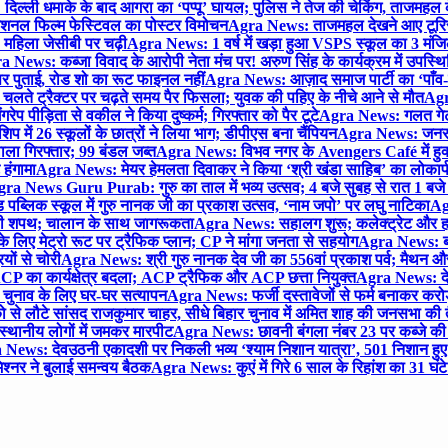
िल्ली धमाके के बाद आगरा का ‘पप्पू’ घायल; पुलिस ने तेज की चेकिंग, ताजमहल
ेशनल फिल्म फेस्टिवल का पोस्टर विमोचन
Agra News: ताजमहल देखने आए टूरिस्ट स
 महिला जेसीबी पर चढ़ी
Agra News: 1 वर्ष में खड़ा हुआ VSPS स्कूल का 3 मंजिला
 News: कब्जा विवाद के आरोपी नेता मंच पर! अरुण सिंह के कार्यक्रम में उपस्
र पर पुताई, रोड शो का रूट फाइनल नहीं
Agra News: आज़ाद समाज पार्टी का ‘पाँव-प
लते ट्रैक्टर पर चढ़ते समय पैर फिसला; युवक की पहिए के नीचे आने से मौत
Agra
 पीड़िता से वकील ने किया दुष्कर्म; गिरफ्तार को पैर टूटे
Agra News: गलत गेट
प में 26 स्कूलों के छात्रों ने लिया भाग; डीपीएस बना चैंपियन
Agra News: जनरल क
ाला गिरफ्तार; 99 बंडल जब्त
Agra News: विभव नगर के Avengers Café में हुक्
 हंगामा
Agra News: मेयर हेमलता दिवाकर ने किया ‘श्री खंडा साहिब’ का लोकार्
ra News Guru Purab: गुरु का ताल में भव्य उत्सव; 4 बजे सुबह से रात 1 ब
 पब्लिक स्कूल में गुरु नानक जी का प्रकाश उत्सव, ‘नाम जपो’ पर लघु नाटिका
Ag
की शपथ; चालान के साथ जागरूकता
Agra News: सहालग शुरू; कलेक्ट्रेट और हाई
लिए मेट्रो रूट पर ट्रैफिक प्लान; CP ने मांगा जनता से सहयोग
Agra News: बरौल
ियों से चोरी
Agra News: श्री गुरु नानक देव जी का 556वां प्रकाश पर्व; मैथन और सदर
P का कार्यक्षेत्र बदला; ACP ट्रैफिक और ACP छत्ता नियुक्त
Agra News: देव
चुनाव के लिए घर-घर सत्यापन
Agra News: फर्जी दस्तावेजों से फर्म बनाकर करोड़ो
ो से लौटे सांसद राजकुमार चाहर, सीधे बिहार चुनाव में अमित शाह की जनसभा की तैय
स्थानीय लोगों में जमकर मारपीट
Agra News: छावनी बंगला नंबर 23 पर कब्जे की 
News: देवउठनी एकादशी पर निकली भव्य ‘श्याम निशान यात्रा’, 501 निशान हु
श्नर ने बुलाई समन्वय बैठक
Agra News: कुएं में गिरे 6 साल के रिहांश का 31 घं