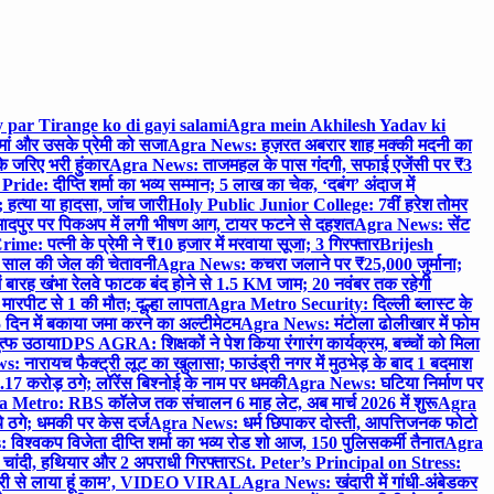
 par Tirange ko di gayi salami
Agra mein Akhilesh Yadav ki
मां और उसके प्रेमी को सजा
Agra News: हज़रत अबरार शाह मक्की मदनी का
 जरिए भरी हुंकार
Agra News: ताजमहल के पास गंदगी, सफाई एजेंसी पर ₹3
ride: दीप्ति शर्मा का भव्य सम्मान; 5 लाख का चेक, ‘दबंग’ अंदाज में
हत्या या हादसा, जांच जारी
Holy Public Junior College: 7वीं हरेश तोमर
दपुर पर पिकअप में लगी भीषण आग, टायर फटने से दहशत
Agra News: सेंट
me: पत्नी के प्रेमी ने ₹10 हजार में मरवाया सूजा; 3 गिरफ्तार
Brijesh
 साल की जेल की चेतावनी
Agra News: कचरा जलाने पर ₹25,000 जुर्माना;
 बारह खंभा रेलवे फाटक बंद होने से 1.5 KM जाम; 20 नवंबर तक रहेगी
मारपीट से 1 की मौत; दूल्हा लापता
Agra Metro Security: दिल्ली ब्लास्ट के
 दिन में बकाया जमा करने का अल्टीमेटम
Agra News: मंटोला ढोलीखार में फोम
ुत्फ उठाया
DPS AGRA: शिक्षकों ने पेश किया रंगारंग कार्यक्रम, बच्चों को मिला
 नारायच फैक्ट्री लूट का खुलासा; फाउंड्री नगर में मुठभेड़ के बाद 1 बदमाश
 करोड़ ठगे; लॉरेंस बिश्नोई के नाम पर धमकी
Agra News: घटिया निर्माण पर
 Metro: RBS कॉलेज तक संचालन 6 माह लेट, अब मार्च 2026 में शुरू
Agra
 ठगे; धमकी पर केस दर्ज
Agra News: धर्म छिपाकर दोस्ती, आपत्तिजनक फोटो
िश्वकप विजेता दीप्ति शर्मा का भव्य रोड शो आज, 150 पुलिसकर्मी तैनात
Agra
चांदी, हथियार और 2 अपराधी गिरफ्तार
St. Peter’s Principal on Stress:
ंत्री से लाया हूं काम’, VIDEO VIRAL
Agra News: खंदारी में गांधी-अंबेडकर