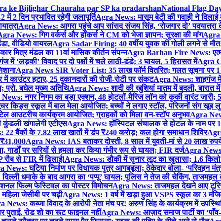
gra ke Bijlighar Chauraha par SP ka pradarshan
National Flag Day
में 2 दिन प्रभावित रहेगी जलापूर्ति
Agra News: मासूम बेटी की गवाही ने दिलाई 
यात्रा
Agra News: आगरा पहुंचे आप सांसद संजय सिंह, ‘रोजगार दो’ पदयात्रा के
gra News: गिग वर्कर्स और हॉकर्स ने CM को भेजा ज्ञापन; सुरक्षा की मांग
Agra P
ंडा, वीडियो वायरल
Agra Sadar Firing: 40 वर्षीय युवक की गोली लगने से मौत; 
 मित्र मंडल का 11वां मासिक कीर्तन संपन्न
Agra Barhan Fire News: एत्मा
में ‘लड़की’ विवाद पर दो पक्षों में चले लाठी-डंडे; 3 घायल, 5 हिरासत में
Agra Cri
निशाना
Agra News SIR Voter List: 35 लाख फॉर्म वितरित; गलत सूचना पर 1
ं काउंटर हटाए, 25 दुकानदारों की रोजी-रोटी पर संकट
Agra News: शाहगंज में
 प्रो. बघेल मुख्य अतिथि
Agra News: शादी की खुशियां मातम में बदली, बारात में 
News: नगर निगम का बड़ा एक्शन, 48 होटलों-मैरिज लॉन को कुर्की वारंट जारी; 5
र किड्स स्कूल में बाल मेला आयोजित; बच्चों ने लगाए स्टॉल, परिजनों संग खूब ल
टेल आउटरीच कार्यक्रम आयोजित; ग्राहकों को मिला वन-स्टॉप अनुभव
Agra News:
कुंडली खंगालेगी एटीएस
Agra News: हॉस्पिटल संचालक से होटल के नाम पर 1.17
22 बैंकों के 7.82 लाख खातों में डंप ₹240 करोड़; कल होगा समाधान शिविर
Agra
ो ₹31,000
Agra News: IAS बताकर दोस्ती, 8 साल में युवती-मां से 20 लाख रुपये
ा, गार्डों पर सरियों से हमला कर किया गंभीर रूप से घायल; FIR दर्ज
Agra News: व
 रौब से FIR में ढिलाई!
Agra News: डौकी में सुनार लूट का खुलासा; 1.6 किलो 
 News: घटिया निर्माण पर विधायक पुत्र आगबबूला; ठेकेदार बोला- ‘परिवहन म
िल्ली धमाके के बाद आगरा का ‘पप्पू’ घायल; पुलिस ने तेज की चेकिंग, ताजमहल
ेशनल फिल्म फेस्टिवल का पोस्टर विमोचन
Agra News: ताजमहल देखने आए टूरिस्ट स
 महिला जेसीबी पर चढ़ी
Agra News: 1 वर्ष में खड़ा हुआ VSPS स्कूल का 3 मंजिला
 News: कब्जा विवाद के आरोपी नेता मंच पर! अरुण सिंह के कार्यक्रम में उपस्
र पर पुताई, रोड शो का रूट फाइनल नहीं
Agra News: आज़ाद समाज पार्टी का ‘पाँव-प