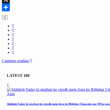
X
Share
Continue reading
LATEST 100
1
Agra
Akhilesh Yadav ki giraftari ke virodh mein Agra ke Bijlighar Chauraha par SP ka pra