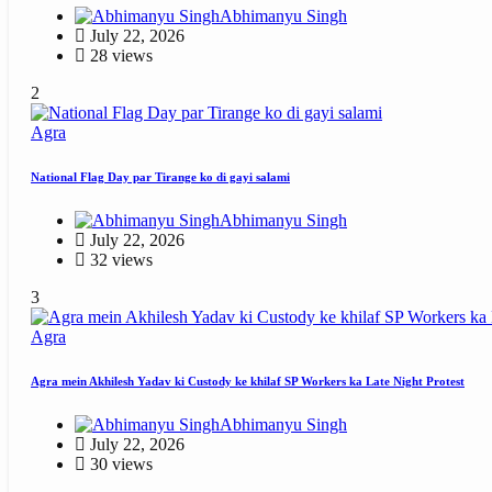
Abhimanyu Singh
July 22, 2026
28 views
2
Agra
National Flag Day par Tirange ko di gayi salami
Abhimanyu Singh
July 22, 2026
32 views
3
Agra
Agra mein Akhilesh Yadav ki Custody ke khilaf SP Workers ka Late Night Protest
Abhimanyu Singh
July 22, 2026
30 views