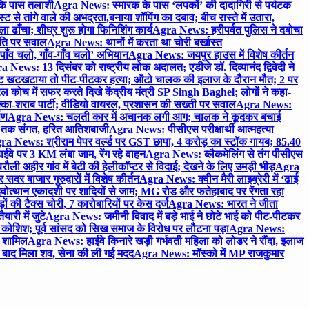
 के पास तलाशी
Agra News: स्मारक के पास ‘लपकों’ की दादागिरी से पर्यटक
े तांगे वाले की अभद्रता,बनाया शॉपिंग का दबाव; बीच रास्ते में उतारा,
 ढाँचा; शीघ्र शुरू होगा फिनिशिंग कार्य
Agra News: हरीपर्वत पुलिस ने दबोचा
थिति पर सवाल
Agra News: थानों में करता था चोरी बर्खास्त
ाँव चलो, गाँव-गाँव चलो’ अभियान
Agra News: जयपुर हाउस में विशेष कीर्तन
 News: 13 दिसंबर को राष्ट्रीय लोक अदालत; एडीजे डॉ. दिव्यानंद द्विवेदी ने
 खटखटाया तो पीट-पीटकर हत्या; ऑटो चालक की इलाज के दौरान मौत; 2 पर
ोच में सफर करते दिखे केंद्रीय मंत्री SP Singh Baghel; लोगों ने कहा-
का-शराब पार्टी; वीडियो वायरल, प्रशासन की सख्ती पर सवाल
Agra News:
पण
Agra News: चलती कार में अचानक लगी आग; चालक ने कूदकर बचाई
जे तक संगत, हरित आतिशबाजी
Agra News: पीसीएस परीक्षार्थी आत्महत्या
ra News: श्रीराम पेपर वर्ल्ड पर GST छापा, 4 करोड़ का स्टॉक गायब; 85.40
वे पर 3 KM लंबा जाम, रेंग रहे वाहन
Agra News: ब्लैकमेलिंग से तंग पीसीएस
ी अहीर गांव में बेटी की हेलीकॉप्टर से विदाई; देखने के लिए उमड़ी भीड़
Agra
 बाजार गुरुद्वारों में विशेष कीर्तन
Agra News: क्वीन मैरी लाइब्रेरी में ‘ढाई
ोत्थान एकादशी पर शादियों से जाम; MG रोड और फतेहाबाद पर रेंगता रहा
ं की टैक्स चोरी, 7 कारोबारियों पर केस दर्ज
Agra News: भारत ने जीता
ारी में जुटे
Agra News: जमीनी विवाद में बड़े भाई ने छोटे भाई को पीट-पीटकर
कोशिश; पूर्व सांसद को सिख समाज के विरोध पर लौटना पड़ा
Agra News:
ए शामिल
Agra News: हाईवे किनारे खड़ी गर्भवती महिला को लोडर ने रौंदा, इलाज
टे बाद मिला शव, सेना की ली गई मदद
Agra News: मॉस्को में MP राजकुमार