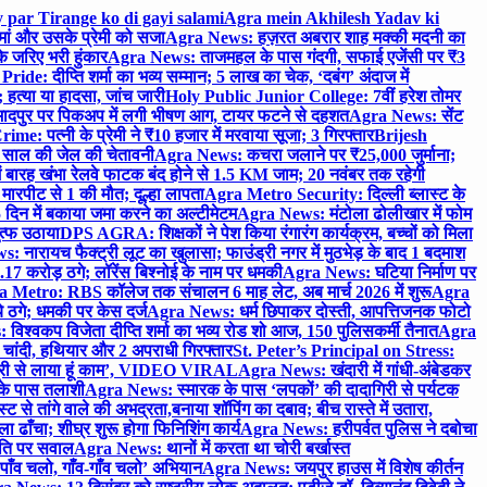
 par Tirange ko di gayi salami
Agra mein Akhilesh Yadav ki
मां और उसके प्रेमी को सजा
Agra News: हज़रत अबरार शाह मक्की मदनी का
 जरिए भरी हुंकार
Agra News: ताजमहल के पास गंदगी, सफाई एजेंसी पर ₹3
ride: दीप्ति शर्मा का भव्य सम्मान; 5 लाख का चेक, ‘दबंग’ अंदाज में
हत्या या हादसा, जांच जारी
Holy Public Junior College: 7वीं हरेश तोमर
दपुर पर पिकअप में लगी भीषण आग, टायर फटने से दहशत
Agra News: सेंट
me: पत्नी के प्रेमी ने ₹10 हजार में मरवाया सूजा; 3 गिरफ्तार
Brijesh
 साल की जेल की चेतावनी
Agra News: कचरा जलाने पर ₹25,000 जुर्माना;
 बारह खंभा रेलवे फाटक बंद होने से 1.5 KM जाम; 20 नवंबर तक रहेगी
मारपीट से 1 की मौत; दूल्हा लापता
Agra Metro Security: दिल्ली ब्लास्ट के
 दिन में बकाया जमा करने का अल्टीमेटम
Agra News: मंटोला ढोलीखार में फोम
ुत्फ उठाया
DPS AGRA: शिक्षकों ने पेश किया रंगारंग कार्यक्रम, बच्चों को मिला
 नारायच फैक्ट्री लूट का खुलासा; फाउंड्री नगर में मुठभेड़ के बाद 1 बदमाश
 करोड़ ठगे; लॉरेंस बिश्नोई के नाम पर धमकी
Agra News: घटिया निर्माण पर
 Metro: RBS कॉलेज तक संचालन 6 माह लेट, अब मार्च 2026 में शुरू
Agra
 ठगे; धमकी पर केस दर्ज
Agra News: धर्म छिपाकर दोस्ती, आपत्तिजनक फोटो
िश्वकप विजेता दीप्ति शर्मा का भव्य रोड शो आज, 150 पुलिसकर्मी तैनात
Agra
चांदी, हथियार और 2 अपराधी गिरफ्तार
St. Peter’s Principal on Stress:
ंत्री से लाया हूं काम’, VIDEO VIRAL
Agra News: खंदारी में गांधी-अंबेडकर
 के पास तलाशी
Agra News: स्मारक के पास ‘लपकों’ की दादागिरी से पर्यटक
े तांगे वाले की अभद्रता,बनाया शॉपिंग का दबाव; बीच रास्ते में उतारा,
 ढाँचा; शीघ्र शुरू होगा फिनिशिंग कार्य
Agra News: हरीपर्वत पुलिस ने दबोचा
थिति पर सवाल
Agra News: थानों में करता था चोरी बर्खास्त
ाँव चलो, गाँव-गाँव चलो’ अभियान
Agra News: जयपुर हाउस में विशेष कीर्तन