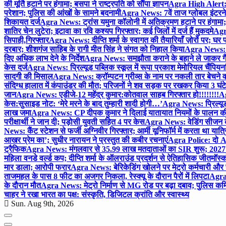
की मूर्ति हटाने पर हंगामा; बसपा ने राष्ट्रपति को सौंपा ज्ञापन
Agra High Alert: द
परेशान; पुलिस की आंखों के सामने बदनामी
Agra News: 7वें ताज ग्लोबल इंटरन
शिकायत दर्ज
Agra News: ट्रांस यमुना कॉलोनी में अतिक्रमण हटाने पर हंगामा;
शातिर चेन लुटेरा; इटावा का रवि कश्यप गिरफ्तार; कई जिलों में दर्ज हैं मुकदमे
Agra
सिपाही,गिरफ्तार
Agra News: दीप्ति शर्मा के स्वागत की तैयारियाँ ज़ोरों पर; घ
दरबार; शीशगंज साहिब के रागी मीत सिंह ने संगत को निहाल किया
Agra News: च
दिए अधिक लाभ देने के निर्देश
Agra News: समझौता कराने के बहाने ले जाकर गैंगरेप
केस दर्ज
Agra News: प्रिल्यूड पब्लिक स्कूल में रूपा प्रकाश मेमोरियल चैंपियनशि
सादगी की मिसाल
Agra News: क्रॉम्पटन ग्रीव्स के नाम पर नकली तार बेचने व
संदिग्ध हालात में कंपाउंडर की मौत; परिजनों ने शव सड़क पर रखकर किया 3 घंटे
जान
Agra News: एडीजे-12 महेंद्र कुमार:कोतवाल साहब गिरफ्तार हो!!!!!!!!
Ag
केस:सुसाइड नोट: ‘मेरे मरने के बाद तुम्हारी शादी होगी…’
Agra News: प्रिल्यूड
लाख जमा
Agra News: CP दीपक कुमार ने दिलाई यातायात नियमों के पालन 
परीक्षार्थी ने जान दी; पड़ोसी युवती सहित 4 पर केस
Agra News: वेडिंग सीजन के 
News: कैंट स्टेशन से फर्जी अग्निवीर गिरफ्तार; आर्मी यूनिफॉर्म में करता था यात्र
आखर प्रेम का’; सुधीर नारायन ने प्रस्तुत की कबीर रचनाएं
Agra Police: दो AC
ट्रैफिक
Agra News: मंगलवार से 35.99 लाख मतदाताओं का SIR शुरू; 2027 
महिला वनडे वर्ल्ड कप; दीप्ति शर्मा के ऑलराउंड प्रदर्शन से ऐतिहासिक जीत
मॉस्क
मार डाला; आरोपी फरार
Agra News: बेरिकेडिंग खोलने पर मेट्रो कर्मचारी और 
ताजमहल के पास 8 फीट का अजगर निकला, रेस्क्यू के दौरान पैरों में लिपटा
Agra 
के दौरान मौत
Agra News: मेट्रो निर्माण से MG रोड पर बढ़ा दबाव; पुलिस कमि
चाहर ने रखा भारत का पक्ष: संस्कृति, डिजिटल क्रांति और स्वास्थ्य
Sun. Aug 9th, 2026