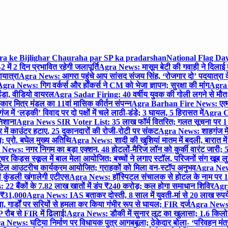
gra ke Bijlighar Chauraha par SP ka pradarshan
National Flag Day
में 2 दिन प्रभावित रहेगी जलापूर्ति
Agra News: मासूम बेटी की गवाही ने दिलाई 
यात्रा
Agra News: आगरा पहुंचे आप सांसद संजय सिंह, ‘रोजगार दो’ पदयात्रा के
gra News: गिग वर्कर्स और हॉकर्स ने CM को भेजा ज्ञापन; सुरक्षा की मांग
Agra P
ंडा, वीडियो वायरल
Agra Sadar Firing: 40 वर्षीय युवक की गोली लगने से मौत; 
 मित्र मंडल का 11वां मासिक कीर्तन संपन्न
Agra Barhan Fire News: एत्मा
में ‘लड़की’ विवाद पर दो पक्षों में चले लाठी-डंडे; 3 घायल, 5 हिरासत में
Agra Cri
निशाना
Agra News SIR Voter List: 35 लाख फॉर्म वितरित; गलत सूचना पर 1
ं काउंटर हटाए, 25 दुकानदारों की रोजी-रोटी पर संकट
Agra News: शाहगंज में
 प्रो. बघेल मुख्य अतिथि
Agra News: शादी की खुशियां मातम में बदली, बारात में 
News: नगर निगम का बड़ा एक्शन, 48 होटलों-मैरिज लॉन को कुर्की वारंट जारी; 5
र किड्स स्कूल में बाल मेला आयोजित; बच्चों ने लगाए स्टॉल, परिजनों संग खूब ल
टेल आउटरीच कार्यक्रम आयोजित; ग्राहकों को मिला वन-स्टॉप अनुभव
Agra News:
कुंडली खंगालेगी एटीएस
Agra News: हॉस्पिटल संचालक से होटल के नाम पर 1.17
22 बैंकों के 7.82 लाख खातों में डंप ₹240 करोड़; कल होगा समाधान शिविर
Agra
ो ₹31,000
Agra News: IAS बताकर दोस्ती, 8 साल में युवती-मां से 20 लाख रुपये
ा, गार्डों पर सरियों से हमला कर किया गंभीर रूप से घायल; FIR दर्ज
Agra News: व
 रौब से FIR में ढिलाई!
Agra News: डौकी में सुनार लूट का खुलासा; 1.6 किलो 
 News: घटिया निर्माण पर विधायक पुत्र आगबबूला; ठेकेदार बोला- ‘परिवहन म