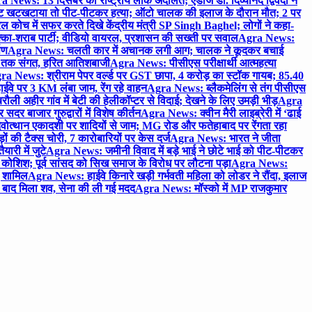
 News: 13 दिसंबर को राष्ट्रीय लोक अदालत; एडीजे डॉ. दिव्यानंद द्विवेदी ने
 खटखटाया तो पीट-पीटकर हत्या; ऑटो चालक की इलाज के दौरान मौत; 2 पर
ोच में सफर करते दिखे केंद्रीय मंत्री SP Singh Baghel; लोगों ने कहा-
का-शराब पार्टी; वीडियो वायरल, प्रशासन की सख्ती पर सवाल
Agra News:
पण
Agra News: चलती कार में अचानक लगी आग; चालक ने कूदकर बचाई
जे तक संगत, हरित आतिशबाजी
Agra News: पीसीएस परीक्षार्थी आत्महत्या
ra News: श्रीराम पेपर वर्ल्ड पर GST छापा, 4 करोड़ का स्टॉक गायब; 85.40
वे पर 3 KM लंबा जाम, रेंग रहे वाहन
Agra News: ब्लैकमेलिंग से तंग पीसीएस
ी अहीर गांव में बेटी की हेलीकॉप्टर से विदाई; देखने के लिए उमड़ी भीड़
Agra
 बाजार गुरुद्वारों में विशेष कीर्तन
Agra News: क्वीन मैरी लाइब्रेरी में ‘ढाई
ोत्थान एकादशी पर शादियों से जाम; MG रोड और फतेहाबाद पर रेंगता रहा
ं की टैक्स चोरी, 7 कारोबारियों पर केस दर्ज
Agra News: भारत ने जीता
ारी में जुटे
Agra News: जमीनी विवाद में बड़े भाई ने छोटे भाई को पीट-पीटकर
कोशिश; पूर्व सांसद को सिख समाज के विरोध पर लौटना पड़ा
Agra News:
ए शामिल
Agra News: हाईवे किनारे खड़ी गर्भवती महिला को लोडर ने रौंदा, इलाज
टे बाद मिला शव, सेना की ली गई मदद
Agra News: मॉस्को में MP राजकुमार