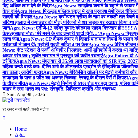
दरबार; शीशगंज साहिब के रागी मीत सिंह ने संगत को निहाल किया
Agra News: च
दिए अधिक लाभ देने के निर्देश
Agra News: समझौता कराने के बहाने ले जाकर गैंगरेप
केस दर्ज
Agra News: प्रिल्यूड पब्लिक स्कूल में रूपा प्रकाश मेमोरियल चैंपियनशि
सादगी की मिसाल
Agra News: क्रॉम्पटन ग्रीव्स के नाम पर नकली तार बेचने व
संदिग्ध हालात में कंपाउंडर की मौत; परिजनों ने शव सड़क पर रखकर किया 3 घंटे
जान
Agra News: एडीजे-12 महेंद्र कुमार:कोतवाल साहब गिरफ्तार हो!!!!!!!!
Ag
केस:सुसाइड नोट: ‘मेरे मरने के बाद तुम्हारी शादी होगी…’
Agra News: प्रिल्यूड
लाख जमा
Agra News: CP दीपक कुमार ने दिलाई यातायात नियमों के पालन 
परीक्षार्थी ने जान दी; पड़ोसी युवती सहित 4 पर केस
Agra News: वेडिंग सीजन के 
News: कैंट स्टेशन से फर्जी अग्निवीर गिरफ्तार; आर्मी यूनिफॉर्म में करता था यात्र
आखर प्रेम का’; सुधीर नारायन ने प्रस्तुत की कबीर रचनाएं
Agra Police: दो AC
ट्रैफिक
Agra News: मंगलवार से 35.99 लाख मतदाताओं का SIR शुरू; 2027 
महिला वनडे वर्ल्ड कप; दीप्ति शर्मा के ऑलराउंड प्रदर्शन से ऐतिहासिक जीत
मॉस्क
मार डाला; आरोपी फरार
Agra News: बेरिकेडिंग खोलने पर मेट्रो कर्मचारी और 
ताजमहल के पास 8 फीट का अजगर निकला, रेस्क्यू के दौरान पैरों में लिपटा
Agra 
के दौरान मौत
Agra News: मेट्रो निर्माण से MG रोड पर बढ़ा दबाव; पुलिस कमि
चाहर ने रखा भारत का पक्ष: संस्कृति, डिजिटल क्रांति और स्वास्थ्य
Sun. Aug 9th, 2026
हर खबर सबसे पहले, सबसे सटीक
Home
Agra