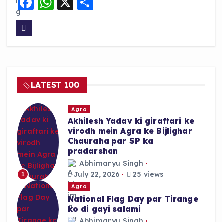
F
W
X
S
a
h
h
c
a
a
e
ts
re
b
A
o
p
LATEST 100
o
p
k
Agra
Akhilesh Yadav ki giraftari ke
virodh mein Agra ke Bijlighar
Chauraha par SP ka
pradarshan
Abhimanyu Singh
July 22, 2026
25 views
1
Agra
National Flag Day par Tirange
ko di gayi salami
Abhimanyu Singh