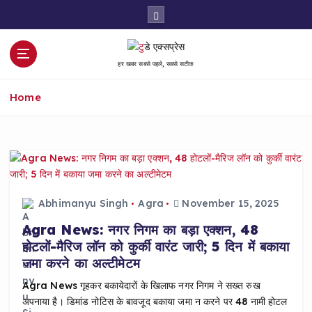
S
k
i
p
हर खबर सबसे पहले, सबसे सटीक
t
o
Home
c
o
n
t
e
n
t
Abhimanyu Singh
Agra
November 15, 2025
Agra News: नगर निगम का बड़ा एक्शन, 48
होटलों-मैरिज लॉन को कुर्की वारंट जारी; 5 दिन में बकाया
जमा करने का अल्टीमेटम
Agra News गृहकर बकायेदारों के खिलाफ नगर निगम ने सख्त रुख
अपनाया है। डिमांड नोटिस के बावजूद बकाया जमा न करने पर 48 नामी होटल