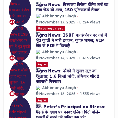
Agra News: विश्वकप विजेता दीप्ति शर्मा का
भव्य रोड शो आज, 150 पुलिसकर्मी तैनात
Abhimanyu Singh
November 13, 2025
324 views
43
Uncategorized
Agra News: ISBT फ्लाईओवर पर नशे में
धुत युवती ने मारी टक्कर, युवक घायल; VIP
रौब से FIR में ढिलाई!
Abhimanyu Singh
November 13, 2025
413 views
44
Agra
Agra News: डौकी में सुनार लूट का
खुलासा; 1.6 किलो चांदी, हथियार और 2
अपराधी गिरफ्तार
Abhimanyu Singh
November 12, 2025
353 views
45
Agra
St. Peter’s Principal on Stress:
पढ़ाई के दबाव पर फादर एल्विन पिंटो बोले-
‘बच्चों में सहने की शक्ति कम हुई’