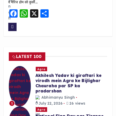
व मैरिज होम को कुर्की…
F
W
X
S
a
h
h
c
a
a
e
ts
re
b
A
o
p
LATEST 100
o
p
k
Agra
Akhilesh Yadav ki giraftari ke
virodh mein Agra ke Bijlighar
Chauraha par SP ka
pradarshan
Abhimanyu Singh
July 22, 2026
26 views
1
Agra
National Flag Day par Tirange