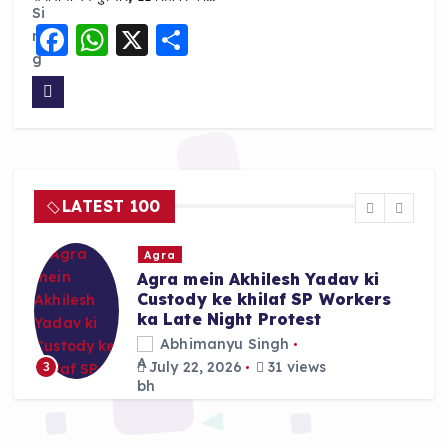
F
W
X
S
a
h
h
c
a
a
e
ts
re
b
A
o
p
LATEST 100
o
p
k
Agra
Agra mein Akhilesh Yadav ki
Custody ke khilaf SP Workers
ka Late Night Protest
Abhimanyu Singh
July 22, 2026
31 views
3