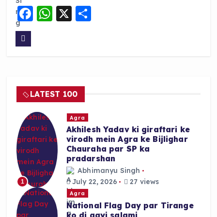
F
W
X
S
a
h
h
c
a
a
e
ts
re
b
A
o
p
LATEST 100
o
p
k
Agra
Akhilesh Yadav ki giraftari ke
virodh mein Agra ke Bijlighar
Chauraha par SP ka
pradarshan
Abhimanyu Singh
July 22, 2026
27 views
1
Agra
National Flag Day par Tirange
ko di gayi salami