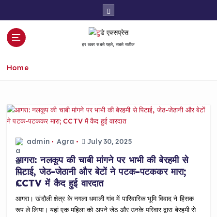
S
k
i
p
हर खबर सबसे पहले, सबसे सटीक
t
o
Home
c
o
n
t
e
n
t
admin
Agra
July 30, 2025
आगरा: नलकूप की चाबी मांगने पर भाभी की बेरहमी से
पिटाई, जेठ-जेठानी और बेटों ने पटक-पटककर मारा;
CCTV में कैद हुई वारदात
आगरा। खंदौली क्षेत्र के नगला धमाली गांव में पारिवारिक भूमि विवाद ने हिंसक
रूप ले लिया। यहां एक महिला को अपने जेठ और उनके परिवार द्वारा बेरहमी से