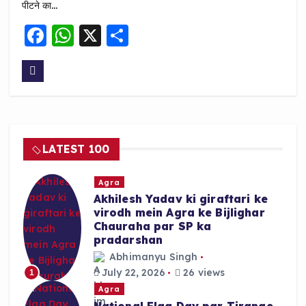
पीटने का…
F
W
X
S
a
h
h
c
a
a
e
ts
re
b
A
o
p
LATEST 100
o
p
k
Agra
Akhilesh Yadav ki giraftari ke
virodh mein Agra ke Bijlighar
Chauraha par SP ka
pradarshan
Abhimanyu Singh
July 22, 2026
26 views
1
Agra
National Flag Day par Tirange