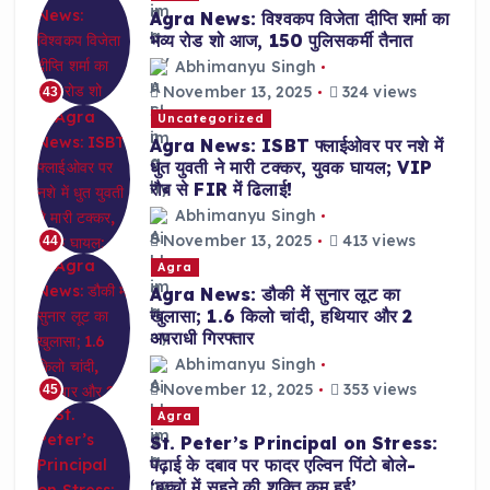
Agra News: विश्वकप विजेता दीप्ति शर्मा का
भव्य रोड शो आज, 150 पुलिसकर्मी तैनात
Abhimanyu Singh
November 13, 2025
324 views
43
Uncategorized
Agra News: ISBT फ्लाईओवर पर नशे में
धुत युवती ने मारी टक्कर, युवक घायल; VIP
रौब से FIR में ढिलाई!
Abhimanyu Singh
November 13, 2025
413 views
44
Agra
Agra News: डौकी में सुनार लूट का
खुलासा; 1.6 किलो चांदी, हथियार और 2
अपराधी गिरफ्तार
Abhimanyu Singh
November 12, 2025
353 views
45
Agra
St. Peter’s Principal on Stress:
पढ़ाई के दबाव पर फादर एल्विन पिंटो बोले-
‘बच्चों में सहने की शक्ति कम हुई’