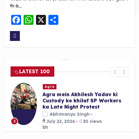
गैंग के…
F
W
X
S
a
h
h
c
a
a
e
ts
re
b
A
o
p
LATEST 100
o
p
k
Agra
Agra mein Akhilesh Yadav ki
Custody ke khilaf SP Workers
ka Late Night Protest
Abhimanyu Singh
July 22, 2026
30 views
3