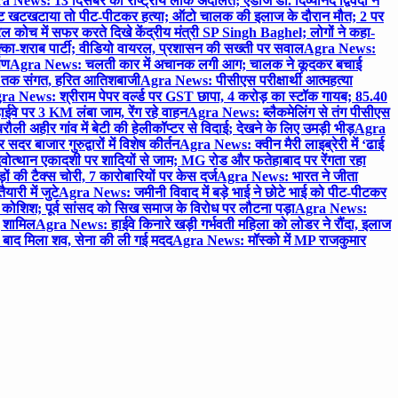
 News: 13 दिसंबर को राष्ट्रीय लोक अदालत; एडीजे डॉ. दिव्यानंद द्विवेदी ने
 खटखटाया तो पीट-पीटकर हत्या; ऑटो चालक की इलाज के दौरान मौत; 2 पर
ोच में सफर करते दिखे केंद्रीय मंत्री SP Singh Baghel; लोगों ने कहा-
का-शराब पार्टी; वीडियो वायरल, प्रशासन की सख्ती पर सवाल
Agra News:
पण
Agra News: चलती कार में अचानक लगी आग; चालक ने कूदकर बचाई
जे तक संगत, हरित आतिशबाजी
Agra News: पीसीएस परीक्षार्थी आत्महत्या
ra News: श्रीराम पेपर वर्ल्ड पर GST छापा, 4 करोड़ का स्टॉक गायब; 85.40
वे पर 3 KM लंबा जाम, रेंग रहे वाहन
Agra News: ब्लैकमेलिंग से तंग पीसीएस
ी अहीर गांव में बेटी की हेलीकॉप्टर से विदाई; देखने के लिए उमड़ी भीड़
Agra
 बाजार गुरुद्वारों में विशेष कीर्तन
Agra News: क्वीन मैरी लाइब्रेरी में ‘ढाई
ोत्थान एकादशी पर शादियों से जाम; MG रोड और फतेहाबाद पर रेंगता रहा
ं की टैक्स चोरी, 7 कारोबारियों पर केस दर्ज
Agra News: भारत ने जीता
ारी में जुटे
Agra News: जमीनी विवाद में बड़े भाई ने छोटे भाई को पीट-पीटकर
कोशिश; पूर्व सांसद को सिख समाज के विरोध पर लौटना पड़ा
Agra News:
ए शामिल
Agra News: हाईवे किनारे खड़ी गर्भवती महिला को लोडर ने रौंदा, इलाज
टे बाद मिला शव, सेना की ली गई मदद
Agra News: मॉस्को में MP राजकुमार