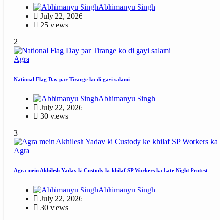
Abhimanyu Singh
July 22, 2026
25 views
2
Agra
National Flag Day par Tirange ko di gayi salami
Abhimanyu Singh
July 22, 2026
30 views
3
Agra
Agra mein Akhilesh Yadav ki Custody ke khilaf SP Workers ka Late Night Protest
Abhimanyu Singh
July 22, 2026
30 views