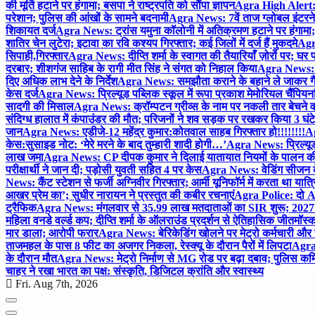
की मूर्ति हटाने पर हंगामा; बसपा ने राष्ट्रपति को सौंपा ज्ञापन
Agra High Alert: द
परेशान; पुलिस की आंखों के सामने बदनामी
Agra News: 7वें ताज ग्लोबल इंटरन
शिकायत दर्ज
Agra News: ट्रांस यमुना कॉलोनी में अतिक्रमण हटाने पर हंगामा;
शातिर चेन लुटेरा; इटावा का रवि कश्यप गिरफ्तार; कई जिलों में दर्ज हैं मुकदमे
Agra
सिपाही,गिरफ्तार
Agra News: दीप्ति शर्मा के स्वागत की तैयारियाँ ज़ोरों पर; घ
दरबार; शीशगंज साहिब के रागी मीत सिंह ने संगत को निहाल किया
Agra News: च
दिए अधिक लाभ देने के निर्देश
Agra News: समझौता कराने के बहाने ले जाकर गैंगरेप
केस दर्ज
Agra News: प्रिल्यूड पब्लिक स्कूल में रूपा प्रकाश मेमोरियल चैंपियनशि
सादगी की मिसाल
Agra News: क्रॉम्पटन ग्रीव्स के नाम पर नकली तार बेचने व
संदिग्ध हालात में कंपाउंडर की मौत; परिजनों ने शव सड़क पर रखकर किया 3 घंटे
जान
Agra News: एडीजे-12 महेंद्र कुमार:कोतवाल साहब गिरफ्तार हो!!!!!!!!
Ag
केस:सुसाइड नोट: ‘मेरे मरने के बाद तुम्हारी शादी होगी…’
Agra News: प्रिल्यूड
लाख जमा
Agra News: CP दीपक कुमार ने दिलाई यातायात नियमों के पालन 
परीक्षार्थी ने जान दी; पड़ोसी युवती सहित 4 पर केस
Agra News: वेडिंग सीजन के 
News: कैंट स्टेशन से फर्जी अग्निवीर गिरफ्तार; आर्मी यूनिफॉर्म में करता था यात्र
आखर प्रेम का’; सुधीर नारायन ने प्रस्तुत की कबीर रचनाएं
Agra Police: दो AC
ट्रैफिक
Agra News: मंगलवार से 35.99 लाख मतदाताओं का SIR शुरू; 2027 
महिला वनडे वर्ल्ड कप; दीप्ति शर्मा के ऑलराउंड प्रदर्शन से ऐतिहासिक जीत
मॉस्क
मार डाला; आरोपी फरार
Agra News: बेरिकेडिंग खोलने पर मेट्रो कर्मचारी और 
ताजमहल के पास 8 फीट का अजगर निकला, रेस्क्यू के दौरान पैरों में लिपटा
Agra 
के दौरान मौत
Agra News: मेट्रो निर्माण से MG रोड पर बढ़ा दबाव; पुलिस कमि
चाहर ने रखा भारत का पक्ष: संस्कृति, डिजिटल क्रांति और स्वास्थ्य
Fri. Aug 7th, 2026