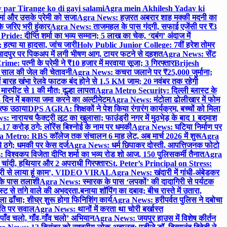
 par Tirange ko di gayi salami
Agra mein Akhilesh Yadav ki
मां और उसके प्रेमी को सजा
Agra News: हज़रत अबरार शाह मक्की मदनी का
 जरिए भरी हुंकार
Agra News: ताजमहल के पास गंदगी, सफाई एजेंसी पर ₹3
ride: दीप्ति शर्मा का भव्य सम्मान; 5 लाख का चेक, ‘दबंग’ अंदाज में
हत्या या हादसा, जांच जारी
Holy Public Junior College: 7वीं हरेश तोमर
दपुर पर पिकअप में लगी भीषण आग, टायर फटने से दहशत
Agra News: सेंट
me: पत्नी के प्रेमी ने ₹10 हजार में मरवाया सूजा; 3 गिरफ्तार
Brijesh
 साल की जेल की चेतावनी
Agra News: कचरा जलाने पर ₹25,000 जुर्माना;
 बारह खंभा रेलवे फाटक बंद होने से 1.5 KM जाम; 20 नवंबर तक रहेगी
मारपीट से 1 की मौत; दूल्हा लापता
Agra Metro Security: दिल्ली ब्लास्ट के
 दिन में बकाया जमा करने का अल्टीमेटम
Agra News: मंटोला ढोलीखार में फोम
ुत्फ उठाया
DPS AGRA: शिक्षकों ने पेश किया रंगारंग कार्यक्रम, बच्चों को मिला
 नारायच फैक्ट्री लूट का खुलासा; फाउंड्री नगर में मुठभेड़ के बाद 1 बदमाश
 करोड़ ठगे; लॉरेंस बिश्नोई के नाम पर धमकी
Agra News: घटिया निर्माण पर
 Metro: RBS कॉलेज तक संचालन 6 माह लेट, अब मार्च 2026 में शुरू
Agra
 ठगे; धमकी पर केस दर्ज
Agra News: धर्म छिपाकर दोस्ती, आपत्तिजनक फोटो
िश्वकप विजेता दीप्ति शर्मा का भव्य रोड शो आज, 150 पुलिसकर्मी तैनात
Agra
चांदी, हथियार और 2 अपराधी गिरफ्तार
St. Peter’s Principal on Stress:
ंत्री से लाया हूं काम’, VIDEO VIRAL
Agra News: खंदारी में गांधी-अंबेडकर
 के पास तलाशी
Agra News: स्मारक के पास ‘लपकों’ की दादागिरी से पर्यटक
े तांगे वाले की अभद्रता,बनाया शॉपिंग का दबाव; बीच रास्ते में उतारा,
 ढाँचा; शीघ्र शुरू होगा फिनिशिंग कार्य
Agra News: हरीपर्वत पुलिस ने दबोचा
थिति पर सवाल
Agra News: थानों में करता था चोरी बर्खास्त
ाँव चलो, गाँव-गाँव चलो’ अभियान
Agra News: जयपुर हाउस में विशेष कीर्तन