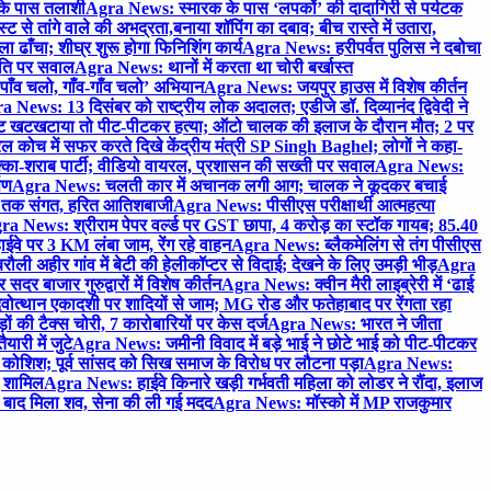
 के पास तलाशी
Agra News: स्मारक के पास ‘लपकों’ की दादागिरी से पर्यटक
े तांगे वाले की अभद्रता,बनाया शॉपिंग का दबाव; बीच रास्ते में उतारा,
 ढाँचा; शीघ्र शुरू होगा फिनिशिंग कार्य
Agra News: हरीपर्वत पुलिस ने दबोचा
थिति पर सवाल
Agra News: थानों में करता था चोरी बर्खास्त
ाँव चलो, गाँव-गाँव चलो’ अभियान
Agra News: जयपुर हाउस में विशेष कीर्तन
 News: 13 दिसंबर को राष्ट्रीय लोक अदालत; एडीजे डॉ. दिव्यानंद द्विवेदी ने
 खटखटाया तो पीट-पीटकर हत्या; ऑटो चालक की इलाज के दौरान मौत; 2 पर
ोच में सफर करते दिखे केंद्रीय मंत्री SP Singh Baghel; लोगों ने कहा-
का-शराब पार्टी; वीडियो वायरल, प्रशासन की सख्ती पर सवाल
Agra News:
पण
Agra News: चलती कार में अचानक लगी आग; चालक ने कूदकर बचाई
जे तक संगत, हरित आतिशबाजी
Agra News: पीसीएस परीक्षार्थी आत्महत्या
ra News: श्रीराम पेपर वर्ल्ड पर GST छापा, 4 करोड़ का स्टॉक गायब; 85.40
वे पर 3 KM लंबा जाम, रेंग रहे वाहन
Agra News: ब्लैकमेलिंग से तंग पीसीएस
ी अहीर गांव में बेटी की हेलीकॉप्टर से विदाई; देखने के लिए उमड़ी भीड़
Agra
 बाजार गुरुद्वारों में विशेष कीर्तन
Agra News: क्वीन मैरी लाइब्रेरी में ‘ढाई
ोत्थान एकादशी पर शादियों से जाम; MG रोड और फतेहाबाद पर रेंगता रहा
ं की टैक्स चोरी, 7 कारोबारियों पर केस दर्ज
Agra News: भारत ने जीता
ारी में जुटे
Agra News: जमीनी विवाद में बड़े भाई ने छोटे भाई को पीट-पीटकर
कोशिश; पूर्व सांसद को सिख समाज के विरोध पर लौटना पड़ा
Agra News:
ए शामिल
Agra News: हाईवे किनारे खड़ी गर्भवती महिला को लोडर ने रौंदा, इलाज
टे बाद मिला शव, सेना की ली गई मदद
Agra News: मॉस्को में MP राजकुमार