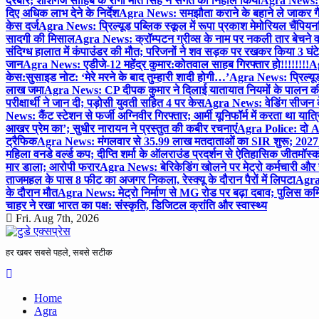
दरबार; शीशगंज साहिब के रागी मीत सिंह ने संगत को निहाल किया
Agra News: च
दिए अधिक लाभ देने के निर्देश
Agra News: समझौता कराने के बहाने ले जाकर गैंगरेप
केस दर्ज
Agra News: प्रिल्यूड पब्लिक स्कूल में रूपा प्रकाश मेमोरियल चैंपियनशि
सादगी की मिसाल
Agra News: क्रॉम्पटन ग्रीव्स के नाम पर नकली तार बेचने व
संदिग्ध हालात में कंपाउंडर की मौत; परिजनों ने शव सड़क पर रखकर किया 3 घंटे
जान
Agra News: एडीजे-12 महेंद्र कुमार:कोतवाल साहब गिरफ्तार हो!!!!!!!!
Ag
केस:सुसाइड नोट: ‘मेरे मरने के बाद तुम्हारी शादी होगी…’
Agra News: प्रिल्यूड
लाख जमा
Agra News: CP दीपक कुमार ने दिलाई यातायात नियमों के पालन 
परीक्षार्थी ने जान दी; पड़ोसी युवती सहित 4 पर केस
Agra News: वेडिंग सीजन के 
News: कैंट स्टेशन से फर्जी अग्निवीर गिरफ्तार; आर्मी यूनिफॉर्म में करता था यात्र
आखर प्रेम का’; सुधीर नारायन ने प्रस्तुत की कबीर रचनाएं
Agra Police: दो AC
ट्रैफिक
Agra News: मंगलवार से 35.99 लाख मतदाताओं का SIR शुरू; 2027 
महिला वनडे वर्ल्ड कप; दीप्ति शर्मा के ऑलराउंड प्रदर्शन से ऐतिहासिक जीत
मॉस्क
मार डाला; आरोपी फरार
Agra News: बेरिकेडिंग खोलने पर मेट्रो कर्मचारी और 
ताजमहल के पास 8 फीट का अजगर निकला, रेस्क्यू के दौरान पैरों में लिपटा
Agra 
के दौरान मौत
Agra News: मेट्रो निर्माण से MG रोड पर बढ़ा दबाव; पुलिस कमि
चाहर ने रखा भारत का पक्ष: संस्कृति, डिजिटल क्रांति और स्वास्थ्य
Fri. Aug 7th, 2026
हर खबर सबसे पहले, सबसे सटीक
Home
Agra