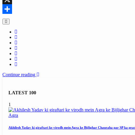
X
Share
Continue reading
LATEST 100
1
Agra
Akhilesh Yadav ki giraftari ke virodh mein Agra ke Bijlighar Chauraha par SP ka pra