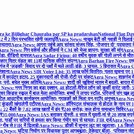
gra ke Bijlighar Chauraha par SP ka pradarshan
National Flag Day
में 2 दिन प्रभावित रहेगी जलापूर्ति
Agra News: मासूम बेटी की गवाही ने दिलाई 
यात्रा
Agra News: आगरा पहुंचे आप सांसद संजय सिंह, ‘रोजगार दो’ पदयात्रा के
gra News: गिग वर्कर्स और हॉकर्स ने CM को भेजा ज्ञापन; सुरक्षा की मांग
Agra P
ंडा, वीडियो वायरल
Agra Sadar Firing: 40 वर्षीय युवक की गोली लगने से मौत; 
 मित्र मंडल का 11वां मासिक कीर्तन संपन्न
Agra Barhan Fire News: एत्मा
में ‘लड़की’ विवाद पर दो पक्षों में चले लाठी-डंडे; 3 घायल, 5 हिरासत में
Agra Cri
निशाना
Agra News SIR Voter List: 35 लाख फॉर्म वितरित; गलत सूचना पर 1
ं काउंटर हटाए, 25 दुकानदारों की रोजी-रोटी पर संकट
Agra News: शाहगंज में
 प्रो. बघेल मुख्य अतिथि
Agra News: शादी की खुशियां मातम में बदली, बारात में 
News: नगर निगम का बड़ा एक्शन, 48 होटलों-मैरिज लॉन को कुर्की वारंट जारी; 5
र किड्स स्कूल में बाल मेला आयोजित; बच्चों ने लगाए स्टॉल, परिजनों संग खूब ल
टेल आउटरीच कार्यक्रम आयोजित; ग्राहकों को मिला वन-स्टॉप अनुभव
Agra News:
कुंडली खंगालेगी एटीएस
Agra News: हॉस्पिटल संचालक से होटल के नाम पर 1.17
22 बैंकों के 7.82 लाख खातों में डंप ₹240 करोड़; कल होगा समाधान शिविर
Agra
ो ₹31,000
Agra News: IAS बताकर दोस्ती, 8 साल में युवती-मां से 20 लाख रुपये
ा, गार्डों पर सरियों से हमला कर किया गंभीर रूप से घायल; FIR दर्ज
Agra News: व
 रौब से FIR में ढिलाई!
Agra News: डौकी में सुनार लूट का खुलासा; 1.6 किलो 
 News: घटिया निर्माण पर विधायक पुत्र आगबबूला; ठेकेदार बोला- ‘परिवहन म