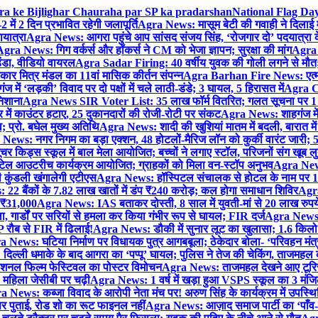
gra ke Bijlighar Chauraha par SP ka pradarshan
National Flag Day
में 2 दिन प्रभावित रहेगी जलापूर्ति
Agra News: मासूम बेटी की गवाही ने दिलाई 
यात्रा
Agra News: आगरा पहुंचे आप सांसद संजय सिंह, ‘रोजगार दो’ पदयात्रा के
gra News: गिग वर्कर्स और हॉकर्स ने CM को भेजा ज्ञापन; सुरक्षा की मांग
Agra P
ंडा, वीडियो वायरल
Agra Sadar Firing: 40 वर्षीय युवक की गोली लगने से मौत; 
 मित्र मंडल का 11वां मासिक कीर्तन संपन्न
Agra Barhan Fire News: एत्मा
में ‘लड़की’ विवाद पर दो पक्षों में चले लाठी-डंडे; 3 घायल, 5 हिरासत में
Agra Cri
निशाना
Agra News SIR Voter List: 35 लाख फॉर्म वितरित; गलत सूचना पर 1
ं काउंटर हटाए, 25 दुकानदारों की रोजी-रोटी पर संकट
Agra News: शाहगंज में
 प्रो. बघेल मुख्य अतिथि
Agra News: शादी की खुशियां मातम में बदली, बारात में 
News: नगर निगम का बड़ा एक्शन, 48 होटलों-मैरिज लॉन को कुर्की वारंट जारी; 5
र किड्स स्कूल में बाल मेला आयोजित; बच्चों ने लगाए स्टॉल, परिजनों संग खूब ल
टेल आउटरीच कार्यक्रम आयोजित; ग्राहकों को मिला वन-स्टॉप अनुभव
Agra News:
कुंडली खंगालेगी एटीएस
Agra News: हॉस्पिटल संचालक से होटल के नाम पर 1.17
22 बैंकों के 7.82 लाख खातों में डंप ₹240 करोड़; कल होगा समाधान शिविर
Agra
ो ₹31,000
Agra News: IAS बताकर दोस्ती, 8 साल में युवती-मां से 20 लाख रुपये
ा, गार्डों पर सरियों से हमला कर किया गंभीर रूप से घायल; FIR दर्ज
Agra News: व
 रौब से FIR में ढिलाई!
Agra News: डौकी में सुनार लूट का खुलासा; 1.6 किलो 
 News: घटिया निर्माण पर विधायक पुत्र आगबबूला; ठेकेदार बोला- ‘परिवहन म
िल्ली धमाके के बाद आगरा का ‘पप्पू’ घायल; पुलिस ने तेज की चेकिंग, ताजमहल
ेशनल फिल्म फेस्टिवल का पोस्टर विमोचन
Agra News: ताजमहल देखने आए टूरिस्ट स
 महिला जेसीबी पर चढ़ी
Agra News: 1 वर्ष में खड़ा हुआ VSPS स्कूल का 3 मंजिला
 News: कब्जा विवाद के आरोपी नेता मंच पर! अरुण सिंह के कार्यक्रम में उपस्
र पर पुताई, रोड शो का रूट फाइनल नहीं
Agra News: आज़ाद समाज पार्टी का ‘पाँव-प