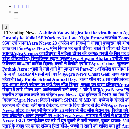
Trending News:
Akhilesh Yadav ki giraftari ke virodh mein A
Custody ke khilaf SP Workers ka Late Night Protest
ताजगंज Zone-2 
95वाँ उर्स संपन्न
Agra News: 23 अप्रैल को निकलेगी भगवान परशुराम की शोभा
लाख का Fine
Agra News: प्रेम विवाह पर खूनी रंजिश, साले ने जीजा को रेता
A
स्वागत
Agra Crime: जगदीशपुरा में महिला टीचर की दबंगई; युवती के सिर पर ड
डांस चैंपियनशिप; सिम्पकिन्स स्कूल प्रथम
Agra Shyam Bhajan: श्रीजी सरकार
फेलिक्स का 47वां वार्षिक दिवस; बच्चों ने बिखेरी प्रतिभा
Agra Crime: सुल्तानगंज 
Pathak Agra: “यूपी में नहीं आने देंगे जंगलराज Part-2”; अखिलेश पर साधा 
निगम की GRAP में पहली बड़ी कार्रवाई
Agra News Chaat Gali: सदर बाजार मे
परेशानी
Holy Public School Annual Day: ‘तत्व’ थीम पर 23वां वार्षिकोत्सव;
बाद आगरा मेट्रो स्टेशन पर एंटी-टेरर मॉक ड्रिल; सुरक्षा का कड़ा इम्तिहान
Agra 
गोदाम में लगी भीषण आग; आतिशबाजी बनी वजह, 1 घंटे में काबू
Agra News: फ्यूच
स्क्रीन टाइम कम करने का संदेश
Agra News: यूथ हॉस्टल में PNB का मेगा रि
गिरफ्तार
Agra News: दिल्ली धमाका: SNMC से MD डॉ. परवेज के दोस्तों की 
एआरएम की रोक, नहीं माना ठेकेदार; जांच के लिए दीवार से ईंट भेजी
Agra News: 
News: अंडर-19 मून प्रीमियर लीग 26 नवंबर से सेंट जोंस मैदान पर; विजेता क
बना ब्लैकमेल; अमन उस्मानी पर FIR
Agra News: नारायच में चोरों ने धावा बोल
News: ISBT फ्लाईओवर पर नशे में धुत युवती ने मारी टक्कर, युवक घायल; VIP
पढ़ाई के दबाव पर फादर एल्विन पिंटो बोले- ‘बच्चों में सहने की शक्ति कम हुई’
Agra