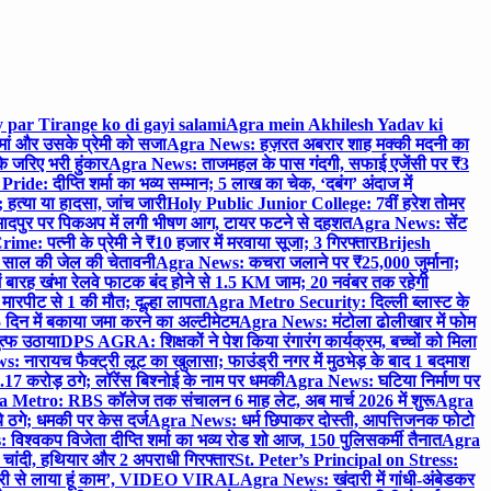
 par Tirange ko di gayi salami
Agra mein Akhilesh Yadav ki
मां और उसके प्रेमी को सजा
Agra News: हज़रत अबरार शाह मक्की मदनी का
 जरिए भरी हुंकार
Agra News: ताजमहल के पास गंदगी, सफाई एजेंसी पर ₹3
ride: दीप्ति शर्मा का भव्य सम्मान; 5 लाख का चेक, ‘दबंग’ अंदाज में
हत्या या हादसा, जांच जारी
Holy Public Junior College: 7वीं हरेश तोमर
दपुर पर पिकअप में लगी भीषण आग, टायर फटने से दहशत
Agra News: सेंट
me: पत्नी के प्रेमी ने ₹10 हजार में मरवाया सूजा; 3 गिरफ्तार
Brijesh
 साल की जेल की चेतावनी
Agra News: कचरा जलाने पर ₹25,000 जुर्माना;
 बारह खंभा रेलवे फाटक बंद होने से 1.5 KM जाम; 20 नवंबर तक रहेगी
मारपीट से 1 की मौत; दूल्हा लापता
Agra Metro Security: दिल्ली ब्लास्ट के
 दिन में बकाया जमा करने का अल्टीमेटम
Agra News: मंटोला ढोलीखार में फोम
ुत्फ उठाया
DPS AGRA: शिक्षकों ने पेश किया रंगारंग कार्यक्रम, बच्चों को मिला
 नारायच फैक्ट्री लूट का खुलासा; फाउंड्री नगर में मुठभेड़ के बाद 1 बदमाश
 करोड़ ठगे; लॉरेंस बिश्नोई के नाम पर धमकी
Agra News: घटिया निर्माण पर
 Metro: RBS कॉलेज तक संचालन 6 माह लेट, अब मार्च 2026 में शुरू
Agra
 ठगे; धमकी पर केस दर्ज
Agra News: धर्म छिपाकर दोस्ती, आपत्तिजनक फोटो
िश्वकप विजेता दीप्ति शर्मा का भव्य रोड शो आज, 150 पुलिसकर्मी तैनात
Agra
चांदी, हथियार और 2 अपराधी गिरफ्तार
St. Peter’s Principal on Stress:
ंत्री से लाया हूं काम’, VIDEO VIRAL
Agra News: खंदारी में गांधी-अंबेडकर