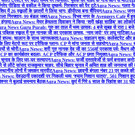
लते ट्रैक्टर पर चढ़ते समय पैर फिसला; युवक की पहिए के नीचे आने से मौत
Agra
 पीड़िता से वकील ने किया दुष्कर्म; गिरफ्तार को पैर टूटे
Agra News: गलत गेट
प में 26 स्कूलों के छात्रों ने लिया भाग; डीपीएस बना चैंपियन
Agra News: जनरल क
ाला गिरफ्तार; 99 बंडल जब्त
Agra News: विभव नगर के Avengers Café में हुक्
 हंगामा
Agra News: मेयर हेमलता दिवाकर ने किया ‘श्री खंडा साहिब’ का लोकार्
ra News Guru Purab: गुरु का ताल में भव्य उत्सव; 4 बजे सुबह से रात 1 ब
 पब्लिक स्कूल में गुरु नानक जी का प्रकाश उत्सव, ‘नाम जपो’ पर लघु नाटिका
Ag
की शपथ; चालान के साथ जागरूकता
Agra News: सहालग शुरू; कलेक्ट्रेट और हाई
लिए मेट्रो रूट पर ट्रैफिक प्लान; CP ने मांगा जनता से सहयोग
Agra News: बरौल
ियों से चोरी
Agra News: श्री गुरु नानक देव जी का 556वां प्रकाश पर्व; मैथन और सदर
P का कार्यक्षेत्र बदला; ACP ट्रैफिक और ACP छत्ता नियुक्त
Agra News: देव
चुनाव के लिए घर-घर सत्यापन
Agra News: फर्जी दस्तावेजों से फर्म बनाकर करोड़ो
ो से लौटे सांसद राजकुमार चाहर, सीधे बिहार चुनाव में अमित शाह की जनसभा की तैय
स्थानीय लोगों में जमकर मारपीट
Agra News: छावनी बंगला नंबर 23 पर कब्जे की 
News: देवउठनी एकादशी पर निकली भव्य ‘श्याम निशान यात्रा’, 501 निशान हु
श्नर ने बुलाई समन्वय बैठक
Agra News: कुएं में गिरे 6 साल के रिहांश का 31 घं