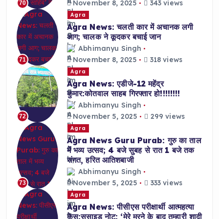
November 8, 2025
343 views
70
Agra
Agra News: चलती कार में अचानक लगी
आग; चालक ने कूदकर बचाई जान
Abhimanyu Singh
November 8, 2025
318 views
71
Agra
Agra News: एडीजे-12 महेंद्र
कुमार:कोतवाल साहब गिरफ्तार हो!!!!!!!!
Abhimanyu Singh
November 5, 2025
299 views
72
Agra
Agra News Guru Purab: गुरु का ताल
में भव्य उत्सव; 4 बजे सुबह से रात 1 बजे तक
संगत, हरित आतिशबाजी
Abhimanyu Singh
November 5, 2025
333 views
73
Agra
Agra News: पीसीएस परीक्षार्थी आत्महत्या
केस:सुसाइड नोट: ‘मेरे मरने के बाद तुम्हारी शादी