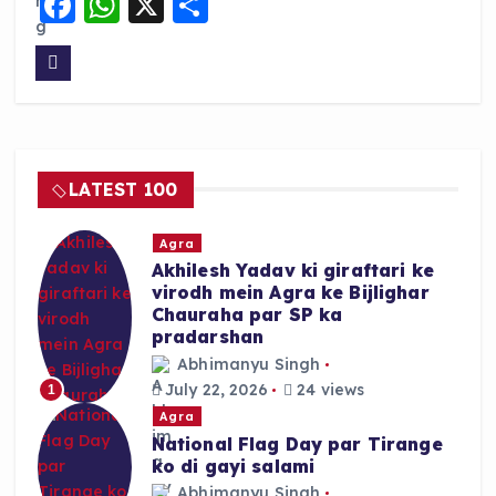
F
W
X
S
a
h
h
c
a
a
e
ts
re
b
A
o
p
LATEST 100
o
p
k
Agra
Akhilesh Yadav ki giraftari ke
virodh mein Agra ke Bijlighar
Chauraha par SP ka
pradarshan
Abhimanyu Singh
July 22, 2026
24 views
1
Agra
National Flag Day par Tirange
ko di gayi salami
Abhimanyu Singh