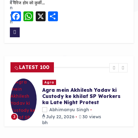
व मैरिज होम को कुर्की…
F
W
X
S
a
h
h
c
a
a
e
ts
re
b
A
o
p
LATEST 100
o
p
k
Agra
Agra mein Akhilesh Yadav ki
Custody ke khilaf SP Workers
ka Late Night Protest
Abhimanyu Singh
July 22, 2026
30 views
3