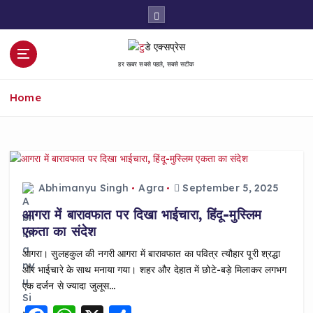
S
k
i
p
हर खबर सबसे पहले, सबसे सटीक
t
o
Home
c
o
n
t
e
n
Abhimanyu Singh
Agra
September 5, 2025
t
आगरा में बारावफात पर दिखा भाईचारा, हिंदू-मुस्लिम
एकता का संदेश
आगरा। सुलहकुल की नगरी आगरा में बारावफात का पवित्र त्यौहार पूरी श्रद्धा
और भाईचारे के साथ मनाया गया। शहर और देहात में छोटे-बड़े मिलाकर लगभग
एक दर्जन से ज्यादा जुलूस…