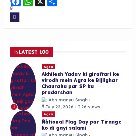
F
W
X
S
a
h
h
c
a
a
e
ts
re
b
A
o
p
LATEST 100
o
p
k
Agra
Akhilesh Yadav ki giraftari ke
virodh mein Agra ke Bijlighar
Chauraha par SP ka
pradarshan
Abhimanyu Singh
July 22, 2026
26 views
1
Agra
National Flag Day par Tirange
ko di gayi salami
Abhimanyu Singh