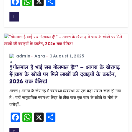
F
W
X
S
a
h
h
c
a
a
e
ts
re
b
A
o
p
o
p
admin
Agra
August 1, 2025
k
“गोलमाल है भाई सब गोलमाल है!” – आगरा के खेरागढ़
में चाय के खोखे पर मिले लाखों की दवाइयों के कार्टन,
2026 तक वैलिड!
आगरा। आगरा के खेरागढ़ में स्वास्थ्य व्यवस्था पर एक बड़ा सवाल खड़ा हो गया
है। यहाँ सामुदायिक स्वास्थ्य केंद्र के ठीक पास एक चाय के खोखे के नीचे से
करोड़ों…
F
W
X
S
a
h
h