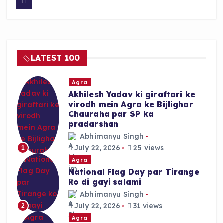
c
a
a
e
ts
re
b
A
o
p
LATEST 100
o
p
k
Agra
Akhilesh Yadav ki giraftari ke
virodh mein Agra ke Bijlighar
Chauraha par SP ka
pradarshan
Abhimanyu Singh
July 22, 2026
25 views
1
Agra
National Flag Day par Tirange
ko di gayi salami
Abhimanyu Singh
July 22, 2026
31 views
2
Agra