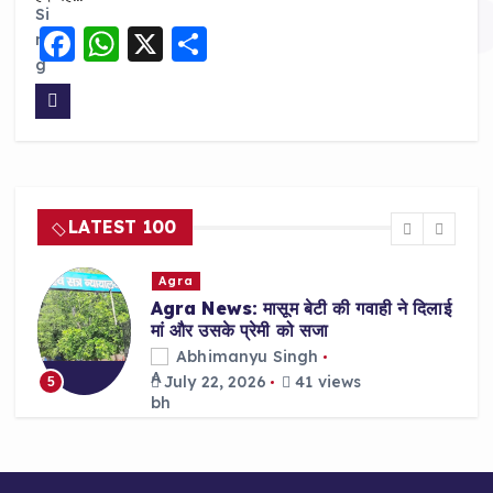
F
W
X
S
a
h
h
c
a
a
e
ts
re
b
A
o
p
LATEST 100
o
p
k
Agra
Agra News: मासूम बेटी की गवाही ने दिलाई
मां और उसके प्रेमी को सजा
Abhimanyu Singh
July 22, 2026
41 views
5