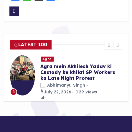
a
h
h
c
a
a
e
ts
re
b
A
o
p
LATEST 100
o
p
k
Agra
Agra mein Akhilesh Yadav ki
Custody ke khilaf SP Workers
ka Late Night Protest
Abhimanyu Singh
July 22, 2026
29 views
3