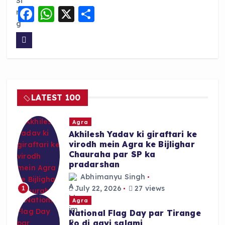
F
W
X
S
a
h
h
c
a
a
e
ts
re
b
A
o
p
LATEST 100
o
p
k
Agra
Akhilesh Yadav ki giraftari ke
virodh mein Agra ke Bijlighar
Chauraha par SP ka
pradarshan
Abhimanyu Singh
July 22, 2026
27 views
1
Agra
National Flag Day par Tirange
ko di gayi salami