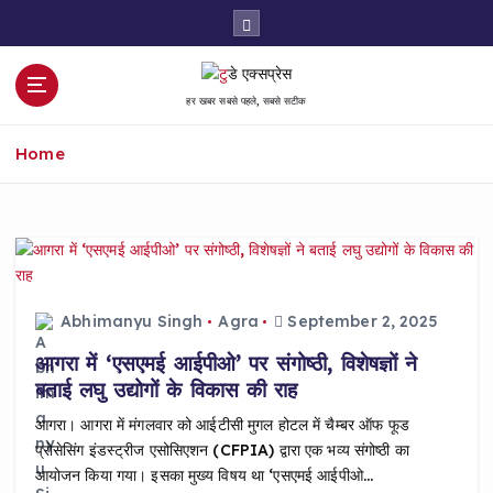
S
k
i
p
हर खबर सबसे पहले, सबसे सटीक
t
o
Home
c
o
n
t
e
n
t
Abhimanyu Singh
Agra
September 2, 2025
आगरा में ‘एसएमई आईपीओ’ पर संगोष्ठी, विशेषज्ञों ने
बताई लघु उद्योगों के विकास की राह
आगरा। आगरा में मंगलवार को आईटीसी मुगल होटल में चैम्बर ऑफ फूड
प्रोसेसिंग इंडस्ट्रीज एसोसिएशन (CFPIA) द्वारा एक भव्य संगोष्ठी का
आयोजन किया गया। इसका मुख्य विषय था ‘एसएमई आईपीओ…