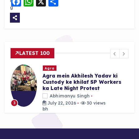
F
W
X
S
a
h
h
c
a
a
e
ts
re
b
A
o
p
LATEST 100
o
p
k
Agra
Agra mein Akhilesh Yadav ki
Custody ke khilaf SP Workers
ka Late Night Protest
Abhimanyu Singh
July 22, 2026
30 views
3