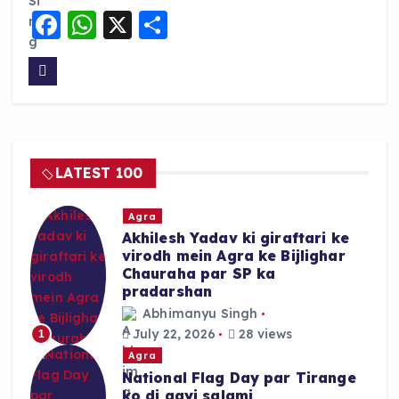
F
W
X
S
a
h
h
c
a
a
e
ts
re
b
A
o
p
LATEST 100
o
p
k
Agra
Akhilesh Yadav ki giraftari ke
virodh mein Agra ke Bijlighar
Chauraha par SP ka
pradarshan
Abhimanyu Singh
July 22, 2026
28 views
1
Agra
National Flag Day par Tirange
ko di gayi salami