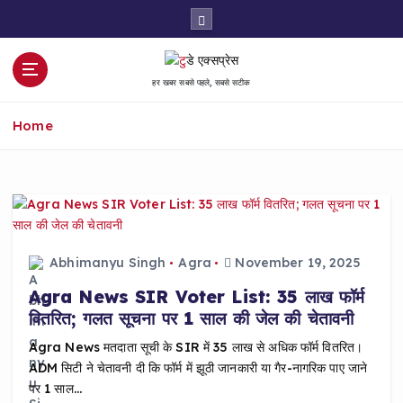
S
k
i
p
हर खबर सबसे पहले, सबसे सटीक
t
o
Home
c
o
n
t
e
n
t
Abhimanyu Singh
Agra
November 19, 2025
Agra News SIR Voter List: 35 लाख फॉर्म
वितरित; गलत सूचना पर 1 साल की जेल की चेतावनी
Agra News मतदाता सूची के SIR में 35 लाख से अधिक फॉर्म वितरित।
ADM सिटी ने चेतावनी दी कि फॉर्म में झूठी जानकारी या गैर-नागरिक पाए जाने
पर 1 साल…