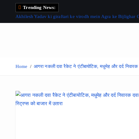
S
Trending News:
k
Akhilesh Yadav ki giraftari ke virodh mein Agra ke Bijlighar
i
p
t
o
c
o
Home
आगरा नकली दवा रैकेट ने एंटीबायोटिक, मधुमेह और दर्द निवारक द
n
t
e
n
t