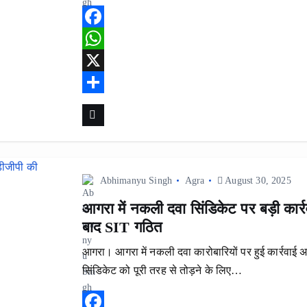
F
a
W
c
h
X
e
a
S
b
t
h
o
s
a
o
A
r
Abhimanyu Singh
Agra
August 30, 2025
k
p
e
आगरा में नकली दवा सिंडिकेट पर बड़ी कार्रव
p
बाद SIT गठित
आगरा। आगरा में नकली दवा कारोबारियों पर हुई कार्रवाई 
सिंडिकेट को पूरी तरह से तोड़ने के लिए…