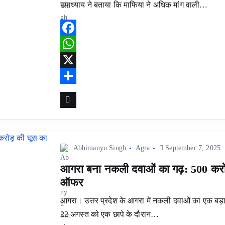
उपाध्याय ने बताया कि माफिया ने अधिक मांग वाली…
F
a
W
c
h
X
e
a
S
b
t
h
o
s
a
o
A
r
Abhimanyu Singh
Agra
September 7, 2025
k
p
e
आगरा बना नकली दवाओं का गढ़: 500 करोड
p
ऑफर
आगरा। उत्तर प्रदेश के आगरा में नकली दवाओं का एक बड़
22 अगस्त को एक छापे के दौरान…