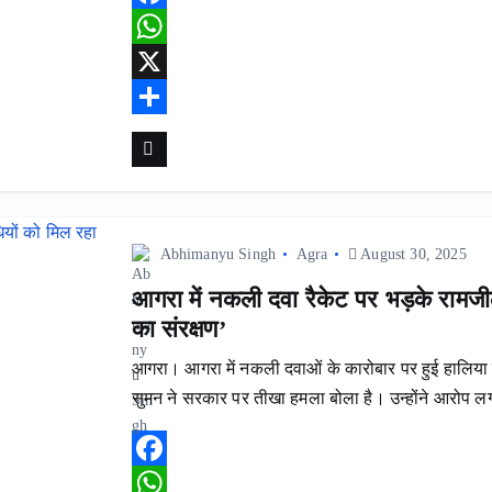
F
a
W
c
h
X
e
a
S
b
t
h
o
s
a
o
A
r
Abhimanyu Singh
Agra
August 30, 2025
k
p
e
आगरा में नकली दवा रैकेट पर भड़के रामजी
p
का संरक्षण’
आगरा। आगरा में नकली दवाओं के कारोबार पर हुई हालिया छ
सुमन ने सरकार पर तीखा हमला बोला है। उन्होंने आरोप 
F