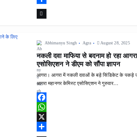
e
a
S
b
t
h
o
s
a
o
A
r
Abhimanyu Singh
Agra
August 28, 2025
k
p
e
नकली दवा माफिया से बदनाम हो रहा आगरा 
p
एसोसिएशन ने डीएम को सौंपा ज्ञापन
आगरा। आगरा में नकली दवाओं के बड़े सिंडिकेट के पकड़े जा
आगरा महानगर केमिस्ट एसोसिएशन ने गुरुवार…
F
a
W
c
h
X
e
a
S