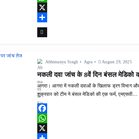
a
W
c
h
X
e
a
S
b
t
h
o
s
a
o
A
r
Abhimanyu Singh
Agra
August 29, 2025
k
p
e
नकली दवा जांच के 8वें दिन बंसल मेडिको क
p
आगरा। आगरा में नकली दवाओं के खिलाफ ड्रग विभाग और ए
शुक्रवार को टीम ने बंसल मेडिको की एक फर्म, एमएसवी…
F
a
W
c
h
X