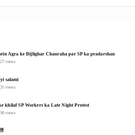
o
s
a
o
A
r
k
p
e
p
 mein Agra ke Bijlighar Chauraha par SP ka pradarshan
27 views
yi salami
31 views
e khilaf SP Workers ka Late Night Protest
30 views
ति