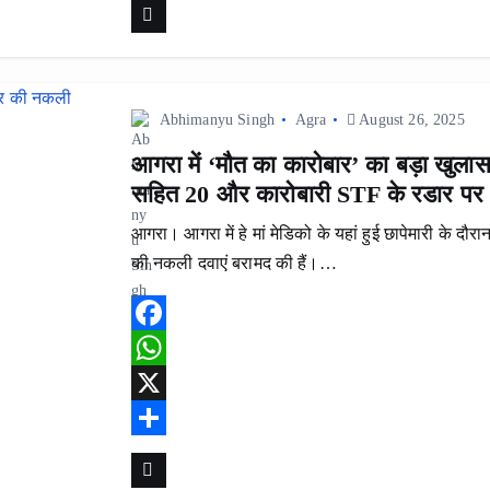
b
t
h
o
s
a
o
A
r
Abhimanyu Singh
Agra
August 26, 2025
k
p
e
आगरा में ‘मौत का कारोबार’ का बड़ा खुल
p
सहित 20 और कारोबारी STF के रडार पर
आगरा। आगरा में हे मां मेडिको के यहां हुई छापेमारी के 
की नकली दवाएं बरामद की हैं।…
F
a
W
c
h
X
e
a
S
b
t
h