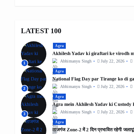
LATEST 100
Agra
Akhilesh Yadav ki giraftari ke virodh
Abhimanyu Singh
July 22, 2026
1
Agra
National Flag Day par Tirange ko di ga
Abhimanyu Singh
July 22, 2026
2
Agra
Agra mein Akhilesh Yadav ki Custody k
Abhimanyu Singh
July 22, 2026
3
Agra
ताजगंज Zone-2 में 2 दिन प्रभावित रहेगी जलापूर्