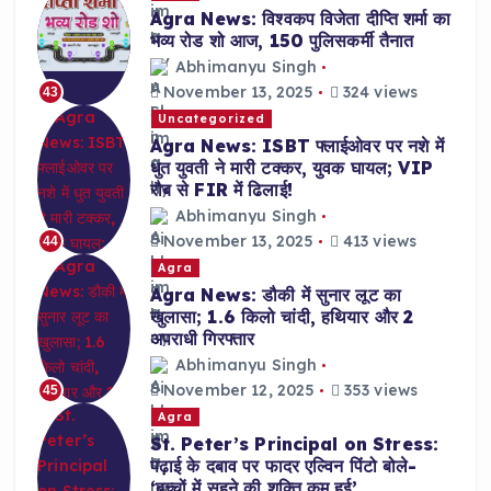
Agra News: विश्वकप विजेता दीप्ति शर्मा का
भव्य रोड शो आज, 150 पुलिसकर्मी तैनात
Abhimanyu Singh
November 13, 2025
324 views
43
Uncategorized
Agra News: ISBT फ्लाईओवर पर नशे में
धुत युवती ने मारी टक्कर, युवक घायल; VIP
रौब से FIR में ढिलाई!
Abhimanyu Singh
November 13, 2025
413 views
44
Agra
Agra News: डौकी में सुनार लूट का
खुलासा; 1.6 किलो चांदी, हथियार और 2
अपराधी गिरफ्तार
Abhimanyu Singh
November 12, 2025
353 views
45
Agra
St. Peter’s Principal on Stress:
पढ़ाई के दबाव पर फादर एल्विन पिंटो बोले-
‘बच्चों में सहने की शक्ति कम हुई’