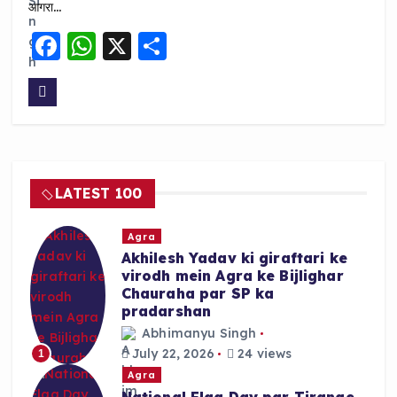
आगरा…
F
W
X
S
a
h
h
c
a
a
e
ts
re
b
A
o
p
LATEST 100
o
p
k
Agra
Akhilesh Yadav ki giraftari ke
virodh mein Agra ke Bijlighar
Chauraha par SP ka
pradarshan
Abhimanyu Singh
July 22, 2026
24 views
1
Agra
National Flag Day par Tirange