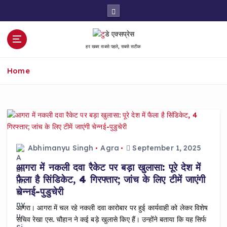
S
k
i
p
हर खबर सबसे पहले, सबसे सटीक
t
o
Home
c
o
n
t
e
n
t
Abhimanyu Singh
Agra
September 1, 2025
आगरा में नकली दवा रैकेट पर बड़ा खुलासा: पूरे देश में
फैला है सिंडिकेट, 4 गिरफ्तार; जांच के लिए टीमें जाएंगी
चेन्नई-पुडुचेरी
आगरा। आगरा में चल रहे नकली दवा कारोबार पर हुई कार्यवाही को लेकर विशेष
सचिव रेखा एस. चौहान ने कई बड़े खुलासे किए हैं। उन्होंने बताया कि यह सिर्फ